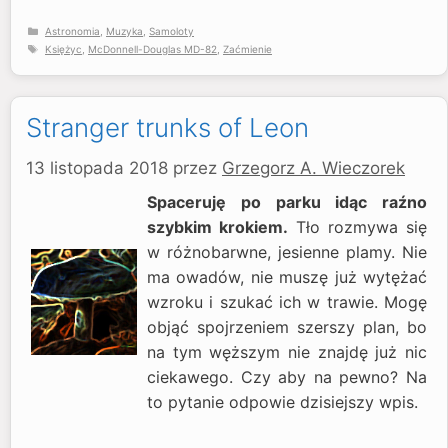
Kategorie
Astronomia
,
Muzyka
,
Samoloty
Tagi
Księżyc
,
McDonnell-Douglas MD-82
,
Zaćmienie
Stranger trunks of Leon
13 listopada 2018
przez
Grzegorz A. Wieczorek
Spaceruję po parku idąc raźno
szybkim krokiem.
Tło rozmywa się
w różnobarwne, jesienne plamy. Nie
ma owadów, nie muszę już wytężać
wzroku i szukać ich w trawie. Mogę
objąć spojrzeniem szerszy plan, bo
na tym węższym nie znajdę już nic
ciekawego. Czy aby na pewno? Na
to pytanie odpowie dzisiejszy wpis.