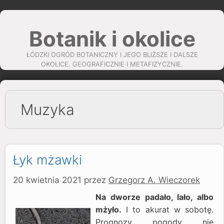
Przejdź
do
Botanik i okolice
treści
ŁÓDZKI OGRÓD BOTANICZNY I JEGO BLIŻSZE I DALSZE
OKOLICE. GEOGRAFICZNIE I METAFIZYCZNIE.
Muzyka
Łyk mżawki
20 kwietnia 2021
przez
Grzegorz A. Wieczorek
Na dworze padało, lało, albo
mżyło.
I to akurat w sobotę.
Prognozy pogody nie