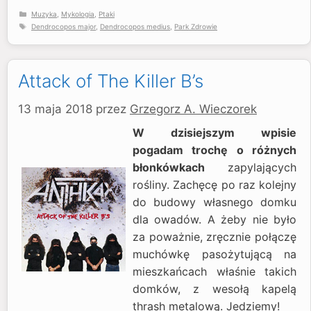
Kategorie
Muzyka
,
Mykologia
,
Ptaki
Tagi
Dendrocopos major
,
Dendrocopos medius
,
Park Zdrowie
Attack of The Killer B’s
13 maja 2018
przez
Grzegorz A. Wieczorek
W dzisiejszym wpisie
pogadam trochę o różnych
błonkówkach
zapylających
rośliny. Zachęcę po raz kolejny
do budowy własnego domku
dla owadów. A żeby nie było
za poważnie, zręcznie połączę
muchówkę pasożytującą na
mieszkańcach właśnie takich
domków, z wesołą kapelą
thrash metalową. Jedziemy!