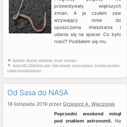
przewidywały większych
zmian. A ja czułem zew
wzywający mnie do
opuszczenia mieszkania i
udania się na spacer. Co było
robić? Poddałem się mu.
Kategorie
Botanika
,
Muzyka
,
Mykologia
,
Ogród
,
Samoloty
Tagi
Boeing RC-135W Rivet Joint
,
Helix pomatia
,
Limax maximus
,
Scopolia carniolica
,
Łódzki Ogród Botaniczny
Od Sasa do NASA
18 listopada 2019
przez
Grzegorz A. Wieczorek
Poprzedni weekend minął
pod znakiem astronomii.
Na