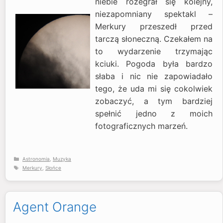
niebie rozegrał się kolejny,
niezapomniany spektakl –
Merkury przeszedł przed
tarczą słoneczną. Czekałem na
to wydarzenie trzymając
kciuki. Pogoda była bardzo
słaba i nic nie zapowiadało
tego, że uda mi się cokolwiek
zobaczyć, a tym bardziej
spełnić jedno z moich
fotograficznych marzeń.
Kategorie
Astronomia
,
Muzyka
Tagi
Merkury
,
Słońce
Agent Orange