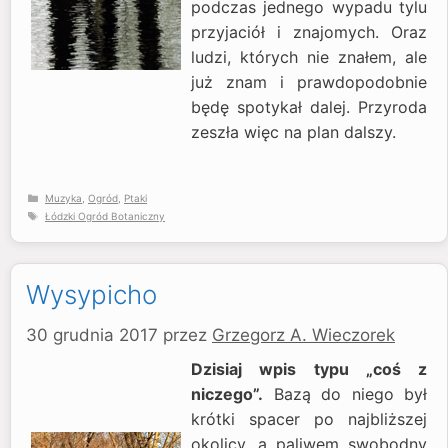
podczas jednego wypadu tylu
przyjaciół i znajomych. Oraz
ludzi, których nie znałem, ale
już znam i prawdopodobnie
będę spotykał dalej. Przyroda
zeszła więc na plan dalszy.
Kategorie
Muzyka
,
Ogród
,
Ptaki
Tagi
Łódzki Ogród Botaniczny
Wysypicho
30 grudnia 2017
przez
Grzegorz A. Wieczorek
Dzisiaj wpis typu „coś z
niczego”.
Bazą do niego był
krótki spacer po najbliższej
okolicy, a paliwem swobodny