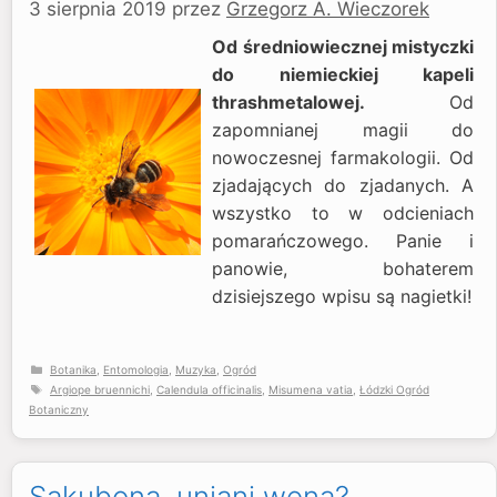
3 sierpnia 2019
przez
Grzegorz A. Wieczorek
Od średniowiecznej mistyczki
do niemieckiej kapeli
thrashmetalowej.
Od
zapomnianej magii do
nowoczesnej farmakologii. Od
zjadających do zjadanych. A
wszystko to w odcieniach
pomarańczowego. Panie i
panowie, bohaterem
dzisiejszego wpisu są nagietki!
Kategorie
Botanika
,
Entomologia
,
Muzyka
,
Ogród
Tagi
Argiope bruennichi
,
Calendula officinalis
,
Misumena vatia
,
Łódzki Ogród
Botaniczny
Sakubona, unjani wena?