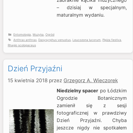
zabraknie kącika muzycznego
– dzisiaj w specjalnym,
maturalnym wydaniu.
Kategorie
Entomologia
,
Muzyka
,
Ogród
Tagi
Anthrax anthrax
,
Dasysyrphus venustus
,
Leucozona lucorum
,
Pipiza festiva
,
Rhagio scolopaceus
Dzień Przyjaźni
15 kwietnia 2018
przez
Grzegorz A. Wieczorek
Niedzielny spacer
po Łódzkim
Ogrodzie Botanicznym
zamienił się z sesji
fotograficznej w prawdziwy
Dzień Przyjaźni. Chyba
jeszcze nigdy nie spotkałem