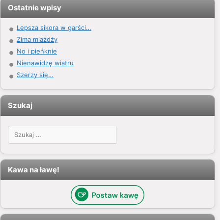
Ostatnie wpisy
Lepsza sikora w garści…
Zima miażdży
No i pieńknie
Nienawidzę wiatru
Szerzy się…
Szukaj
Szukaj:
Kawa na ławę!