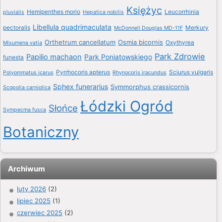
Księżyc
Hemipenthes morio
Leucorrhinia
pluvialis
Hepatica nobilis
Libellula quadrimaculata
pectoralis
Merkury
McDonnell Douglas MD-11F
Orthetrum cancellatum
Osmia bicornis
Oxythyrea
Misumena vatia
Park Zdrowie
Papilio machaon
Park Poniatowskiego
funesta
Pyrrhocoris apterus
Sciurus vulgaris
Polyommatus icarus
Rhynocoris iracundus
Sphex funerarius
Symmorphus crassicornis
Scopolia carniolica
Łódzki Ogród
Słońce
Sympecma fusca
Botaniczny
Archiwum
luty 2026
(2)
lipiec 2025
(1)
czerwiec 2025
(2)