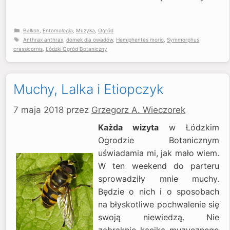
Kategorie
Balkon
,
Entomologia
,
Muzyka
,
Ogród
Tagi
Anthrax anthrax
,
domek dla owadów
,
Hemiphentes morio
,
Symmorphus
crassicornis
,
Łódzki Ogród Botaniczny
Muchy, Lalka i Etiopczyk
7 maja 2018
przez
Grzegorz A. Wieczorek
Każda wizyta
w Łódzkim
Ogrodzie Botanicznym
uświadamia mi, jak mało wiem.
W ten weekend do parteru
sprowadziły mnie muchy.
Będzie o nich i o sposobach
na błyskotliwe pochwalenie się
swoją niewiedzą. Nie