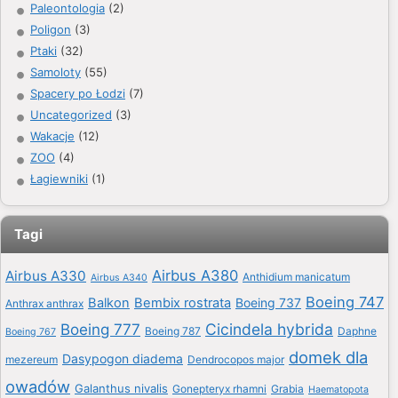
Paleontologia
(2)
Poligon
(3)
Ptaki
(32)
Samoloty
(55)
Spacery po Łodzi
(7)
Uncategorized
(3)
Wakacje
(12)
ZOO
(4)
Łagiewniki
(1)
Tagi
Airbus A380
Airbus A330
Anthidium manicatum
Airbus A340
Boeing 747
Balkon
Bembix rostrata
Boeing 737
Anthrax anthrax
Boeing 777
Cicindela hybrida
Boeing 787
Daphne
Boeing 767
domek dla
Dasypogon diadema
mezereum
Dendrocopos major
owadów
Galanthus nivalis
Gonepteryx rhamni
Grabia
Haematopota