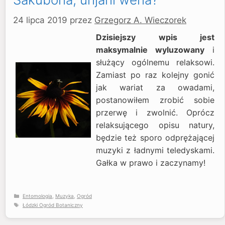
24 lipca 2019
przez
Grzegorz A. Wieczorek
Dzisiejszy wpis jest
maksymalnie wyluzowany
i
służący ogólnemu relaksowi.
Zamiast po raz kolejny gonić
jak wariat za owadami,
postanowiłem zrobić sobie
przerwę i zwolnić. Oprócz
relaksującego opisu natury,
będzie też sporo odprężającej
muzyki z ładnymi teledyskami.
Gałka w prawo i zaczynamy!
Kategorie
Entomologia
,
Muzyka
,
Ogród
Tagi
Łódzki Ogród Botaniczny