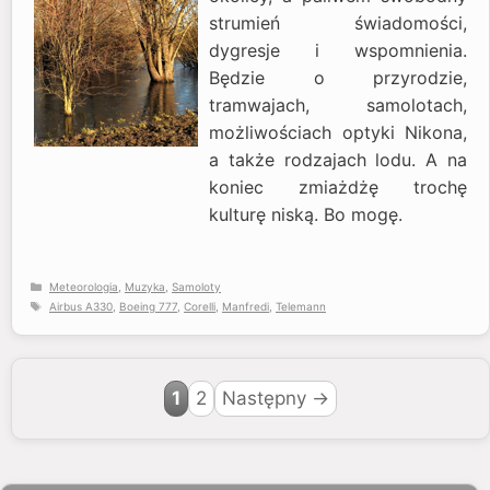
strumień świadomości,
dygresje i wspomnienia.
Będzie o przyrodzie,
tramwajach, samolotach,
możliwościach optyki Nikona,
a także rodzajach lodu. A na
koniec zmiażdżę trochę
kulturę niską. Bo mogę.
Kategorie
Meteorologia
,
Muzyka
,
Samoloty
Tagi
Airbus A330
,
Boeing 777
,
Corelli
,
Manfredi
,
Telemann
Strona
Strona
1
2
Następny
→