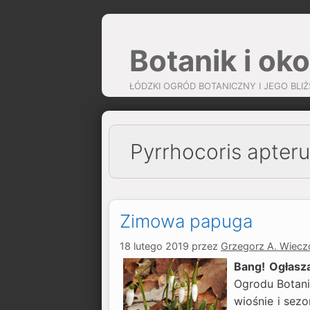
Przejdź
do
Botanik i oko
treści
ŁÓDZKI OGRÓD BOTANICZNY I JEGO BLIŻ
Pyrrhocoris apter
Zimowa papuga
18 lutego 2019
przez
Grzegorz A. Wiecz
Bang! Ogłasz
Ogrodu Botani
wiośnie i sezo