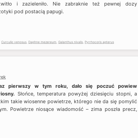
kwitło i zazieleniło. Nie zabraknie też pewnej dozy
zotyki pod postacią papugi.
,
Curculio venosus
,
Daphne mezereum
,
Galanthus nivalis
,
Pyrrhocoris apterus
rek
 raz pierwszy w tym roku, dało się poczuć powiew
iosny.
Słońce, temperatura powyżej dziesięciu stopni, a
kim takie wiosenne powietrze, którego nie da się pomylić
ym. Powietrze niosące wiadomość – zima poszła precz,