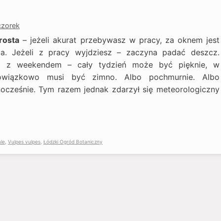
czorek
rosta
– jeżeli akurat przebywasz w pracy, za oknem jest
a. Jeżeli z pracy wyjdziesz – zaczyna padać deszcz.
st z weekendem – cały tydzień może być pięknie, w
wiązkowo musi być zimno. Albo pochmurnie. Albo
ocześnie. Tym razem jednak zdarzył się meteorologiczny
le
,
Vulpes vulpes
,
Łódzki Ogród Botaniczny