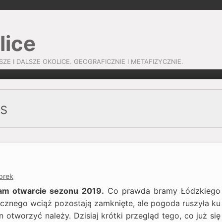
lice
SZE I DALSZE OKOLICE. GEOGRAFICZNIE I METAFIZYCZNIE.
us
orek
am otwarcie sezonu 2019.
Co prawda bramy Łódzkiego
cznego wciąż pozostają zamknięte, ale pogoda ruszyła ku
n otworzyć należy. Dzisiaj krótki przegląd tego, co już się