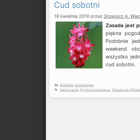
Cud sobotni
16 kwietnia 2016
przez
Grzegorz A. Wie
Zasada jest p
piękna pogod
Podobnie je
weekend obo
wszystko jedn
cud sobotni.
Kategorie
Botanika
,
Entomologia
Tagi
Natrix natrix
,
Pyrrhocoris apterus
,
Taraxacum officina