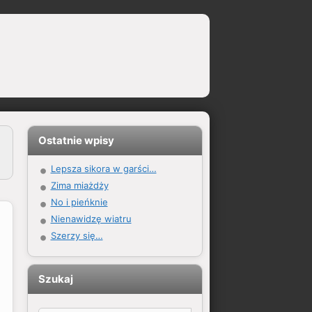
Ostatnie wpisy
Lepsza sikora w garści…
Zima miażdży
No i pieńknie
Nienawidzę wiatru
Szerzy się…
Szukaj