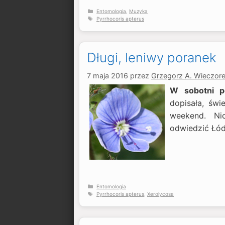
Kategorie
Entomologia
,
Muzyka
Tagi
Pyrrhocoris apterus
Długi, leniwy poranek
7 maja 2016
przez
Grzegorz A. Wieczor
W sobotni p
dopisała, świ
weekend. Ni
odwiedzić Łód
Kategorie
Entomologia
Tagi
Pyrrhocoris apterus
,
Xerolycosa