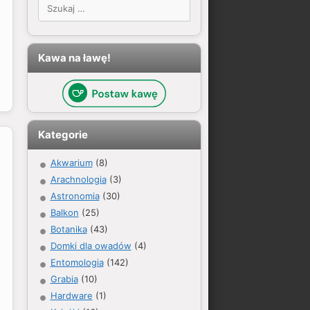
Szukaj:
Kawa na ławę!
Kategorie
Akwarium
(8)
Arachnologia
(3)
Astronomia
(30)
Balkon
(25)
Botanika
(43)
Domki dla owadów
(4)
Entomologia
(142)
Grabia
(10)
Hardware
(1)