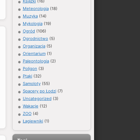
Książki
(16)
Meteorologia
(18)
Muzyka
(14)
Mykologia
(19)
Ogród
(106)
Ogrodnictwo
(5)
Organizacja
(5)
Orientarium
(1)
Paleontologia
(2)
Poligon
(3)
Ptaki
(32)
Samoloty
(55)
Spacery po Łodzi
(7)
Uncategorized
(3)
Wakacje
(12)
ZOO
(4)
Łagiewniki
(1)