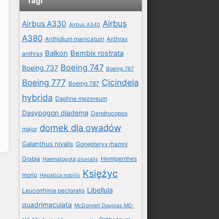
Tagi
Airbus
Airbus A330
Airbus A340
A380
Anthidium manicatum
Anthrax
Balkon
Bembix rostrata
anthrax
Boeing 747
Boeing 737
Boeing 767
Boeing 777
Cicindela
Boeing 787
hybrida
Daphne mezereum
Dasypogon diadema
Dendrocopos
domek dla owadów
major
Galanthus nivalis
Gonepteryx rhamni
Grabia
Hemipenthes
Haematopota pluvialis
Księżyc
morio
Hepatica nobilis
Libellula
Leucorrhinia pectoralis
quadrimaculata
McDonnell Douglas MD-