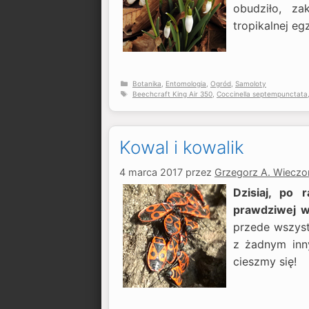
obudziło, za
tropikalnej eg
Kategorie
Botanika
,
Entomologia
,
Ogród
,
Samoloty
Tagi
Beechcraft King Air 350
,
Coccinella septempunctata
Kowal i kowalik
4 marca 2017
przez
Grzegorz A. Wieczo
Dzisiaj, po
prawdziwej w
przede wszyst
z żadnym inn
cieszmy się!