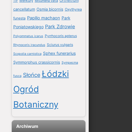
Orthetrum
Merkury
11F
Misumena vatia
cancellatum
Osmia bicornis
Oxythyrea
Papilio machaon
Park
funesta
Park Zdrowie
Poniatowskiego
Pyrrhocoris apterus
Polyommatus icarus
Sciurus vulgaris
Rhynocoris iracundus
Sphex funerarius
Scopolia carniolica
Symmorphus crassicornis
Sympecma
Łódzki
Słońce
fusca
Ogród
Botaniczny
Archiwum