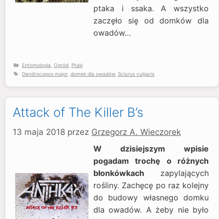
ptaka i ssaka. A wszystko
zaczęło się od domków dla
owadów…
Kategorie
Entomologia
,
Ogród
,
Ptaki
Tagi
Dendrocopos major
,
domek dla owadów
,
Sciurus vulgaris
Attack of The Killer B’s
13 maja 2018
przez
Grzegorz A. Wieczorek
W dzisiejszym wpisie
pogadam trochę o różnych
błonkówkach
zapylających
rośliny. Zachęcę po raz kolejny
do budowy własnego domku
dla owadów. A żeby nie było