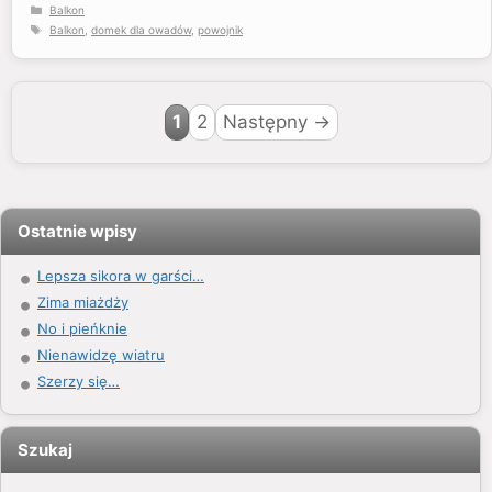
Kategorie
Balkon
Tagi
Balkon
,
domek dla owadów
,
powojnik
Strona
Strona
1
2
Następny
→
Ostatnie wpisy
Lepsza sikora w garści…
Zima miażdży
No i pieńknie
Nienawidzę wiatru
Szerzy się…
Szukaj