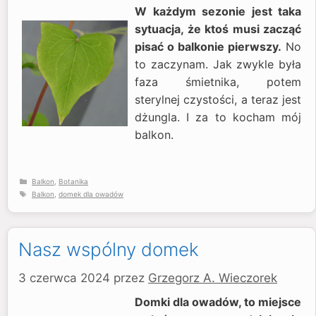
W każdym sezonie jest taka
sytuacja, że ktoś musi zacząć
pisać o balkonie pierwszy.
No
to zaczynam. Jak zwykle była
faza śmietnika, potem
sterylnej czystości, a teraz jest
dżungla. I za to kocham mój
balkon.
Kategorie
Balkon
,
Botanika
Tagi
Balkon
,
domek dla owadów
Nasz wspólny domek
3 czerwca 2024
przez
Grzegorz A. Wieczorek
Domki dla owadów, to miejsce