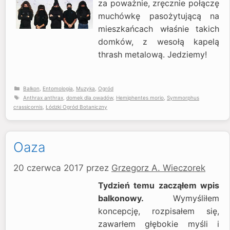
za poważnie, zręcznie połączę
muchówkę pasożytującą na
mieszkańcach właśnie takich
domków, z wesołą kapelą
thrash metalową. Jedziemy!
Kategorie
Balkon
,
Entomologia
,
Muzyka
,
Ogród
Tagi
Anthrax anthrax
,
domek dla owadów
,
Hemiphentes morio
,
Symmorphus
crassicornis
,
Łódzki Ogród Botaniczny
Oaza
20 czerwca 2017
przez
Grzegorz A. Wieczorek
Tydzień temu zacząłem wpis
balkonowy.
Wymyśliłem
koncepcję, rozpisałem się,
zawarłem głębokie myśli i