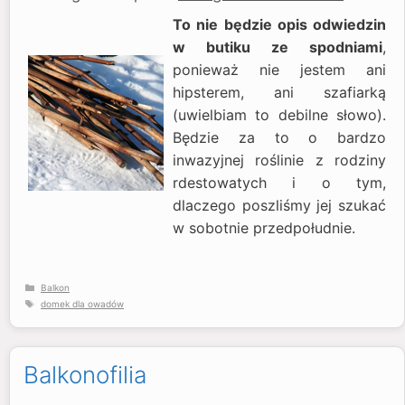
To nie będzie opis odwiedzin
w butiku ze spodniami
,
ponieważ nie jestem ani
hipsterem, ani szafiarką
(uwielbiam to debilne słowo).
Będzie za to o bardzo
inwazyjnej roślinie z rodziny
rdestowatych i o tym,
dlaczego poszliśmy jej szukać
w sobotnie przedpołudnie.
Kategorie
Balkon
Tagi
domek dla owadów
Balkonofilia