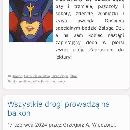
osy i trzmiele, pszczoły i
sokoły, zdechłe winniczki i
żywa lawenda. Gościem
specjalnym będzie Załoga Dżi,
a na sam koniec nastąpi
zapierający dech w piersi
zwrot akcji. Zapraszam do
lektury!
Kategorie
Balkon
,
Domki dla owadów
,
Entomologia
,
Ptaki
Tagi
domek dla owadów
,
Falco tinnunculus
Wszystkie drogi prowadzą na
balkon
17 czerwca 2024
przez
Grzegorz A. Wieczorek