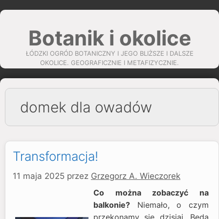
Przejdź
do
Botanik i okolice
treści
ŁÓDZKI OGRÓD BOTANICZNY I JEGO BLIŻSZE I DALSZE
OKOLICE. GEOGRAFICZNIE I METAFIZYCZNIE.
domek dla owadów
Transformacja!
11 maja 2025
przez
Grzegorz A. Wieczorek
Co można zobaczyć na
balkonie?
Niemało, o czym
przekonamy się dzisiaj. Będą