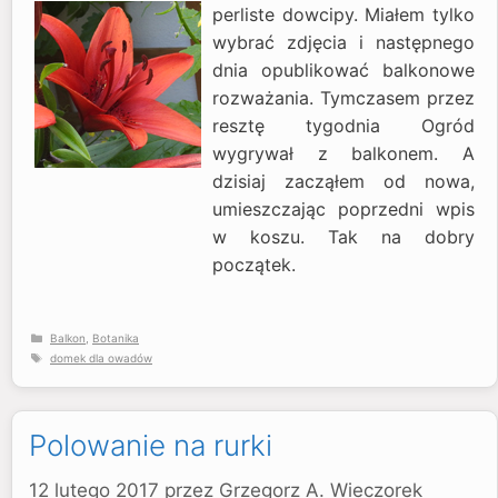
perliste dowcipy. Miałem tylko
wybrać zdjęcia i następnego
dnia opublikować balkonowe
rozważania. Tymczasem przez
resztę tygodnia Ogród
wygrywał z balkonem. A
dzisiaj zacząłem od nowa,
umieszczając poprzedni wpis
w koszu. Tak na dobry
początek.
Kategorie
Balkon
,
Botanika
Tagi
domek dla owadów
Polowanie na rurki
12 lutego 2017
przez
Grzegorz A. Wieczorek