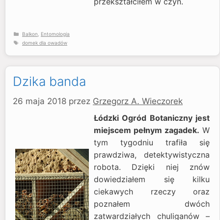
przekształciłem w czyn.
Kategorie
Balkon
,
Entomologia
Tagi
domek dla owadów
Dzika banda
26 maja 2018
przez
Grzegorz A. Wieczorek
Łódzki Ogród Botaniczny jest
miejscem pełnym zagadek.
W
tym tygodniu trafiła się
prawdziwa, detektywistyczna
robota. Dzięki niej znów
dowiedziałem się kilku
ciekawych rzeczy oraz
poznałem dwóch
zatwardziałych chuliganów –