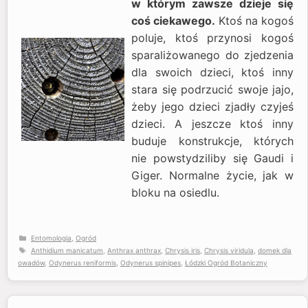
w którym zawsze dzieje się
coś ciekawego.
Ktoś na kogoś
poluje, ktoś przynosi kogoś
sparaliżowanego do zjedzenia
dla swoich dzieci, ktoś inny
stara się podrzucić swoje jajo,
żeby jego dzieci zjadły czyjeś
dzieci. A jeszcze ktoś inny
buduje konstrukcje, których
nie powstydziliby się Gaudi i
Giger. Normalne życie, jak w
bloku na osiedlu.
Kategorie
Entomologia
,
Ogród
Tagi
Anthidium manicatum
,
Anthrax anthrax
,
Chrysis iris
,
Chrysis viridula
,
domek dla
owadów
,
Odynerus reniformis
,
Odynerus spinipes
,
Łódzki Ogród Botaniczny