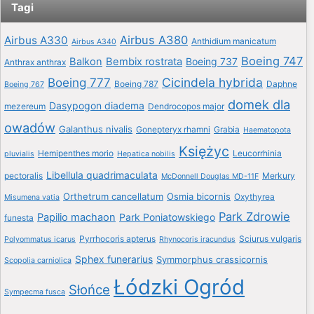
Tagi
Airbus A380
Airbus A330
Anthidium manicatum
Airbus A340
Boeing 747
Balkon
Bembix rostrata
Boeing 737
Anthrax anthrax
Boeing 777
Cicindela hybrida
Boeing 787
Daphne
Boeing 767
domek dla
Dasypogon diadema
mezereum
Dendrocopos major
owadów
Galanthus nivalis
Gonepteryx rhamni
Grabia
Haematopota
Księżyc
Hemipenthes morio
Leucorrhinia
pluvialis
Hepatica nobilis
Libellula quadrimaculata
pectoralis
Merkury
McDonnell Douglas MD-11F
Orthetrum cancellatum
Osmia bicornis
Oxythyrea
Misumena vatia
Park Zdrowie
Papilio machaon
Park Poniatowskiego
funesta
Pyrrhocoris apterus
Sciurus vulgaris
Polyommatus icarus
Rhynocoris iracundus
Sphex funerarius
Symmorphus crassicornis
Scopolia carniolica
Łódzki Ogród
Słońce
Sympecma fusca