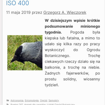
ISO 400
11 maja 2019
przez
Grzegorz A. Wieczorek
W dzisiejszym wpisie krótkie
podsumowanie minionego
tygodnia.
Pogoda była
kiepska lub fatalna, a mimo to
udało się kilka razy po pracy
wyskoczyć do Ogrodu
Botanicznego. Trochę
ciekawych rzeczy działo się na
balkonie, a trochę na niebie.
Żadnych fajerwerków, po
prostu solidny, wiosenny
tydzień.
Kategorie
Astronomia
,
Entomologia
,
Ogród
,
Samoloty
Tagi
Boeing 747
,
domek dla owadów
,
Łódzki Ogród Botaniczny