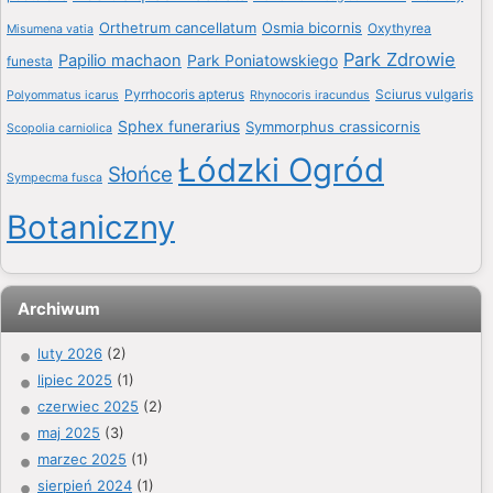
Orthetrum cancellatum
Osmia bicornis
Oxythyrea
Misumena vatia
Park Zdrowie
Papilio machaon
Park Poniatowskiego
funesta
Pyrrhocoris apterus
Sciurus vulgaris
Polyommatus icarus
Rhynocoris iracundus
Sphex funerarius
Symmorphus crassicornis
Scopolia carniolica
Łódzki Ogród
Słońce
Sympecma fusca
Botaniczny
Archiwum
luty 2026
(2)
lipiec 2025
(1)
czerwiec 2025
(2)
maj 2025
(3)
marzec 2025
(1)
sierpień 2024
(1)