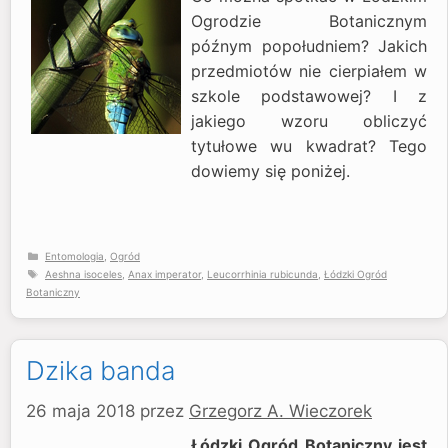
Ogrodzie Botanicznym
późnym popołudniem? Jakich
przedmiotów nie cierpiałem w
szkole podstawowej? I z
jakiego wzoru obliczyć
tytułowe wu kwadrat? Tego
dowiemy się poniżej.
Kategorie
Entomologia
,
Ogród
Tagi
Aeshna isoceles
,
Anax imperator
,
Leucorrhinia rubicunda
,
Łódzki Ogród
Botaniczny
Dzika banda
26 maja 2018
przez
Grzegorz A. Wieczorek
Łódzki Ogród Botaniczny jest