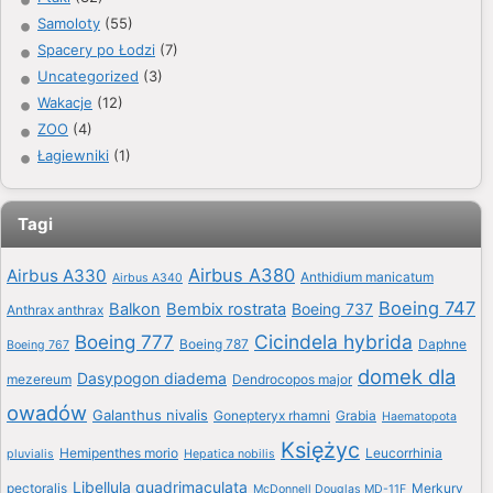
Samoloty
(55)
Spacery po Łodzi
(7)
Uncategorized
(3)
Wakacje
(12)
ZOO
(4)
Łagiewniki
(1)
Tagi
Airbus A380
Airbus A330
Anthidium manicatum
Airbus A340
Boeing 747
Balkon
Bembix rostrata
Boeing 737
Anthrax anthrax
Boeing 777
Cicindela hybrida
Boeing 787
Daphne
Boeing 767
domek dla
Dasypogon diadema
mezereum
Dendrocopos major
owadów
Galanthus nivalis
Gonepteryx rhamni
Grabia
Haematopota
Księżyc
Hemipenthes morio
Leucorrhinia
pluvialis
Hepatica nobilis
Libellula quadrimaculata
pectoralis
Merkury
McDonnell Douglas MD-11F