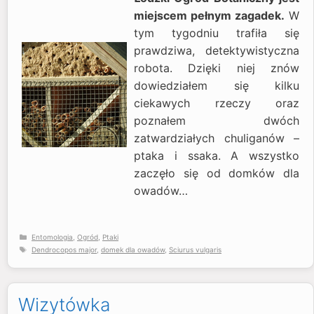
miejscem pełnym zagadek.
W
tym tygodniu trafiła się
prawdziwa, detektywistyczna
robota. Dzięki niej znów
dowiedziałem się kilku
ciekawych rzeczy oraz
poznałem dwóch
zatwardziałych chuliganów –
ptaka i ssaka. A wszystko
zaczęło się od domków dla
owadów…
Kategorie
Entomologia
,
Ogród
,
Ptaki
Tagi
Dendrocopos major
,
domek dla owadów
,
Sciurus vulgaris
Wizytówka