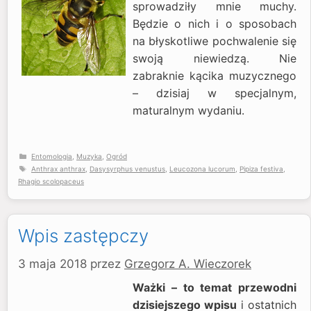
sprowadziły mnie muchy.
Będzie o nich i o sposobach
na błyskotliwe pochwalenie się
swoją niewiedzą. Nie
zabraknie kącika muzycznego
– dzisiaj w specjalnym,
maturalnym wydaniu.
Kategorie
Entomologia
,
Muzyka
,
Ogród
Tagi
Anthrax anthrax
,
Dasysyrphus venustus
,
Leucozona lucorum
,
Pipiza festiva
,
Rhagio scolopaceus
Wpis zastępczy
3 maja 2018
przez
Grzegorz A. Wieczorek
Ważki – to temat przewodni
dzisiejszego wpisu
i ostatnich