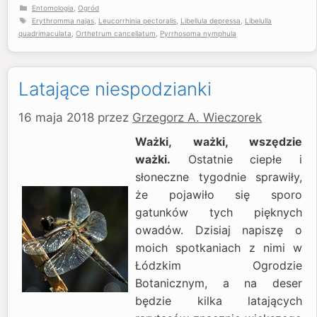
Kategorie
Entomologia
,
Ogród
Tagi
Erythromma najas
,
Leucorrhinia pectoralis
,
Libellula depressa
,
Libelulla
quadrimaculata
,
Orthetrum cancellatum
,
Pyrrhosoma nymphula
Latające niespodzianki
16 maja 2018
przez
Grzegorz A. Wieczorek
Ważki, ważki, wszędzie
ważki.
Ostatnie ciepłe i
słoneczne tygodnie sprawiły,
że pojawiło się sporo
gatunków tych pięknych
owadów. Dzisiaj napiszę o
moich spotkaniach z nimi w
Łódzkim Ogrodzie
Botanicznym, a na deser
będzie kilka latających