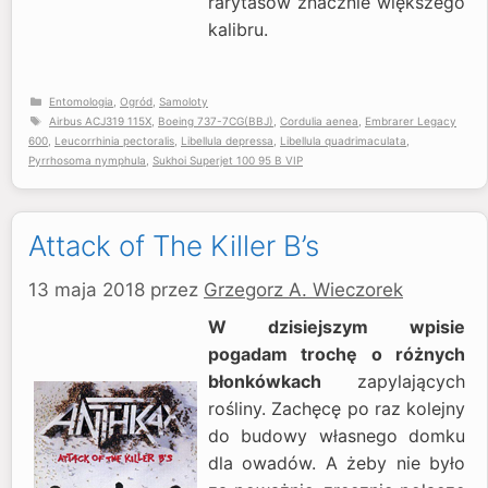
rarytasów znacznie większego
kalibru.
Kategorie
Entomologia
,
Ogród
,
Samoloty
Tagi
Airbus ACJ319 115X
,
Boeing 737-7CG(BBJ)
,
Cordulia aenea
,
Embrarer Legacy
600
,
Leucorrhinia pectoralis
,
Libellula depressa
,
Libellula quadrimaculata
,
Pyrrhosoma nymphula
,
Sukhoi Superjet 100 95 B VIP
Attack of The Killer B’s
13 maja 2018
przez
Grzegorz A. Wieczorek
W dzisiejszym wpisie
pogadam trochę o różnych
błonkówkach
zapylających
rośliny. Zachęcę po raz kolejny
do budowy własnego domku
dla owadów. A żeby nie było