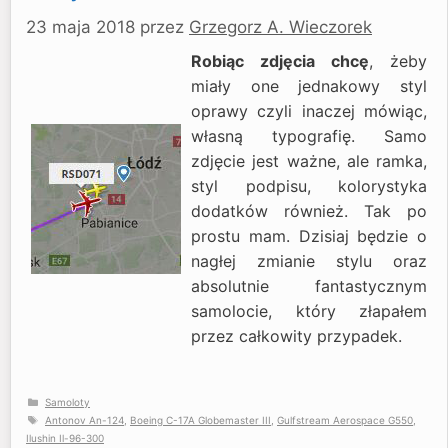
23 maja 2018
przez
Grzegorz A. Wieczorek
Robiąc zdjęcia chcę
, żeby
miały one jednakowy styl
oprawy czyli inaczej mówiąc,
własną typografię. Samo
zdjęcie jest ważne, ale ramka,
styl podpisu, kolorystyka
dodatków również. Tak po
prostu mam. Dzisiaj będzie o
nagłej zmianie stylu oraz
absolutnie fantastycznym
samolocie, który złapałem
przez całkowity przypadek.
Kategorie
Samoloty
Tagi
Antonov An-124
,
Boeing C-17A Globemaster III
,
Gulfstream Aerospace G550
,
Ilushin Il-96-300