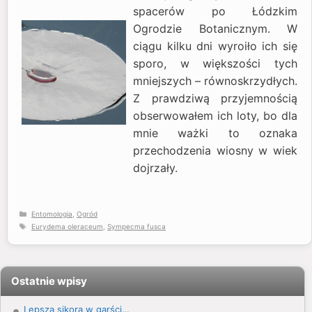
spacerów po Łódzkim
Ogrodzie Botanicznym. W
ciągu kilku dni wyroiło ich się
sporo, w większości tych
mniejszych – równoskrzydłych.
Z prawdziwą przyjemnością
obserwowałem ich loty, bo dla
mnie ważki to oznaka
przechodzenia wiosny w wiek
dojrzały.
Kategorie
Entomologia
,
Ogród
Tagi
Eurydema oleraceum
,
Sympecma fusca
Ostatnie wpisy
Lepsza sikora w garści…