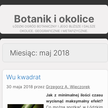
Przejdź
do
Botanik i okolice
treści
ŁÓDZKI OGRÓD BOTANICZNY I JEGO BLIŻSZE I DALSZE
OKOLICE. GEOGRAFICZNIE I METAFIZYCZNIE.
Miesiąc:
maj 2018
Wu kwadrat
30 maja 2018
przez
Grzegorz A. Wieczorek
Jak z minimalnej ilości czasu
wycisnąć maksymalny efekt?
Co można spotkać w Łódzkim