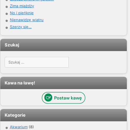
Zima miażdży
No i pieńknie
Nienawidzę wiatru
Szerzy się…
Szukaj
Szukaj:
Kawa na ławę!
Kategorie
Akwarium
(8)