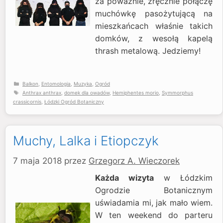
za poważnie, zręcznie połączę
muchówkę pasożytującą na
mieszkańcach właśnie takich
domków, z wesołą kapelą
thrash metalową. Jedziemy!
Kategorie
Balkon
,
Entomologia
,
Muzyka
,
Ogród
Tagi
Anthrax anthrax
,
domek dla owadów
,
Hemiphentes morio
,
Symmorphus
crassicornis
,
Łódzki Ogród Botaniczny
Muchy, Lalka i Etiopczyk
7 maja 2018
przez
Grzegorz A. Wieczorek
Każda wizyta
w Łódzkim
Ogrodzie Botanicznym
uświadamia mi, jak mało wiem.
W ten weekend do parteru