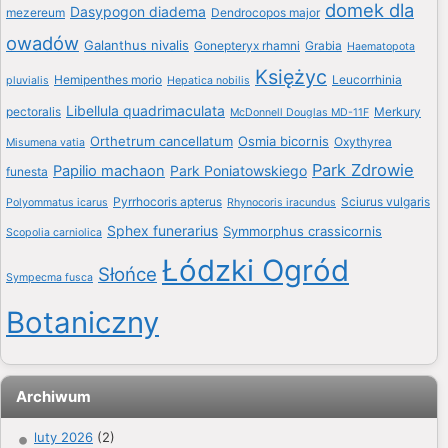
domek dla
Dasypogon diadema
mezereum
Dendrocopos major
owadów
Galanthus nivalis
Gonepteryx rhamni
Grabia
Haematopota
Księżyc
Hemipenthes morio
Leucorrhinia
pluvialis
Hepatica nobilis
Libellula quadrimaculata
pectoralis
Merkury
McDonnell Douglas MD-11F
Orthetrum cancellatum
Osmia bicornis
Oxythyrea
Misumena vatia
Park Zdrowie
Papilio machaon
Park Poniatowskiego
funesta
Pyrrhocoris apterus
Sciurus vulgaris
Polyommatus icarus
Rhynocoris iracundus
Sphex funerarius
Symmorphus crassicornis
Scopolia carniolica
Łódzki Ogród
Słońce
Sympecma fusca
Botaniczny
Archiwum
luty 2026
(2)