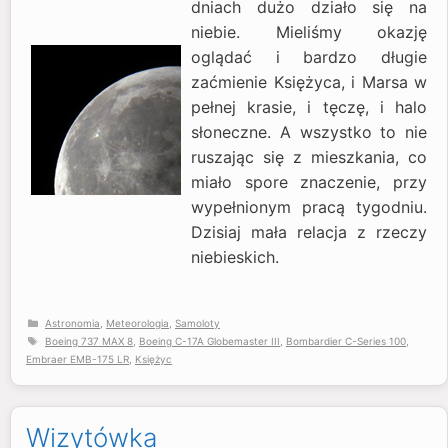
dniach dużo działo się na
niebie. Mieliśmy okazję
oglądać i bardzo długie
zaćmienie Księżyca, i Marsa w
pełnej krasie, i tęczę, i halo
słoneczne. A wszystko to nie
ruszając się z mieszkania, co
miało spore znaczenie, przy
wypełnionym pracą tygodniu.
Dzisiaj mała relacja z rzeczy
niebieskich.
Kategorie
Astronomia
,
Meteorologia
,
Samoloty
Tagi
Boeing 737 MAX 8
,
Boeing C-17A Globemaster III
,
Bombardier C-Series 100
,
Embraer EMB-175 LR
,
Księżyc
Wizytówka