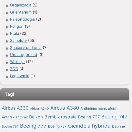
Organizacja
(5)
Orientarium
(1)
Paleontologia
(2)
Poligon
(3)
Ptaki
(32)
Samoloty
(55)
Spacery po Łodzi
(7)
Uncategorized
(3)
Wakacje
(12)
ZOO
(4)
Łagiewniki
(1)
Tagi
Airbus A380
Airbus A330
Anthidium manicatum
Airbus A340
Boeing 747
Balkon
Bembix rostrata
Boeing 737
Anthrax anthrax
Boeing 777
Cicindela hybrida
Boeing 787
Daphne
Boeing 767