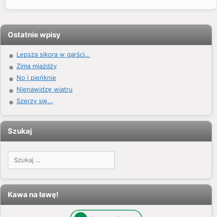
Ostatnie wpisy
Lepsza sikora w garści…
Zima miażdży
No i pieńknie
Nienawidzę wiatru
Szerzy się…
Szukaj
Szukaj:
Kawa na ławę!