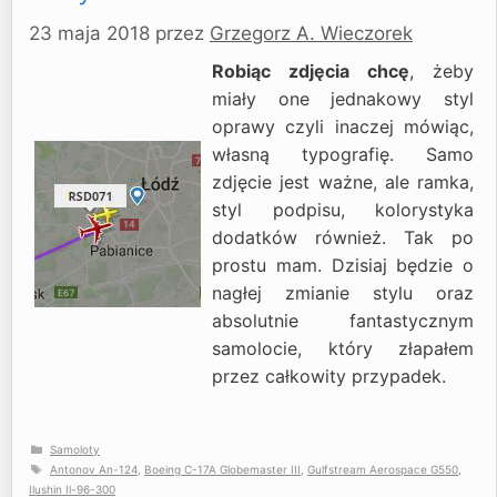
23 maja 2018
przez
Grzegorz A. Wieczorek
Robiąc zdjęcia chcę
, żeby
miały one jednakowy styl
oprawy czyli inaczej mówiąc,
własną typografię. Samo
zdjęcie jest ważne, ale ramka,
styl podpisu, kolorystyka
dodatków również. Tak po
prostu mam. Dzisiaj będzie o
nagłej zmianie stylu oraz
absolutnie fantastycznym
samolocie, który złapałem
przez całkowity przypadek.
Kategorie
Samoloty
Tagi
Antonov An-124
,
Boeing C-17A Globemaster III
,
Gulfstream Aerospace G550
,
Ilushin Il-96-300