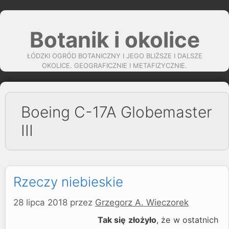
Przejdź
do
Botanik i okolice
treści
ŁÓDZKI OGRÓD BOTANICZNY I JEGO BLIŻSZE I DALSZE
OKOLICE. GEOGRAFICZNIE I METAFIZYCZNIE.
Boeing C-17A Globemaster
III
Rzeczy niebieskie
28 lipca 2018
przez
Grzegorz A. Wieczorek
Tak się złożyło
, że w ostatnich