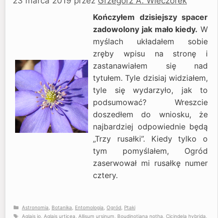
23 marca 2019
przez
Grzegorz A. Wieczorek
Kończyłem dzisiejszy spacer
zadowolony jak mało kiedy.
W
myślach układałem sobie
zręby wpisu na stronę i
zastanawiałem się nad
tytułem. Tyle dzisiaj widziałem,
tyle się wydarzyło, jak to
podsumować? Wreszcie
doszedłem do wniosku, że
najbardziej odpowiednie będą
„Trzy rusałki”. Kiedy tylko o
tym pomyślałem, Ogród
zaserwował mi rusałkę numer
cztery.
Kategorie
Astronomia
,
Botanika
,
Entomologia
,
Ogród
,
Ptaki
Tagi
Aglais io
,
Aglais urticea
,
Allisum ursinum
,
Boudinotiana notha
,
Cicindela hybrida
,