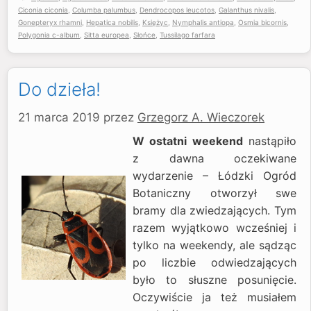
Ciconia ciconia
,
Columba palumbus
,
Dendrocopos leucotos
,
Galanthus nivalis
,
Gonepteryx rhamni
,
Hepatica nobilis
,
Księżyc
,
Nymphalis antiopa
,
Osmia bicornis
,
Polygonia c-album
,
Sitta europea
,
Słońce
,
Tussilago farfara
Do dzieła!
21 marca 2019
przez
Grzegorz A. Wieczorek
W ostatni weekend
nastąpiło
z dawna oczekiwane
wydarzenie – Łódzki Ogród
Botaniczny otworzył swe
bramy dla zwiedzających. Tym
razem wyjątkowo wcześniej i
tylko na weekendy, ale sądząc
po liczbie odwiedzających
było to słuszne posunięcie.
Oczywiście ja też musiałem