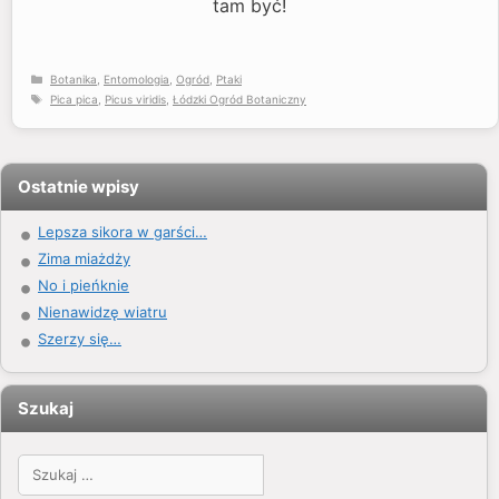
tam być!
Kategorie
Botanika
,
Entomologia
,
Ogród
,
Ptaki
Tagi
Pica pica
,
Picus viridis
,
Łódzki Ogród Botaniczny
Ostatnie wpisy
Lepsza sikora w garści…
Zima miażdży
No i pieńknie
Nienawidzę wiatru
Szerzy się…
Szukaj
Szukaj: