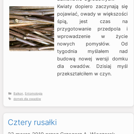
Kwiaty dopiero zaczynają się
pojawiać, owady w większości
śpią, jest czas na
przygotowanie przedpola i
wprowadzenie w życie
nowych pomysłów. Od
tygodnia myślałem nad
budową nowej wersji domku
dla owadów. Dzisiaj myśl
przekształciłem w czyn.
Kategorie
Balkon
,
Entomologia
Tagi
domek dla owadów
Cztery rusałki