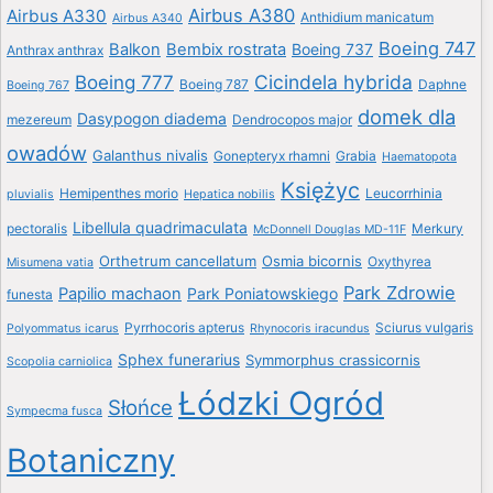
Airbus A380
Airbus A330
Anthidium manicatum
Airbus A340
Boeing 747
Balkon
Bembix rostrata
Boeing 737
Anthrax anthrax
Boeing 777
Cicindela hybrida
Boeing 787
Daphne
Boeing 767
domek dla
Dasypogon diadema
mezereum
Dendrocopos major
owadów
Galanthus nivalis
Gonepteryx rhamni
Grabia
Haematopota
Księżyc
Hemipenthes morio
Leucorrhinia
pluvialis
Hepatica nobilis
Libellula quadrimaculata
pectoralis
Merkury
McDonnell Douglas MD-11F
Orthetrum cancellatum
Osmia bicornis
Oxythyrea
Misumena vatia
Park Zdrowie
Papilio machaon
Park Poniatowskiego
funesta
Pyrrhocoris apterus
Sciurus vulgaris
Polyommatus icarus
Rhynocoris iracundus
Sphex funerarius
Symmorphus crassicornis
Scopolia carniolica
Łódzki Ogród
Słońce
Sympecma fusca
Botaniczny