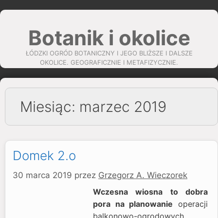
Przejdź
do
Botanik i okolice
treści
ŁÓDZKI OGRÓD BOTANICZNY I JEGO BLIŻSZE I DALSZE
OKOLICE. GEOGRAFICZNIE I METAFIZYCZNIE.
Miesiąc:
marzec 2019
Domek 2.o
30 marca 2019
przez
Grzegorz A. Wieczorek
Wczesna wiosna to dobra
pora na planowanie
operacji
balkonowo-ogrodowych.