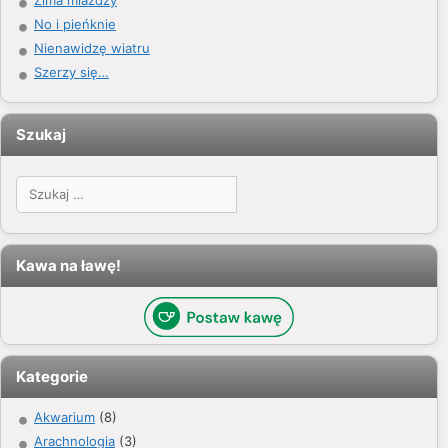
Zima miażdży
No i pieńknie
Nienawidzę wiatru
Szerzy się…
Szukaj
Szukaj:
Kawa na ławę!
Kategorie
Akwarium
(8)
Arachnologia
(3)