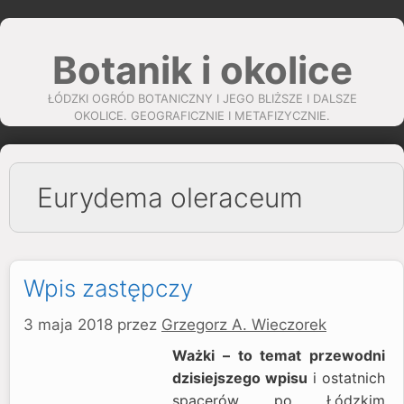
Przejdź
do
Botanik i okolice
treści
ŁÓDZKI OGRÓD BOTANICZNY I JEGO BLIŻSZE I DALSZE
OKOLICE. GEOGRAFICZNIE I METAFIZYCZNIE.
Eurydema oleraceum
Wpis zastępczy
3 maja 2018
przez
Grzegorz A. Wieczorek
Ważki – to temat przewodni
dzisiejszego wpisu
i ostatnich
spacerów po Łódzkim