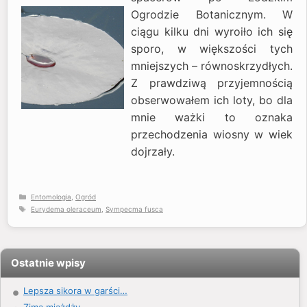
Ogrodzie Botanicznym. W
ciągu kilku dni wyroiło ich się
sporo, w większości tych
mniejszych – równoskrzydłych.
Z prawdziwą przyjemnością
obserwowałem ich loty, bo dla
mnie ważki to oznaka
przechodzenia wiosny w wiek
dojrzały.
Kategorie
Entomologia
,
Ogród
Tagi
Eurydema oleraceum
,
Sympecma fusca
Ostatnie wpisy
Lepsza sikora w garści…