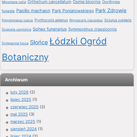
Orthetrum cancellatum
Osmia bicornis
Oxythyrea
Misumena vatia
Park Zdrowie
Papilio machaon
Park Poniatowskiego
funesta
Pyrrhocoris apterus
Sciurus vulgaris
Polyommatus icarus
Rhynocoris iracundus
Sphex funerarius
Symmorphus crassicornis
Scopolia carniolica
Łódzki Ogród
Słońce
Sympecma fusca
Botaniczny
Archiwum
luty 2026
(2)
lipiec 2025
(1)
czerwiec 2025
(2)
maj 2025
(3)
marzec 2025
(1)
sierpień 2024
(1)
lipiec 2024
(2)