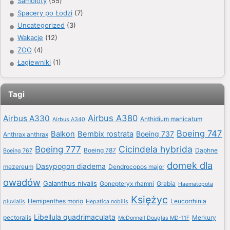
Samoloty
(55)
Spacery po Łodzi
(7)
Uncategorized
(3)
Wakacje
(12)
ZOO
(4)
Łagiewniki
(1)
Tagi
Airbus A380
Airbus A330
Anthidium manicatum
Airbus A340
Boeing 747
Balkon
Bembix rostrata
Boeing 737
Anthrax anthrax
Boeing 777
Cicindela hybrida
Boeing 787
Daphne
Boeing 767
domek dla
Dasypogon diadema
mezereum
Dendrocopos major
owadów
Galanthus nivalis
Gonepteryx rhamni
Grabia
Haematopota
Księżyc
Hemipenthes morio
Leucorrhinia
pluvialis
Hepatica nobilis
Libellula quadrimaculata
pectoralis
Merkury
McDonnell Douglas MD-11F