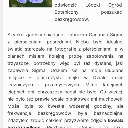
odwiedzić Łódzki Ogród
Botaniczny i poszukać
bezkręgowców.
Szybko zjadłem śniadanie, zabrałem Canona i Sigmę
z pierścieniami pośrednimi. Niebo było idealne,
światła starczało na fotografię z pierścieniami, a w
planach miałem kolejną próbę zapolowania na
trzyszcze, potrzebny więc był też dystans, jaki
zapewnia Sigma. Udałem się na moje ulubione
miejsce – piaszczyste alejki w Dziale roślin
leczniczych i przemysłowych. Mimo kolejnych
ciepłych dni, chrząszczy nadal nie było. Co więcej,
nie było też prawie wcale błonkówek ani muchówek.
Może była to kwestia wczesnej godziny, ale
frekwencja bezkręgowców była beznadziejna.
Zdążyłem zrobić całkiem przyzwoite zdjęcie
kowala
bezskrzydłego
(
Pyrrhocoris apterus
) oraz dużo