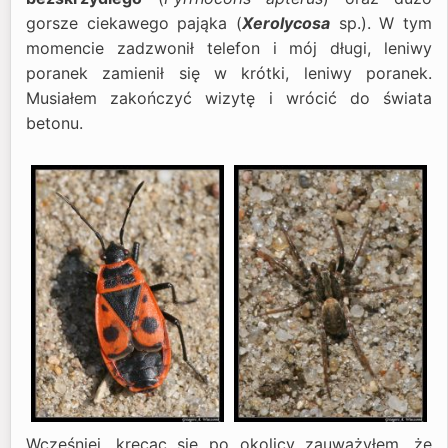
gorsze ciekawego pająka (
Xerolycosa
sp.). W tym
momencie zadzwonił telefon i mój długi, leniwy
poranek zamienił się w krótki, leniwy poranek.
Musiałem zakończyć wizytę i wrócić do świata
betonu.
Wcześniej, kręcąc się po okolicy zauważyłem, że