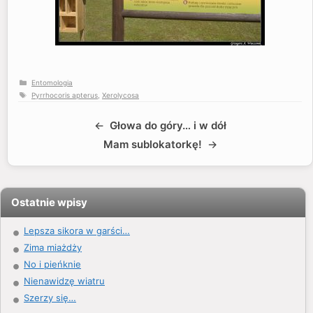
Kategorie
Entomologia
Tagi
Pyrrhocoris apterus
,
Xerolycosa
Głowa do góry… i w dół
Mam sublokatorkę!
Ostatnie wpisy
Lepsza sikora w garści…
Zima miażdży
No i pieńknie
Nienawidzę wiatru
Szerzy się…