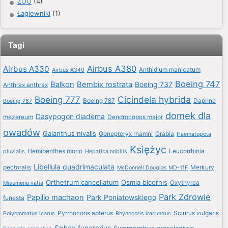
ZOO
(4)
Łagiewniki
(1)
Tagi
Airbus A380
Airbus A330
Anthidium manicatum
Airbus A340
Boeing 747
Balkon
Bembix rostrata
Boeing 737
Anthrax anthrax
Boeing 777
Cicindela hybrida
Boeing 787
Daphne
Boeing 767
domek dla
Dasypogon diadema
mezereum
Dendrocopos major
owadów
Galanthus nivalis
Gonepteryx rhamni
Grabia
Haematopota
Księżyc
Hemipenthes morio
Leucorrhinia
pluvialis
Hepatica nobilis
Libellula quadrimaculata
pectoralis
Merkury
McDonnell Douglas MD-11F
Orthetrum cancellatum
Osmia bicornis
Oxythyrea
Misumena vatia
Park Zdrowie
Papilio machaon
Park Poniatowskiego
funesta
Pyrrhocoris apterus
Sciurus vulgaris
Polyommatus icarus
Rhynocoris iracundus
Sphex funerarius