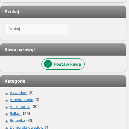
Szukaj
Szukaj:
Kawa na ławę!
Kategorie
Akwarium
(8)
Arachnologia
(3)
Astronomia
(30)
Balkon
(25)
Botanika
(43)
Domki dla owadów
(4)