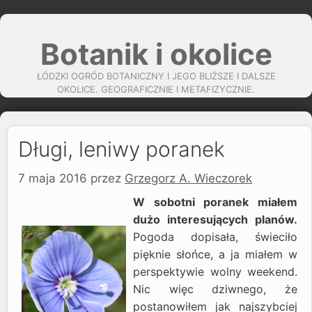
Przejdź
do
Botanik i okolice
treści
ŁÓDZKI OGRÓD BOTANICZNY I JEGO BLIŻSZE I DALSZE
OKOLICE. GEOGRAFICZNIE I METAFIZYCZNIE.
Długi, leniwy poranek
7 maja 2016
przez
Grzegorz A. Wieczorek
W sobotni poranek miałem
dużo interesujących planów.
Pogoda dopisała, świeciło
pięknie słońce, a ja miałem w
perspektywie wolny weekend.
Nic więc dziwnego, że
postanowiłem jak najszybciej