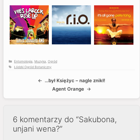
Kategorie
Entomologia
,
Muzyka
,
Ogród
Tagi
Łódzki Ogród Botaniczny
…był Księżyc – nagle znikł!
Agent Orange
6 komentarzy do “Sakubona,
unjani wena?”