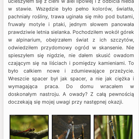
ucieszyłem się z cieni w alei lipowej i z odbicia nieba
w stawie. Wszędzie było pełno kolorów, światła,
pachniały rośliny, trawa uginała się miło pod butami,
fruwały motyle i ptaki, jednym słowem panowała
prawdziwie letnia sielanka. Pochodziłem wokół górek
w alpinarium, obejrzałem świat z ich szczytów,
odwiedziłem przydomowy ogród w skansenie. Nie
spieszyłem się nigdzie, nie dałem skusić owadom
czającym się na liściach i pomiędzy kamieniami. To
było całkiem nowe i zdumiewające przeżycie.
Wreszcie spacer był jak spacer, a nie jak ciężka i
wymagająca praca. Do domu wracałem w
doskonałym nastroju. A owady? Z całą pewnością
doczekają się mojej uwagi przy następnej okazji.