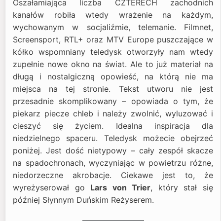
Oszałamiająca liczba CZTERECH zachodnich
kanałów robiła wtedy wrażenie na każdym,
wychowanym w socjaliźmie, telemanie. Filmnet,
Screensport, RTL+ oraz MTV Europe puszczające w
kółko wspomniany teledysk otworzyły nam wtedy
zupełnie nowe okno na świat. Ale to już materiał na
długą i nostalgiczną opowieść, na którą nie ma
miejsca na tej stronie. Tekst utworu nie jest
przesadnie skomplikowany – opowiada o tym, że
piekarz piecze chleb i należy zwolnić, wyluzować i
cieszyć się życiem. Idealna inspiracja dla
niedzielnego spaceru. Teledysk możecie obejrzeć
poniżej. Jest dość nietypowy – cały zespół skacze
na spadochronach, wyczyniając w powietrzu różne,
niedorzeczne akrobacje. Ciekawe jest to, że
wyreżyserował go
Lars von Trier
, który stał się
później Słynnym Duńskim Reżyserem.