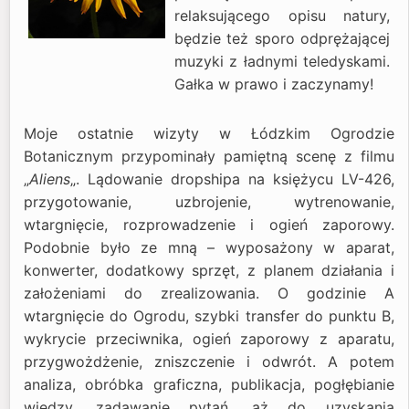
relaksującego opisu natury,
będzie też sporo odprężającej
muzyki z ładnymi teledyskami.
Gałka w prawo i zaczynamy!
Moje ostatnie wizyty w Łódzkim Ogrodzie
Botanicznym przypominały pamiętną scenę z filmu
„
Aliens
„. Lądowanie dropshipa na księżycu LV-426,
przygotowanie, uzbrojenie, wytrenowanie,
wtargnięcie, rozprowadzenie i ogień zaporowy.
Podobnie było ze mną – wyposażony w aparat,
konwerter, dodatkowy sprzęt, z planem działania i
założeniami do zrealizowania. O godzinie A
wtargnięcie do Ogrodu, szybki transfer do punktu B,
wykrycie przeciwnika, ogień zaporowy z aparatu,
przygwożdżenie, zniszczenie i odwrót. A potem
analiza, obróbka graficzna, publikacja, pogłębianie
wiedzy, zadawanie pytań, aż do uzyskania