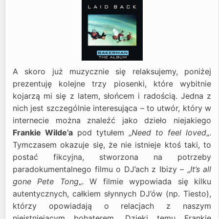
A skoro już muzycznie się relaksujemy, poniżej
prezentuję kolejne trzy piosenki, które wybitnie
kojarzą mi się z latem, słońcem i radością. Jedna z
nich jest szczególnie interesująca – to utwór, który w
internecie można znaleźć jako dzieło niejakiego
Frankie Wilde’a
pod tytułem „
Need to feel loved
„.
Tymczasem okazuje się, że nie istnieje ktoś taki, to
postać fikcyjna, stworzona na potrzeby
paradokumentalnego filmu o DJ’ach z Ibizy – „
It’s all
gone Pete Tong
„. W filmie wypowiada się kilku
autentycznych, całkiem słynnych DJ’ów (np. Tiesto),
którzy opowiadają o relacjach z naszym
nieistniejącym bohaterem. Dzięki temu Frankie