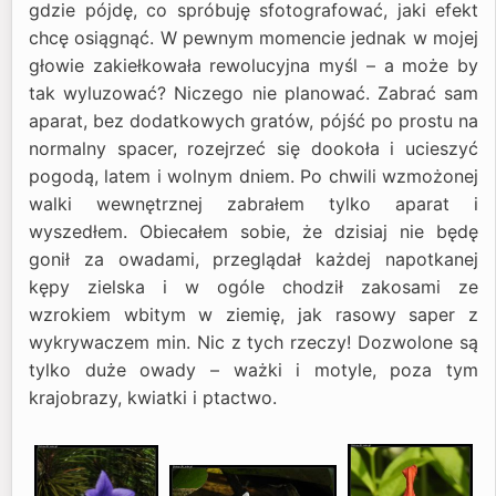
gdzie pójdę, co spróbuję sfotografować, jaki efekt
chcę osiągnąć. W pewnym momencie jednak w mojej
głowie zakiełkowała rewolucyjna myśl – a może by
tak wyluzować? Niczego nie planować. Zabrać sam
aparat, bez dodatkowych gratów, pójść po prostu na
normalny spacer, rozejrzeć się dookoła i ucieszyć
pogodą, latem i wolnym dniem. Po chwili wzmożonej
walki wewnętrznej zabrałem tylko aparat i
wyszedłem. Obiecałem sobie, że dzisiaj nie będę
gonił za owadami, przeglądał każdej napotkanej
kępy zielska i w ogóle chodził zakosami ze
wzrokiem wbitym w ziemię, jak rasowy saper z
wykrywaczem min. Nic z tych rzeczy! Dozwolone są
tylko duże owady – ważki i motyle, poza tym
krajobrazy, kwiatki i ptactwo.