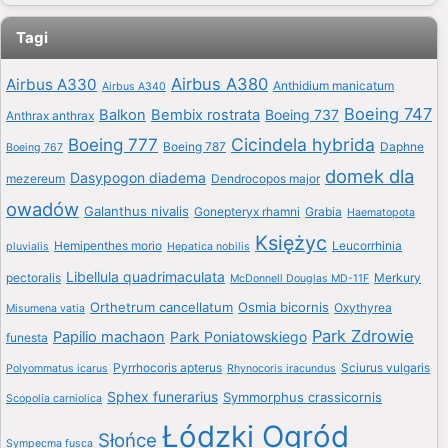
Tagi
Airbus A380
Airbus A330
Anthidium manicatum
Airbus A340
Boeing 747
Balkon
Bembix rostrata
Boeing 737
Anthrax anthrax
Boeing 777
Cicindela hybrida
Boeing 787
Daphne
Boeing 767
domek dla
Dasypogon diadema
mezereum
Dendrocopos major
owadów
Galanthus nivalis
Gonepteryx rhamni
Grabia
Haematopota
Księżyc
Hemipenthes morio
Leucorrhinia
pluvialis
Hepatica nobilis
Libellula quadrimaculata
pectoralis
Merkury
McDonnell Douglas MD-11F
Orthetrum cancellatum
Osmia bicornis
Oxythyrea
Misumena vatia
Park Zdrowie
Papilio machaon
Park Poniatowskiego
funesta
Pyrrhocoris apterus
Sciurus vulgaris
Polyommatus icarus
Rhynocoris iracundus
Sphex funerarius
Symmorphus crassicornis
Scopolia carniolica
Łódzki Ogród
Słońce
Sympecma fusca