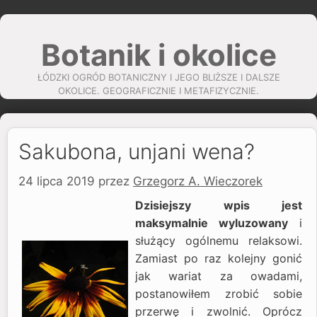
Przejdź
do
Botanik i okolice
treści
ŁÓDZKI OGRÓD BOTANICZNY I JEGO BLIŻSZE I DALSZE
OKOLICE. GEOGRAFICZNIE I METAFIZYCZNIE.
Sakubona, unjani wena?
24 lipca 2019
przez
Grzegorz A. Wieczorek
Dzisiejszy wpis jest
maksymalnie wyluzowany
i
służący ogólnemu relaksowi.
Zamiast po raz kolejny gonić
jak wariat za owadami,
postanowiłem zrobić sobie
przerwę i zwolnić. Oprócz