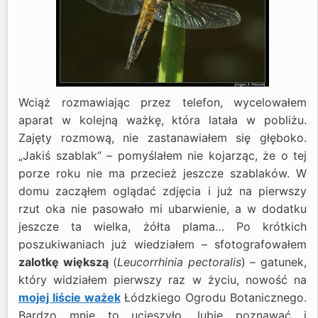
Wciąż rozmawiając przez telefon, wycelowałem
aparat w kolejną ważkę, która latała w pobliżu.
Zajęty rozmową, nie zastanawiałem się głęboko.
„Jakiś szablak” – pomyślałem nie kojarząc, że o tej
porze roku nie ma przecież jeszcze szablaków. W
domu zacząłem oglądać zdjęcia i już na pierwszy
rzut oka nie pasowało mi ubarwienie, a w dodatku
jeszcze ta wielka, żółta plama… Po krótkich
poszukiwaniach już wiedziałem – sfotografowałem
zalotkę większą
(
Leucorrhinia pectoralis
) – gatunek,
który widziałem pierwszy raz w życiu, nowość na
mojej liście ważek
Łódzkiego Ogrodu Botanicznego.
Bardzo mnie to ucieszyło, lubię poznawać i