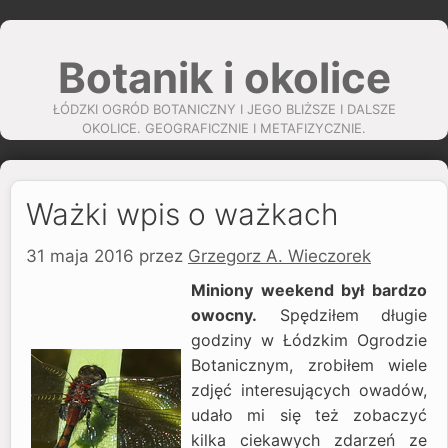
Przejdź
do
Botanik i okolice
treści
ŁÓDZKI OGRÓD BOTANICZNY I JEGO BLIŻSZE I DALSZE
OKOLICE. GEOGRAFICZNIE I METAFIZYCZNIE.
Ważki wpis o ważkach
31 maja 2016
przez
Grzegorz A. Wieczorek
Miniony weekend był bardzo
owocny.
Spędziłem długie
godziny w Łódzkim Ogrodzie
Botanicznym, zrobiłem wiele
zdjęć interesujących owadów,
udało mi się też zobaczyć
kilka ciekawych zdarzeń ze