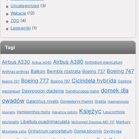
Uncategorized
(3)
Wakacje
(12)
ZOO
(4)
Łagiewniki
(1)
Tagi
Airbus A380
Airbus A330
Anthidium manicatum
Airbus A340
Boeing 747
Balkon
Bembix rostrata
Boeing 737
Anthrax anthrax
Boeing 777
Cicindela hybrida
Boeing 787
Daphne
Boeing 767
domek dla
Dasypogon diadema
mezereum
Dendrocopos major
owadów
Galanthus nivalis
Gonepteryx rhamni
Grabia
Haematopota
Księżyc
Hemipenthes morio
Leucorrhinia
pluvialis
Hepatica nobilis
Libellula quadrimaculata
pectoralis
Merkury
McDonnell Douglas MD-11F
Orthetrum cancellatum
Osmia bicornis
Oxythyrea
Misumena vatia