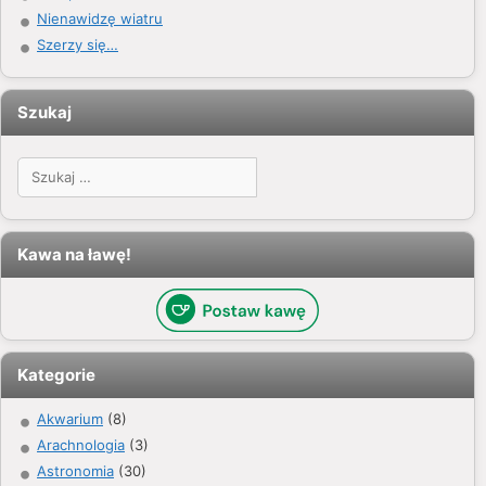
Nienawidzę wiatru
Szerzy się…
Szukaj
Szukaj:
Kawa na ławę!
Kategorie
Akwarium
(8)
Arachnologia
(3)
Astronomia
(30)