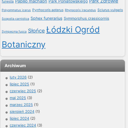
Park Zdrowie
Papilio machaon
Park Poniatowskiego
funesta
Pyrrhocoris apterus
Sciurus vulgaris
Polyommatus icarus
Rhynocoris iracundus
Sphex funerarius
Symmorphus crassicornis
Scopolia carniolica
Łódzki Ogród
Słońce
Sympecma fusca
Botaniczny
Archiwum
luty 2026
(2)
lipiec 2025
(1)
czerwiec 2025
(2)
maj 2025
(3)
marzec 2025
(1)
sierpień 2024
(1)
lipiec 2024
(2)
czerwiec 2024
(3)