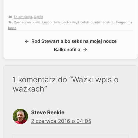
Kategorie
Entomologia
,
Ogród
Tagi
Coenagrion puella
,
Leucorrhinia pectoralis
,
Libellula quadrimaculata
,
Sympecma
fusca
Rod Stewart albo seks na mojej nodze
Balkonofilia
1 komentarz do “Ważki wpis o
ważkach”
Steve Reekie
2 czerwca 2016 o 04:05