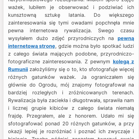
ważek, lubiłem je obserwować i podziwiać ich
kunsztowną sztukę latania. Do większego
zainteresowania się tymi owadami popchnęła mnie
pewna internetowa rywalizacja. Swego czasu
wysyłałem dużo zdjęć przyrodniczych na
pewną
internetową stronę
, gdzie można było spotkać ludzi
z całego świata mających podobne, przyrodniczo-
fotograficzne zainteresowania. Z pewnym
kolegą z
Rumunii
założyliśmy się o to, kto sfotografuje więcej
różnych gatunków ważek. Ja ograniczałem się
głównie do Ogrodu, mój znajomy fotografował na
bardziej rozległych i zróżnicowanych terenach.
Rywalizacja była zaciekła i długotrwała, sprawiła nam
i licznej grupie kibiców z całego świata niemałą
frajdę. Przegrałem, ale z honorem. Udało mi się
sfotografować ponad 20 różnych gatunków, a przy
okazji lepiej je rozróżniać i poznać ich zwyczaje i
biologię. Trochę później zacząłem tworzyć swoją