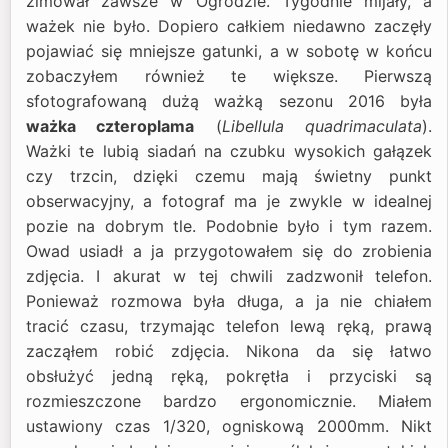
zimował zawsze w Ogrodzie. Tygodnie mijały, a
ważek nie było. Dopiero całkiem niedawno zaczęły
pojawiać się mniejsze gatunki, a w sobotę w końcu
zobaczyłem również te większe. Pierwszą
sfotografowaną dużą ważką sezonu 2016 była
ważka czteroplama
(
Libellula quadrimaculata
).
Ważki te lubią siadań na czubku wysokich gałązek
czy trzcin, dzięki czemu mają świetny punkt
obserwacyjny, a fotograf ma je zwykle w idealnej
pozie na dobrym tle. Podobnie było i tym razem.
Owad usiadł a ja przygotowałem się do zrobienia
zdjęcia. I akurat w tej chwili zadzwonił telefon.
Ponieważ rozmowa była długa, a ja nie chiałem
tracić czasu, trzymając telefon lewą ręką, prawą
zacząłem robić zdjęcia. Nikona da się łatwo
obsłużyć jedną ręką, pokrętła i przyciski są
rozmieszczone bardzo ergonomicznie. Miałem
ustawiony czas 1/320, ogniskową 2000mm. Nikt