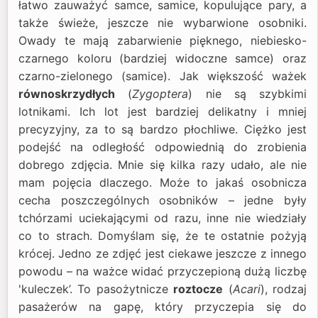
łatwo zauważyć samce, samice, kopulujące pary, a
także świeże, jeszcze nie wybarwione osobniki.
Owady te mają zabarwienie pięknego, niebiesko-
czarnego koloru (bardziej widoczne samce) oraz
czarno-zielonego (samice). Jak większość ważek
równoskrzydłych
(
Zygoptera
) nie są szybkimi
lotnikami. Ich lot jest bardziej delikatny i mniej
precyzyjny, za to są bardzo płochliwe. Ciężko jest
podejść na odległość odpowiednią do zrobienia
dobrego zdjęcia. Mnie się kilka razy udało, ale nie
mam pojęcia dlaczego. Może to jakaś osobnicza
cecha poszczególnych osobników – jedne były
tchórzami uciekającymi od razu, inne nie wiedziały
co to strach. Domyślam się, że te ostatnie pożyją
krócej. Jedno ze zdjęć jest ciekawe jeszcze z innego
powodu – na ważce widać przyczepioną dużą liczbę
'kuleczek’. To pasożytnicze
roztocze
(
Acari
), rodzaj
pasażerów na gapę, który przyczepia się do