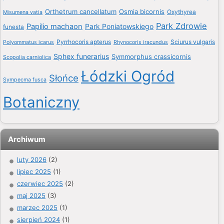
Orthetrum cancellatum
Osmia bicornis
Oxythyrea
Misumena vatia
Park Zdrowie
Papilio machaon
Park Poniatowskiego
funesta
Pyrrhocoris apterus
Sciurus vulgaris
Polyommatus icarus
Rhynocoris iracundus
Sphex funerarius
Symmorphus crassicornis
Scopolia carniolica
Łódzki Ogród
Słońce
Sympecma fusca
Botaniczny
Archiwum
luty 2026
(2)
lipiec 2025
(1)
czerwiec 2025
(2)
maj 2025
(3)
marzec 2025
(1)
sierpień 2024
(1)