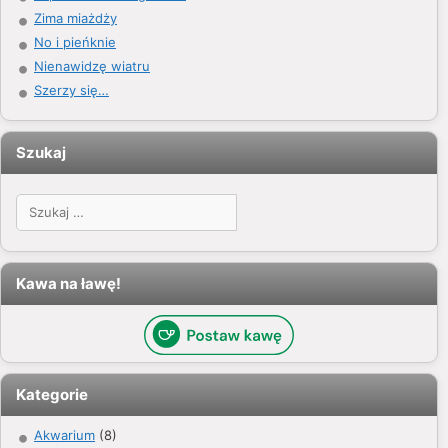
Zima miażdży
No i pieńknie
Nienawidzę wiatru
Szerzy się…
Szukaj
Szukaj:
Kawa na ławę!
Kategorie
Akwarium
(8)