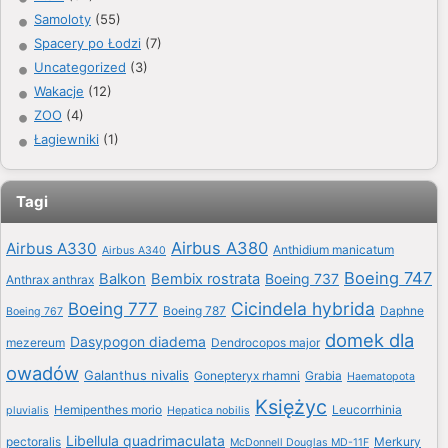
Samoloty
(55)
Spacery po Łodzi
(7)
Uncategorized
(3)
Wakacje
(12)
ZOO
(4)
Łagiewniki
(1)
Tagi
Airbus A380
Airbus A330
Anthidium manicatum
Airbus A340
Boeing 747
Balkon
Bembix rostrata
Boeing 737
Anthrax anthrax
Boeing 777
Cicindela hybrida
Boeing 787
Daphne
Boeing 767
domek dla
Dasypogon diadema
mezereum
Dendrocopos major
owadów
Galanthus nivalis
Gonepteryx rhamni
Grabia
Haematopota
Księżyc
Hemipenthes morio
Leucorrhinia
pluvialis
Hepatica nobilis
Libellula quadrimaculata
pectoralis
Merkury
McDonnell Douglas MD-11F