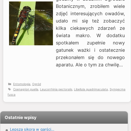
Botanicznym, zrobiłem wiele
zdjęć interesujących owadów,
udało mi się też zobaczyć
kilka ciekawych zdarzeń ze
świata makro. W dodatku
spotkałem zupełnie nowy
gatunek ważki i ostatecznie
przekonałem się do nowego
aparatu. Ale o tym za chwilę…
Kategorie
Entomologia
,
Ogród
Tagi
Coenagrion puella
,
Leucorrhinia pectoralis
,
Libellula quadrimaculata
,
Sympecma
fusca
Ostatnie wpisy
Lepsza sikora w garści…