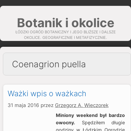
Przejdź
do
Botanik i okolice
treści
ŁÓDZKI OGRÓD BOTANICZNY I JEGO BLIŻSZE I DALSZE
OKOLICE. GEOGRAFICZNIE I METAFIZYCZNIE.
Coenagrion puella
Ważki wpis o ważkach
31 maja 2016
przez
Grzegorz A. Wieczorek
Miniony weekend był bardzo
owocny.
Spędziłem długie
godziny w Łódzkim Ogrodzie