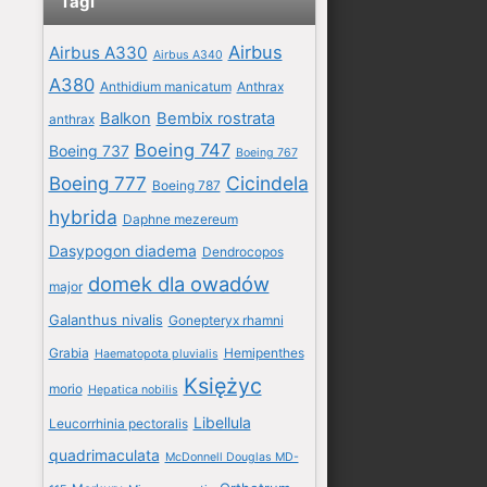
Tagi
Airbus
Airbus A330
Airbus A340
A380
Anthidium manicatum
Anthrax
Balkon
Bembix rostrata
anthrax
Boeing 747
Boeing 737
Boeing 767
Boeing 777
Cicindela
Boeing 787
hybrida
Daphne mezereum
Dasypogon diadema
Dendrocopos
domek dla owadów
major
Galanthus nivalis
Gonepteryx rhamni
Grabia
Hemipenthes
Haematopota pluvialis
Księżyc
morio
Hepatica nobilis
Libellula
Leucorrhinia pectoralis
quadrimaculata
McDonnell Douglas MD-