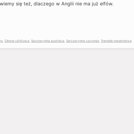
wiemy się też, dlaczego w Anglii nie ma już elfów.
ns
,
Ciboria rufofusca
,
Sarcoscypha austriaca
,
Sarcoscypha coccinea
,
Tremella mesenterica