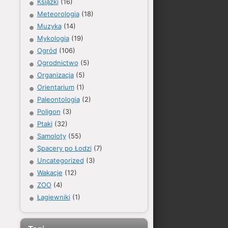
Książki
(16)
Meteorologia
(18)
Muzyka
(14)
Mykologia
(19)
Ogród
(106)
Ogrodnictwo
(5)
Organizacja
(5)
Orientarium
(1)
Paleontologia
(2)
Poligon
(3)
Ptaki
(32)
Samoloty
(55)
Spacery po Łodzi
(7)
Uncategorized
(3)
Wakacje
(12)
ZOO
(4)
Łagiewniki
(1)