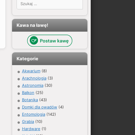
Szukaj:
Kawa na ławę!
Kategorie
Akwarium
(8)
Arachnologia
(3)
Astronomia
(30)
Balkon
(25)
Botanika
(43)
Domki dla owadów
(4)
Entomologia
(142)
Grabia
(10)
Hardware
(1)