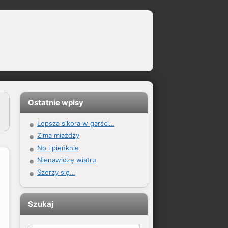
Ostatnie wpisy
Lepsza sikora w garści…
Zima miażdży
No i pieńknie
Nienawidzę wiatru
Szerzy się…
Szukaj