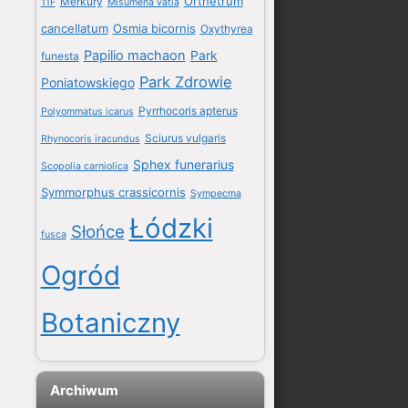
Orthetrum
Merkury
11F
Misumena vatia
cancellatum
Osmia bicornis
Oxythyrea
Papilio machaon
Park
funesta
Park Zdrowie
Poniatowskiego
Pyrrhocoris apterus
Polyommatus icarus
Sciurus vulgaris
Rhynocoris iracundus
Sphex funerarius
Scopolia carniolica
Symmorphus crassicornis
Sympecma
Łódzki
Słońce
fusca
Ogród
Botaniczny
Archiwum