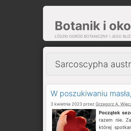
Przejdź
do
Botanik i oko
treści
ŁÓDZKI OGRÓD BOTANICZNY I JEGO BLIŻ
Sarcoscypha austr
W poszukiwaniu masła,
3 kwietnia 2023
przez
Grzegorz A. Wiec
Początek sez
razem nie. Z
której spotk