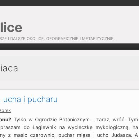
lice
SZE I DALSZE OKOLICE. GEOGRAFICZNIE I METAFIZYCZNIE.
iaca
 ucha i pucharu
zorek
onu?
Tylko w Ogrodzie Botanicznym… zaraz, wróć! Tym
apraszam do Łagiewnik na wycieczkę mykologiczną, na
amy z masło czarownic, puchar mięsa i ucho Judasza. A