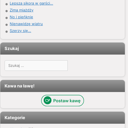
Lepsza sikora w garści…
Zima miażdży
No i pieńknie
Nienawidzę wiatru
Szerzy się…
Szukaj
Szukaj:
Kawa na ławę!
Kategorie