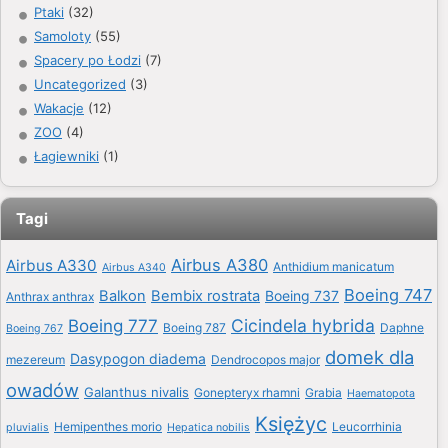
Ptaki
(32)
Samoloty
(55)
Spacery po Łodzi
(7)
Uncategorized
(3)
Wakacje
(12)
ZOO
(4)
Łagiewniki
(1)
Tagi
Airbus A380
Airbus A330
Anthidium manicatum
Airbus A340
Boeing 747
Balkon
Bembix rostrata
Boeing 737
Anthrax anthrax
Boeing 777
Cicindela hybrida
Boeing 787
Daphne
Boeing 767
domek dla
Dasypogon diadema
mezereum
Dendrocopos major
owadów
Galanthus nivalis
Gonepteryx rhamni
Grabia
Haematopota
Księżyc
Hemipenthes morio
Leucorrhinia
pluvialis
Hepatica nobilis