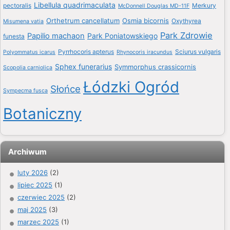
Libellula quadrimaculata
pectoralis
Merkury
McDonnell Douglas MD-11F
Orthetrum cancellatum
Osmia bicornis
Oxythyrea
Misumena vatia
Park Zdrowie
Papilio machaon
Park Poniatowskiego
funesta
Pyrrhocoris apterus
Sciurus vulgaris
Polyommatus icarus
Rhynocoris iracundus
Sphex funerarius
Symmorphus crassicornis
Scopolia carniolica
Łódzki Ogród
Słońce
Sympecma fusca
Botaniczny
Archiwum
luty 2026
(2)
lipiec 2025
(1)
czerwiec 2025
(2)
maj 2025
(3)
marzec 2025
(1)