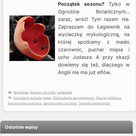
Początek sezonu?
Tylko w
Ogrodzie Botanicznym…
zaraz, wróć! Tym razem nie.
Zapraszam do Łagiewnik na
wycieczkę mykologiczną, na
której spotkamy z masło
czarownic, puchar mięsa i
ucho Judasza. A przy okazji
dowiemy się też, dlaczego w
Anglii nie ma już elfów.
Kategorie
Mykologia
,
Spacery po Łodzi
,
Łagiewniki
Tagi
Auricularia auricula-judae
,
Chlorociboria aeruginascens
,
Ciboria rufofusca
,
Sarcoscypha austriaca
,
Sarcoscypha coccinea
,
Tremella mesenterica
Ostatnie wpisy