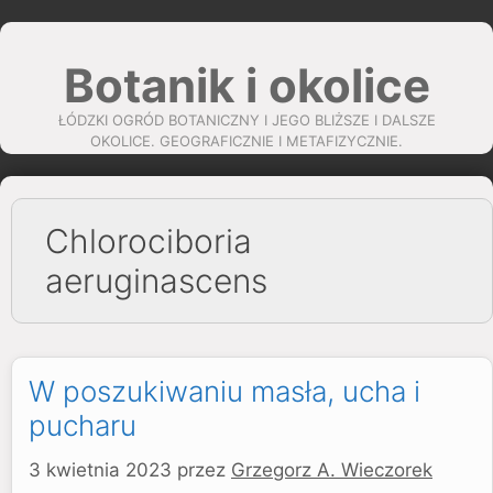
Przejdź
do
Botanik i okolice
treści
ŁÓDZKI OGRÓD BOTANICZNY I JEGO BLIŻSZE I DALSZE
OKOLICE. GEOGRAFICZNIE I METAFIZYCZNIE.
Chlorociboria
aeruginascens
W poszukiwaniu masła, ucha i
pucharu
3 kwietnia 2023
przez
Grzegorz A. Wieczorek