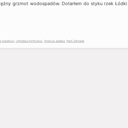
otężny grzmot wodospadów. Dotarłem do styku rzek Łódki
x maximus
,
Lithobius forficatus
,
Oniscus asellus
,
Park Zdrowie