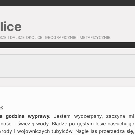
lice
SZE I DALSZE OKOLICE. GEOGRAFICZNIE I METAFIZYCZNIE.
ek
ia godzina wyprawy.
Jestem wyczerpany, zaczyna mi
ości i świeżej wody. Błądzę po gęstym lesie nasłuchując
rody i wojowniczych tubylców. Nagle las przerzedza się,