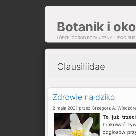
Przejdź
do
Botanik i oko
treści
ŁÓDZKI OGRÓD BOTANICZNY I JEGO BLIŻ
Clausiliidae
Zdrowie na dziko
2 maja 2021
przez
Grzegorz A. Wieczor
To już trzec
brakować żywn
odgłosów przy