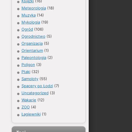
Książki
(16)
Meteorologia
(18)
Muzyka
(14)
Mykologia
(19)
Ogród
(106)
Ogrodnictwo
(5)
Organizacja
(5)
Orientarium
(1)
Paleontologia
(2)
Poligon
(3)
Ptaki
(32)
Samoloty
(55)
Spacery po Łodzi
(7)
Uncategorized
(3)
Wakacje
(12)
ZOO
(4)
Łagiewniki
(1)