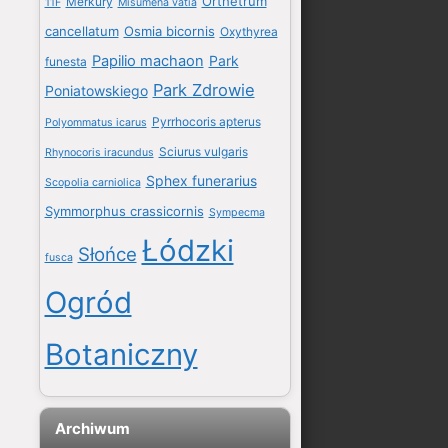
Orthetrum
Merkury
11F
Misumena vatia
cancellatum
Osmia bicornis
Oxythyrea
Papilio machaon
Park
funesta
Park Zdrowie
Poniatowskiego
Pyrrhocoris apterus
Polyommatus icarus
Sciurus vulgaris
Rhynocoris iracundus
Sphex funerarius
Scopolia carniolica
Symmorphus crassicornis
Sympecma
Łódzki
Słońce
fusca
Ogród
Botaniczny
Archiwum