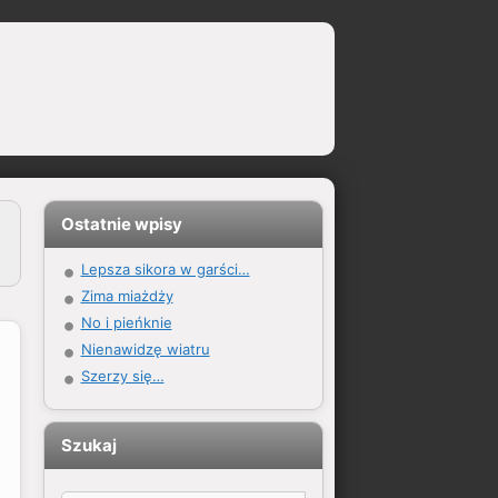
Ostatnie wpisy
Lepsza sikora w garści…
Zima miażdży
No i pieńknie
Nienawidzę wiatru
Szerzy się…
Szukaj