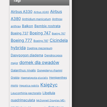
Tagi
Airbus
Airbus A330
Airbus A340
A380
Anthidium manicatum
Anthrax
Balkon
Bembix rostrata
anthrax
Boeing 747
Boeing 737
Boeing 767
Boeing 777
Cicindela
Boeing 787
hybrida
Daphne mezereum
Dasypogon diadema
Dendrocopos
domek dla owadów
major
Galanthus nivalis
Gonepteryx rhamni
Grabia
Hemipenthes
Haematopota pluvialis
Księżyc
morio
Hepatica nobilis
Libellula
Leucorrhinia pectoralis
quadrimaculata
McDonnell Douglas MD-