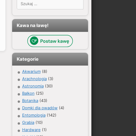
Szukaj:
Kawa na ławę!
Kategorie
Akwarium
(8)
Arachnologia
(3)
Astronomia
(30)
Balkon
(25)
Botanika
(43)
Domki dla owadów
(4)
Entomologia
(142)
Grabia
(10)
Hardware
(1)