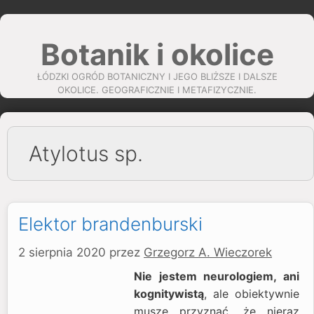
Przejdź
do
Botanik i okolice
treści
ŁÓDZKI OGRÓD BOTANICZNY I JEGO BLIŻSZE I DALSZE
OKOLICE. GEOGRAFICZNIE I METAFIZYCZNIE.
Atylotus sp.
Elektor brandenburski
2 sierpnia 2020
przez
Grzegorz A. Wieczorek
Nie jestem neurologiem, ani
kognitywistą
, ale obiektywnie
muszę przyznać, że nieraz