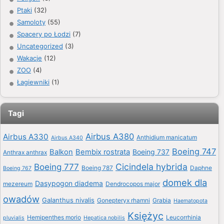
Ptaki
(32)
Samoloty
(55)
Spacery po Łodzi
(7)
Uncategorized
(3)
Wakacje
(12)
ZOO
(4)
Łagiewniki
(1)
Tagi
Airbus A380
Airbus A330
Anthidium manicatum
Airbus A340
Boeing 747
Balkon
Bembix rostrata
Boeing 737
Anthrax anthrax
Boeing 777
Cicindela hybrida
Boeing 787
Daphne
Boeing 767
domek dla
Dasypogon diadema
mezereum
Dendrocopos major
owadów
Galanthus nivalis
Gonepteryx rhamni
Grabia
Haematopota
Księżyc
Hemipenthes morio
Leucorrhinia
pluvialis
Hepatica nobilis