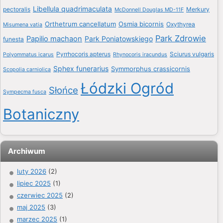
Libellula quadrimaculata
pectoralis
Merkury
McDonnell Douglas MD-11F
Orthetrum cancellatum
Osmia bicornis
Oxythyrea
Misumena vatia
Park Zdrowie
Papilio machaon
Park Poniatowskiego
funesta
Pyrrhocoris apterus
Sciurus vulgaris
Polyommatus icarus
Rhynocoris iracundus
Sphex funerarius
Symmorphus crassicornis
Scopolia carniolica
Łódzki Ogród
Słońce
Sympecma fusca
Botaniczny
Archiwum
luty 2026
(2)
lipiec 2025
(1)
czerwiec 2025
(2)
maj 2025
(3)
marzec 2025
(1)