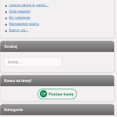
Lepsza sikora w garści…
Zima miażdży
No i pieńknie
Nienawidzę wiatru
Szerzy się…
Szukaj
Szukaj:
Kawa na ławę!
Kategorie