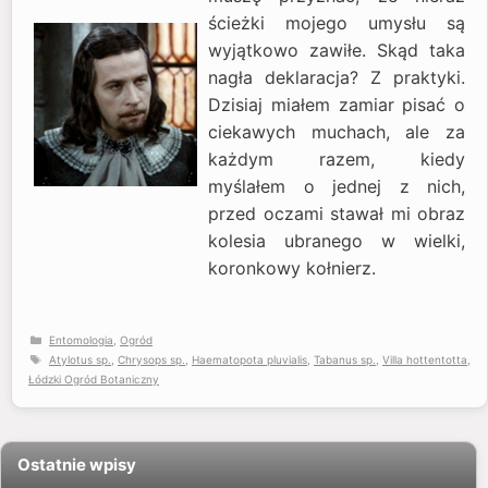
ścieżki mojego umysłu są
wyjątkowo zawiłe. Skąd taka
nagła deklaracja? Z praktyki.
Dzisiaj miałem zamiar pisać o
ciekawych muchach, ale za
każdym razem, kiedy
myślałem o jednej z nich,
przed oczami stawał mi obraz
kolesia ubranego w wielki,
koronkowy kołnierz.
Kategorie
Entomologia
,
Ogród
Tagi
Atylotus sp.
,
Chrysops sp.
,
Haematopota pluvialis
,
Tabanus sp.
,
Villa hottentotta
,
Łódzki Ogród Botaniczny
Ostatnie wpisy