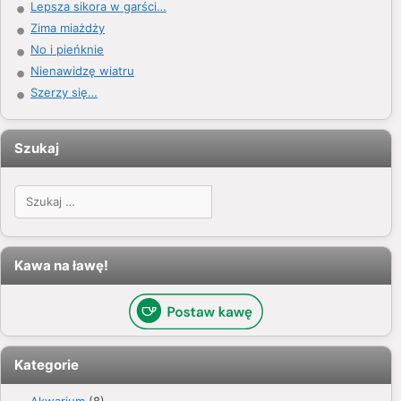
Lepsza sikora w garści…
Zima miażdży
No i pieńknie
Nienawidzę wiatru
Szerzy się…
Szukaj
Szukaj:
Kawa na ławę!
Kategorie
Akwarium
(8)