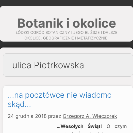
Przejdź
do
Botanik i okolice
treści
ŁÓDZKI OGRÓD BOTANICZNY I JEGO BLIŻSZE I DALSZE
OKOLICE. GEOGRAFICZNIE I METAFIZYCZNIE.
ulica Piotrkowska
…na pocztówce nie wiadomo
skąd…
24 grudnia 2018
przez
Grzegorz A. Wieczorek
…Wesołych Świąt!
O czym