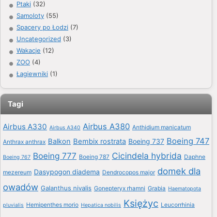
Ptaki
(32)
Samoloty
(55)
Spacery po Łodzi
(7)
Uncategorized
(3)
Wakacje
(12)
ZOO
(4)
Łagiewniki
(1)
Tagi
Airbus A380
Airbus A330
Anthidium manicatum
Airbus A340
Boeing 747
Balkon
Bembix rostrata
Boeing 737
Anthrax anthrax
Boeing 777
Cicindela hybrida
Boeing 787
Daphne
Boeing 767
domek dla
Dasypogon diadema
mezereum
Dendrocopos major
owadów
Galanthus nivalis
Gonepteryx rhamni
Grabia
Haematopota
Księżyc
Hemipenthes morio
Leucorrhinia
pluvialis
Hepatica nobilis