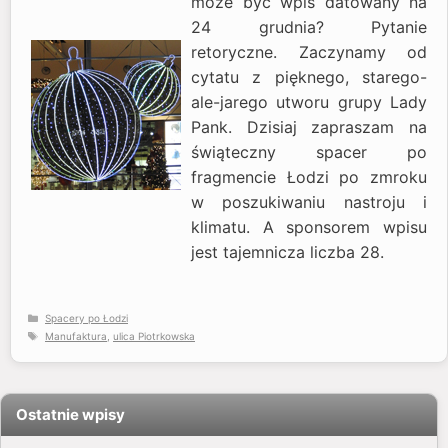
może być wpis datowany na
24 grudnia? Pytanie
retoryczne. Zaczynamy od
cytatu z pięknego, starego-
ale-jarego utworu grupy Lady
Pank. Dzisiaj zapraszam na
świąteczny spacer po
fragmencie Łodzi po zmroku
w poszukiwaniu nastroju i
klimatu. A sponsorem wpisu
jest tajemnicza liczba 28.
Kategorie
Spacery po Łodzi
Tagi
Manufaktura
,
ulica Piotrkowska
Ostatnie wpisy