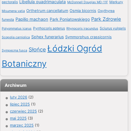
Libellula quadrimaculata
pectoralis
Merkury
McDonnell Douglas MD-11F
Orthetrum cancellatum
Osmia bicornis
Oxythyrea
Misumena vatia
Park Zdrowie
Papilio machaon
Park Poniatowskiego
funesta
Pyrrhocoris apterus
Sciurus vulgaris
Polyommatus icarus
Rhynocoris iracundus
Sphex funerarius
Symmorphus crassicornis
Scopolia carniolica
Łódzki Ogród
Słońce
Sympecma fusca
Botaniczny
Archiwum
luty 2026
(2)
lipiec 2025
(1)
czerwiec 2025
(2)
maj 2025
(3)
marzec 2025
(1)