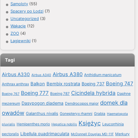
Samoloty
(55)
Spacery po Łodzi
(7)
Uncategorized
(3)
Wakacje
(12)
ZOO
(4)
Łagiewniki
(1)
Tagi
Airbus A380
Airbus A330
Anthidium manicatum
Airbus A340
Boeing 747
Balkon
Bembix rostrata
Boeing 737
Anthrax anthrax
Boeing 777
Cicindela hybrida
Boeing 787
Daphne
Boeing 767
domek dla
Dasypogon diadema
mezereum
Dendrocopos major
owadów
Galanthus nivalis
Gonepteryx rhamni
Grabia
Haematopota
Księżyc
Hemipenthes morio
Leucorrhinia
pluvialis
Hepatica nobilis
Libellula quadrimaculata
pectoralis
Merkury
McDonnell Douglas MD-11F