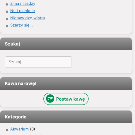
Zima miażdży
No i pieńknie
Nienawidzę wiatru
Szerzy się…
Szukaj
Szukaj:
Kawa na ławę!
Kategorie
Akwarium
(8)