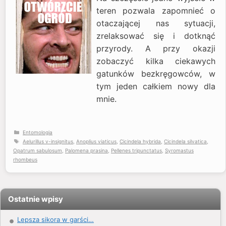
teren pozwala zapomnieć o
otaczającej nas sytuacji,
zrelaksować się i dotknąć
przyrody. A przy okazji
zobaczyć kilka ciekawych
gatunków bezkręgowców, w
tym jeden całkiem nowy dla
mnie.
Kategorie
Entomologia
Tagi
Aelurillus v-insignitus
,
Anoplius viaticus
,
Cicindela hybrida
,
Cicindela silvatica
,
Opatrum sabulosum
,
Palomena prasina
,
Pellenes tripunctatus
,
Syromastus
rhombeus
Ostatnie wpisy
Lepsza sikora w garści…