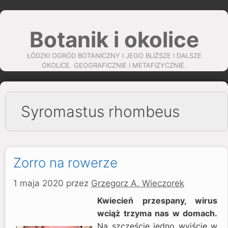
Przejdź
do
Botanik i okolice
treści
ŁÓDZKI OGRÓD BOTANICZNY I JEGO BLIŻSZE I DALSZE
OKOLICE. GEOGRAFICZNIE I METAFIZYCZNIE.
Syromastus rhombeus
Zorro na rowerze
1 maja 2020
przez
Grzegorz A. Wieczorek
Kwiecień przespany, wirus
wciąż trzyma nas w domach.
Na szczęście jedno wyjście w