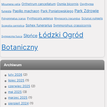
Orthetrum cancellatum
Osmia bicornis
Oxythyrea
Misumena vatia
Park Zdrowie
Papilio machaon
Park Poniatowskiego
funesta
Pyrrhocoris apterus
Sciurus vulgaris
Polyommatus icarus
Rhynocoris iracundus
Sphex funerarius
Symmorphus crassicornis
Scopolia carniolica
Łódzki Ogród
Słońce
Sympecma fusca
Botaniczny
Archiwum
luty 2026
(2)
lipiec 2025
(1)
czerwiec 2025
(2)
maj 2025
(3)
marzec 2025
(1)
sierpień 2024
(1)