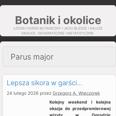
Przejdź
do
Botanik i okolice
treści
ŁÓDZKI OGRÓD BOTANICZNY I JEGO BLIŻSZE I DALSZE
OKOLICE. GEOGRAFICZNIE I METAFIZYCZNIE.
Parus major
Lepsza sikora w garści…
24 lutego 2026
przez
Grzegorz A. Wieczorek
Kolejny weekend i kolejna
okazja do przedpremierowej
wizyty w Ogrodzie