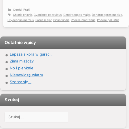
Kategorie
Ogród
,
Ptaki
Tagi
Chloris chloris
,
Cyanistes caeruleus
,
Dendrocopos major
,
Dendrocoptes medius
,
Dryocopus martius
,
Parus major
,
Picus viridis
,
Poecile montanus
,
Poecile palustris
Ostatnie wpisy
Lepsza sikora w garści…
Zima miażdży
No i pieńknie
Nienawidzę wiatru
Szerzy się…
Szukaj
Szukaj: