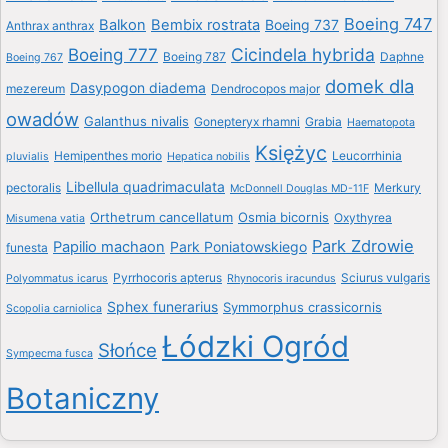
Boeing 747
Balkon
Bembix rostrata
Boeing 737
Anthrax anthrax
Boeing 777
Cicindela hybrida
Boeing 787
Daphne
Boeing 767
domek dla
Dasypogon diadema
mezereum
Dendrocopos major
owadów
Galanthus nivalis
Gonepteryx rhamni
Grabia
Haematopota
Księżyc
Hemipenthes morio
Leucorrhinia
pluvialis
Hepatica nobilis
Libellula quadrimaculata
pectoralis
Merkury
McDonnell Douglas MD-11F
Orthetrum cancellatum
Osmia bicornis
Oxythyrea
Misumena vatia
Park Zdrowie
Papilio machaon
Park Poniatowskiego
funesta
Pyrrhocoris apterus
Sciurus vulgaris
Polyommatus icarus
Rhynocoris iracundus
Sphex funerarius
Symmorphus crassicornis
Scopolia carniolica
Łódzki Ogród
Słońce
Sympecma fusca
Botaniczny