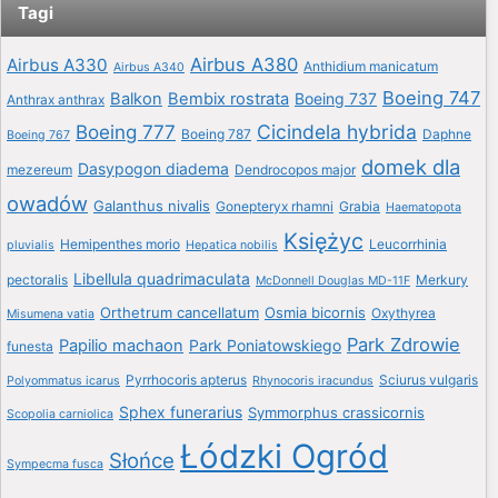
Tagi
Airbus A380
Airbus A330
Anthidium manicatum
Airbus A340
Boeing 747
Balkon
Bembix rostrata
Boeing 737
Anthrax anthrax
Boeing 777
Cicindela hybrida
Boeing 787
Daphne
Boeing 767
domek dla
Dasypogon diadema
mezereum
Dendrocopos major
owadów
Galanthus nivalis
Gonepteryx rhamni
Grabia
Haematopota
Księżyc
Hemipenthes morio
Leucorrhinia
pluvialis
Hepatica nobilis
Libellula quadrimaculata
pectoralis
Merkury
McDonnell Douglas MD-11F
Orthetrum cancellatum
Osmia bicornis
Oxythyrea
Misumena vatia
Park Zdrowie
Papilio machaon
Park Poniatowskiego
funesta
Pyrrhocoris apterus
Sciurus vulgaris
Polyommatus icarus
Rhynocoris iracundus
Sphex funerarius
Symmorphus crassicornis
Scopolia carniolica
Łódzki Ogród
Słońce
Sympecma fusca