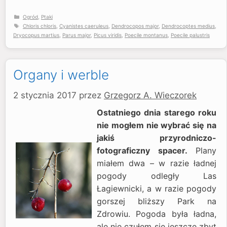
Kategorie
Ogród
,
Ptaki
Tagi
Chloris chloris
,
Cyanistes caeruleus
,
Dendrocopos major
,
Dendrocoptes medius
,
Dryocopus martius
,
Parus major
,
Picus viridis
,
Poecile montanus
,
Poecile palustris
Organy i werble
2 stycznia 2017
przez
Grzegorz A. Wieczorek
Ostatniego dnia starego roku
nie mogłem nie wybrać się na
jakiś przyrodniczo-
fotograficzny spacer.
Plany
miałem dwa – w razie ładnej
pogody odległy Las
Łagiewnicki, a w razie pogody
gorszej bliższy Park na
Zdrowiu. Pogoda była ładna,
ale nie czułem się jeszcze zbyt