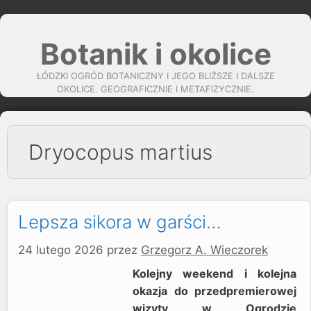
Przejdź
do
Botanik i okolice
treści
ŁÓDZKI OGRÓD BOTANICZNY I JEGO BLIŻSZE I DALSZE
OKOLICE. GEOGRAFICZNIE I METAFIZYCZNIE.
Dryocopus martius
Lepsza sikora w garści…
24 lutego 2026
przez
Grzegorz A. Wieczorek
Kolejny weekend i kolejna
okazja do przedpremierowej
wizyty w Ogrodzie