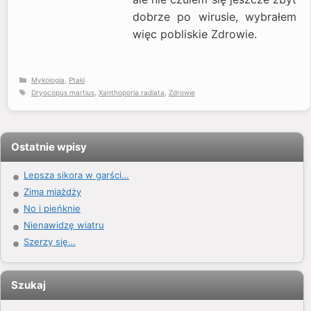
dobrze po wirusie, wybrałem
więc pobliskie Zdrowie.
Kategorie
Mykologia
,
Ptaki
Tagi
Dryocopus martius
,
Xanthoporia radiata
,
Zdrowie
Ostatnie wpisy
Lepsza sikora w garści…
Zima miażdży
No i pieńknie
Nienawidzę wiatru
Szerzy się…
Szukaj