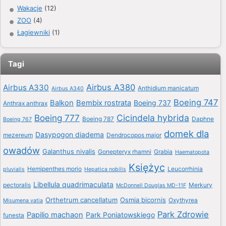
Wakacje
(12)
ZOO
(4)
Łagiewniki
(1)
Tagi
Airbus A380
Airbus A330
Anthidium manicatum
Airbus A340
Boeing 747
Balkon
Bembix rostrata
Boeing 737
Anthrax anthrax
Boeing 777
Cicindela hybrida
Boeing 787
Daphne
Boeing 767
domek dla
Dasypogon diadema
mezereum
Dendrocopos major
owadów
Galanthus nivalis
Gonepteryx rhamni
Grabia
Haematopota
Księżyc
Hemipenthes morio
Leucorrhinia
pluvialis
Hepatica nobilis
Libellula quadrimaculata
pectoralis
Merkury
McDonnell Douglas MD-11F
Orthetrum cancellatum
Osmia bicornis
Oxythyrea
Misumena vatia
Park Zdrowie
Papilio machaon
Park Poniatowskiego
funesta