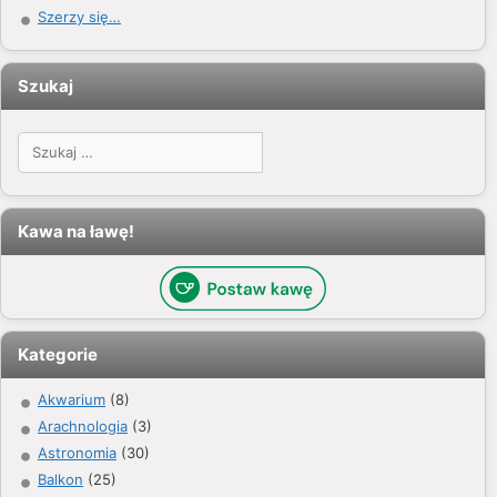
Szerzy się…
Szukaj
Szukaj:
Kawa na ławę!
Kategorie
Akwarium
(8)
Arachnologia
(3)
Astronomia
(30)
Balkon
(25)