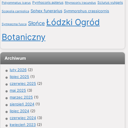
Pyrrhocoris apterus
Sciurus vulgaris
Polyommatus icarus
Rhynocoris iracundus
Sphex funerarius
Symmorphus crassicornis
Scopolia carniolica
Łódzki Ogród
Słońce
Sympecma fusca
Botaniczny
Archiwum
luty 2026
(2)
lipiec 2025
(1)
czerwiec 2025
(2)
maj 2025
(3)
marzec 2025
(1)
sierpień 2024
(1)
lipiec 2024
(2)
czerwiec 2024
(3)
kwiecień 2023
(2)