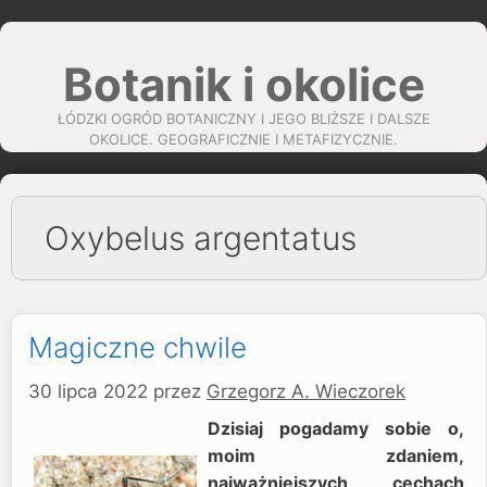
Przejdź
do
Botanik i okolice
treści
ŁÓDZKI OGRÓD BOTANICZNY I JEGO BLIŻSZE I DALSZE
OKOLICE. GEOGRAFICZNIE I METAFIZYCZNIE.
Oxybelus argentatus
Magiczne chwile
30 lipca 2022
przez
Grzegorz A. Wieczorek
Dzisiaj pogadamy sobie o,
moim zdaniem,
najważniejszych cechach