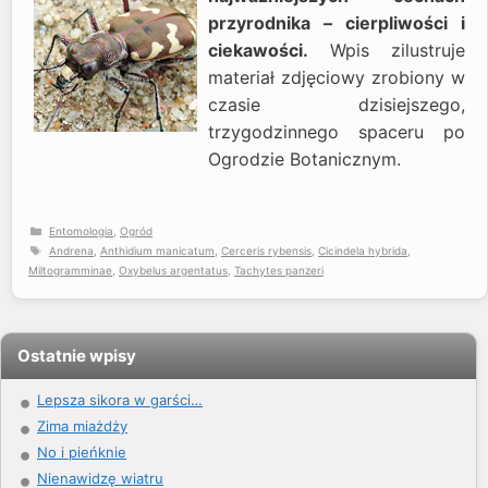
przyrodnika – cierpliwości i
ciekawości.
Wpis zilustruje
materiał zdjęciowy zrobiony w
czasie dzisiejszego,
trzygodzinnego spaceru po
Ogrodzie Botanicznym.
Kategorie
Entomologia
,
Ogród
Tagi
Andrena
,
Anthidium manicatum
,
Cerceris rybensis
,
Cicindela hybrida
,
Miltogramminae
,
Oxybelus argentatus
,
Tachytes panzeri
Ostatnie wpisy
Lepsza sikora w garści…
Zima miażdży
No i pieńknie
Nienawidzę wiatru