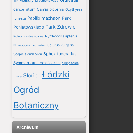
Orthetrum
Merkury
11F
Misumena vatia
cancellatum
Osmia bicornis
Oxythyrea
Papilio machaon
Park
funesta
Park Zdrowie
Poniatowskiego
Pyrrhocoris apterus
Polyommatus icarus
Sciurus vulgaris
Rhynocoris iracundus
Sphex funerarius
Scopolia carniolica
Symmorphus crassicornis
Sympecma
Łódzki
Słońce
fusca
Ogród
Botaniczny
Archiwum