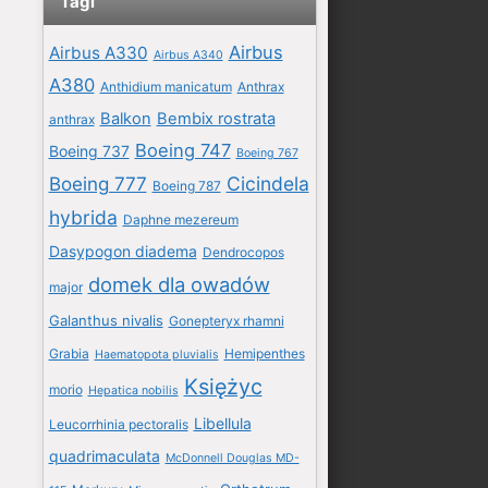
Tagi
Airbus
Airbus A330
Airbus A340
A380
Anthidium manicatum
Anthrax
Balkon
Bembix rostrata
anthrax
Boeing 747
Boeing 737
Boeing 767
Boeing 777
Cicindela
Boeing 787
hybrida
Daphne mezereum
Dasypogon diadema
Dendrocopos
domek dla owadów
major
Galanthus nivalis
Gonepteryx rhamni
Grabia
Hemipenthes
Haematopota pluvialis
Księżyc
morio
Hepatica nobilis
Libellula
Leucorrhinia pectoralis
quadrimaculata
McDonnell Douglas MD-