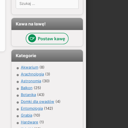
Szukaj:
Kawa na ławę!
Kategorie
Akwarium
(8)
Arachnologia
(3)
Astronomia
(30)
Balkon
(25)
Botanika
(43)
Domki dla owadów
(4)
Entomologia
(142)
Grabia
(10)
Hardware
(1)