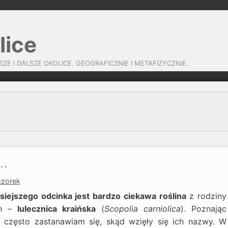
lice
SZE I DALSZE OKOLICE. GEOGRAFICZNIE I METAFIZYCZNIE.
a…
czorek
siejszego odcinka jest bardzo ciekawa roślina
z rodziny
ch –
lulecznica kraińska
(
Scopolia carniolica
). Poznając
 często zastanawiam się, skąd wzięły się ich nazwy. W