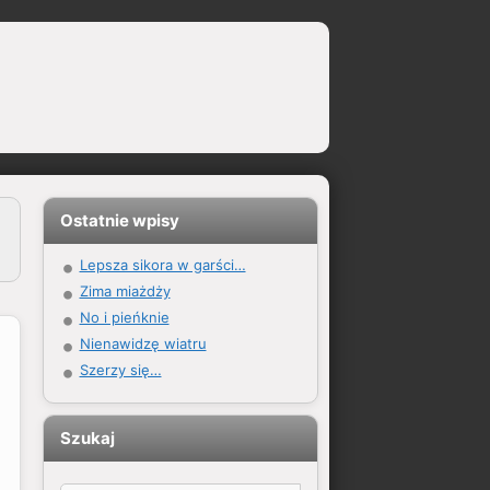
Ostatnie wpisy
Lepsza sikora w garści…
Zima miażdży
No i pieńknie
Nienawidzę wiatru
Szerzy się…
Szukaj