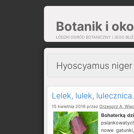
Przejdź
do
Botanik i oko
treści
ŁÓDZKI OGRÓD BOTANICZNY I JEGO BLIŻ
Hyoscyamus niger
Lelek, lulek, lulecznic
15 kwietnia 2016
przez
Grzegorz A. Wie
Bohaterką dzi
psiankowaty
nowe gatunki,