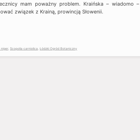
lecznicy mam poważny problem. Kraińska – wiadomo –
ować związek z Krainą, prowincją Słowenii.
niger
,
Scopolia carniolica
,
Łódzki Ogród Botaniczny