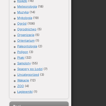
Książki
(16)
Meteorologia
(18)
Muzyka
(14)
Mykologia
(19)
Ogród
(106)
Ogrodnictwo
(5)
Organizacja
(5)
Orientarium
(1)
Paleontologia
(2)
Poligon
(3)
Ptaki
(32)
Samoloty
(55)
Spacery po Łodzi
(7)
Uncategorized
(3)
Wakacje
(12)
ZOO
(4)
Łagiewniki
(1)