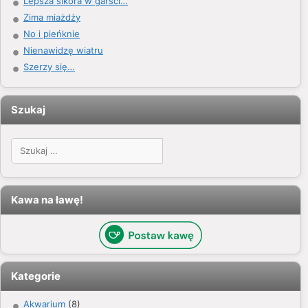
Lepsza sikora w garści…
Zima miażdży
No i pieńknie
Nienawidzę wiatru
Szerzy się…
Szukaj
Szukaj:
Kawa na ławę!
Kategorie
Akwarium
(8)