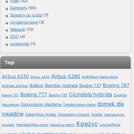
Ptaki
(32)
Samoloty
(55)
Spacery po Łodzi
(7)
Uncategorized
(3)
Wakacje
(12)
ZOO
(4)
Łagiewniki
(1)
Tagi
Airbus A380
Airbus A330
Anthidium manicatum
Airbus A340
Boeing 747
Balkon
Bembix rostrata
Boeing 737
Anthrax anthrax
Boeing 777
Cicindela hybrida
Boeing 787
Daphne
Boeing 767
domek dla
Dasypogon diadema
mezereum
Dendrocopos major
owadów
Galanthus nivalis
Gonepteryx rhamni
Grabia
Haematopota
Księżyc
Hemipenthes morio
Leucorrhinia
pluvialis
Hepatica nobilis
Libellula quadrimaculata