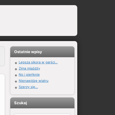
Ostatnie wpisy
Lepsza sikora w garści…
Zima miażdży
No i pieńknie
Nienawidzę wiatru
Szerzy się…
Szukaj