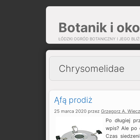
Przejdź
do
Botanik i oko
treści
ŁÓDZKI OGRÓD BOTANICZNY I JEGO BLIŻ
Chrysomelidae
Ąfą prodiż
25 marca 2020
przez
Grzegorz A. Wiec
Po długiej p
wpis? Ale po c
Czas siedzen