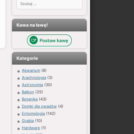
Szukaj:
Kawa na ławę!
Kategorie
Akwarium
(8)
Arachnologia
(3)
Astronomia
(30)
Balkon
(25)
Botanika
(43)
Domki dla owadów
(4)
Entomologia
(142)
Grabia
(10)
Hardware
(1)