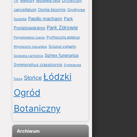
Orthetrum
Merkury
11F
Misumena vatia
cancellatum
Osmia bicornis
Oxythyrea
Papilio machaon
Park
funesta
Park Zdrowie
Poniatowskiego
Pyrrhocoris apterus
Polyommatus icarus
Sciurus vulgaris
Rhynocoris iracundus
Sphex funerarius
Scopolia carniolica
Symmorphus crassicornis
Sympecma
Łódzki
Słońce
fusca
Ogród
Botaniczny
Archiwum