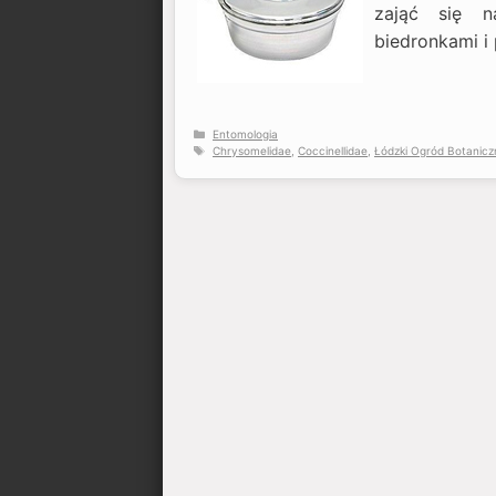
zająć się n
biedronkami i 
Kategorie
Entomologia
Tagi
Chrysomelidae
,
Coccinellidae
,
Łódzki Ogród Botanicz