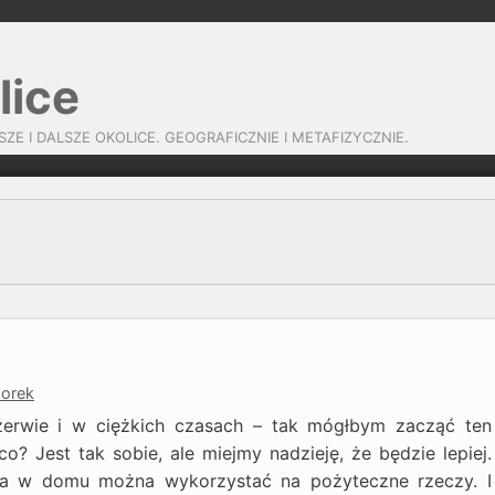
lice
SZE I DALSZE OKOLICE. GEOGRAFICZNIE I METAFIZYCZNIE.
zorek
rzerwie i w ciężkich czasach – tak mógłbym zacząć ten
o? Jest tak sobie, ale miejmy nadzieję, że będzie lepiej.
ia w domu można wykorzystać na pożyteczne rzeczy. I