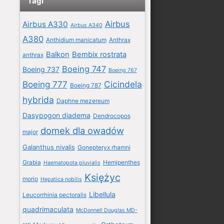
Tagi
Airbus
Airbus A330
Airbus A340
A380
Anthidium manicatum
Anthrax
Balkon
Bembix rostrata
anthrax
Boeing 747
Boeing 737
Boeing 767
Boeing 777
Cicindela
Boeing 787
hybrida
Daphne mezereum
Dasypogon diadema
Dendrocopos
domek dla owadów
major
Galanthus nivalis
Gonepteryx rhamni
Grabia
Hemipenthes
Haematopota pluvialis
Księżyc
morio
Hepatica nobilis
Libellula
Leucorrhinia pectoralis
quadrimaculata
McDonnell Douglas MD-