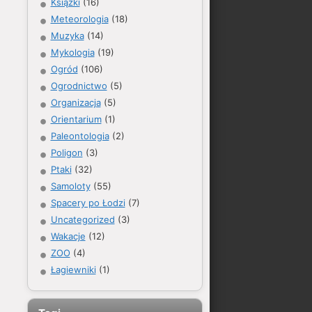
Książki
(16)
Meteorologia
(18)
Muzyka
(14)
Mykologia
(19)
Ogród
(106)
Ogrodnictwo
(5)
Organizacja
(5)
Orientarium
(1)
Paleontologia
(2)
Poligon
(3)
Ptaki
(32)
Samoloty
(55)
Spacery po Łodzi
(7)
Uncategorized
(3)
Wakacje
(12)
ZOO
(4)
Łagiewniki
(1)