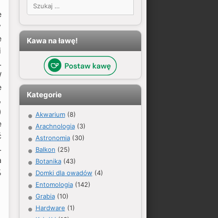
Szukaj:
e
y
e
Kawa na ławę!
i
.
W
ę
Kategorie
,
)
Akwarium
(8)
e
Arachnologia
(3)
ć
Astronomia
(30)
.
Balkon
(25)
a
Botanika
(43)
%
Domki dla owadów
(4)
Entomologia
(142)
Grabia
(10)
Hardware
(1)