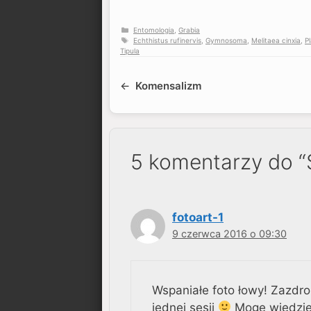
Kategorie
Entomologia
,
Grabia
Tagi
Echthistus rufinervis
,
Gymnosoma
,
Melitaea cinxia
,
P
Tipula
Komensalizm
5 komentarzy do “S
fotoart-1
9 czerwca 2016 o 09:30
Wspaniałe foto łowy! Zazdro
jednej sesji
Mogę wiedzieć