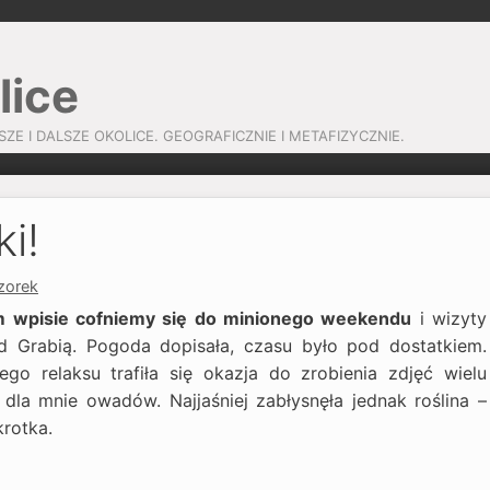
lice
SZE I DALSZE OKOLICE. GEOGRAFICZNIE I METAFIZYCZNIE.
i!
zorek
m wpisie cofniemy się do minionego weekendu
i wizyty
d Grabią. Pogoda dopisała, czasu było pod dostatkiem.
go relaksu trafiła się okazja do zrobienia zdjęć wielu
dla mnie owadów. Najjaśniej zabłysnęła jednak roślina –
krotka.