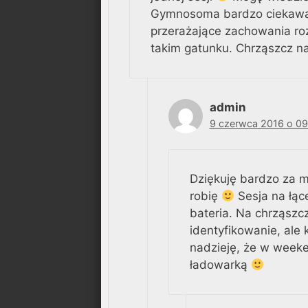
Gymnosoma bardzo ciekawa. 
przerażające zachowania roz
takim gatunku. Chrząszcz n
admin
9 czerwca 2016 o 09
Dziękuję bardzo za m
robię
Sesja na łące
bateria. Na chrząszc
identyfikowanie, ale
nadzieję, że w weeken
ładowarką