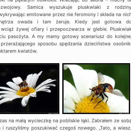
zwojowy. Samica wyszukuje pluskwiaki z rodzin
 wykrywając emitowane przez nie feromony i składa na nic
nętrza owada i tam żeruje. Kiedy jest gotowa d
 wciąż żywej ofiary i przepoczwarza w glebie. Pluskwia
ciu pasożyta. A my mamy gotowy scenariusz do kolejne
przerażającego sposobu spędzania dzieciństwa osobnik
nektarem kwiatów.
czas na małą wycieczkę na pobliskie łąki. Zabrałem ze sob
a i ruszyliśmy poszukiwać czegoś nowego. „Tato, a wiesz