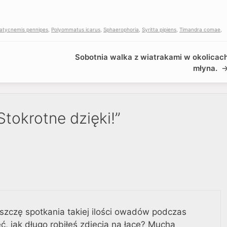
latycnemis pennipes
,
Polyommatus icarus
,
Sphaerophoria
,
Syritta pipiens
,
Timandra comae
,
Sobotnia walka z wiatrakami w okolicac
młyna.
tokrotne dzięki!”
szczę spotkania takiej ilości owadów podczas
, jak długo robiłeś zdjęcia na łące? Mucha