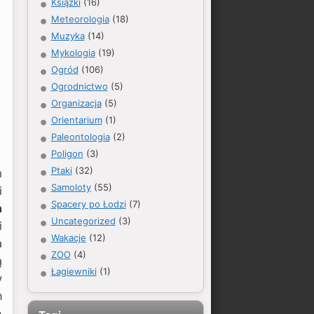
Książki
(16)
Meteorologia
(18)
Muzyka
(14)
Mykologia
(19)
Ogród
(106)
Ogrodnictwo
(5)
Organizacja
(5)
Orientarium
(1)
Paleontologia
(2)
Poligon
(3)
Ptaki
(32)
m
Samoloty
(55)
i
Spacery po Łodzi
(7)
h
Uncategorized
(3)
i
Wakacje
(12)
a
ZOO
(4)
ą
Łagiewniki
(1)
w
h
e