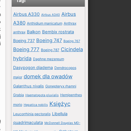
Tagi
y
Airbus
Airbus A330
h
Airbus A340
o
A380
Anthidium manicatum
Anthrax
k
Balkon
Bembix rostrata
anthrax
j
Boeing 747
Boeing 737
Boeing 767
i
Boeing 777
Cicindela
Boeing 787
hybrida
Daphne mezereum
Dasypogon diadema
Dendrocopos
domek dla owadów
major
Galanthus nivalis
Gonepteryx rhamni
Grabia
Hemipenthes
Haematopota pluvialis
Księżyc
morio
Hepatica nobilis
Libellula
Leucorrhinia pectoralis
ą
quadrimaculata
McDonnell Douglas MD-
,