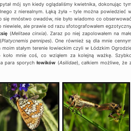
apytał mój syn kiedy oglądaliśmy kwietnika, dokonując ty
lnego z nierealnym. Łąką żyła – tyle można powiedzieć 
iło się mnóstwo owadów, nie było wiadomo co obserwowa
ło niewiele, ale prawie od razu sfotografowałem egzotyczn
księ
(
Melitaea cinxia
). Zaraz po niej zapolowałem na mał
(
Platycnemis pennipes
). One również są dla mnie cenny
a moim stałym terenie łowieckim czyli w Łódzkim Ogrodzi
ło koło mnie coś, co wziąłem za kolejną ważkę. Szybk
ąca para sporych
łowików
(
Asilidae
), całkiem możliwe, że 