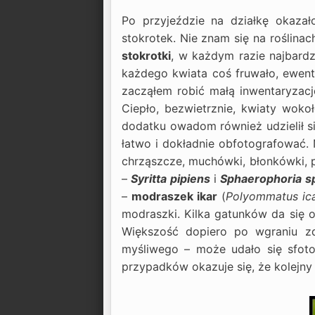
Po przyjeździe na działkę okazał
stokrotek. Nie znam się na roślina
stokrotki
, w każdym razie najbardz
każdego kwiata coś fruwało, ewentu
zacząłem robić małą inwentaryzację.
Ciepło, bezwietrznie, kwiaty wok
dodatku owadom również udzielił się
łatwo i dokładnie obfotografować.
chrząszcze, muchówki, błonkówki, p
–
Syritta pipiens
i
Sphaerophoria s
–
modraszek ikar
(
Polyommatus ic
modraszki. Kilka gatunków da się 
Większość dopiero po wgraniu z
myśliwego – może udało się sfoto
przypadków okazuje się, że kolejny