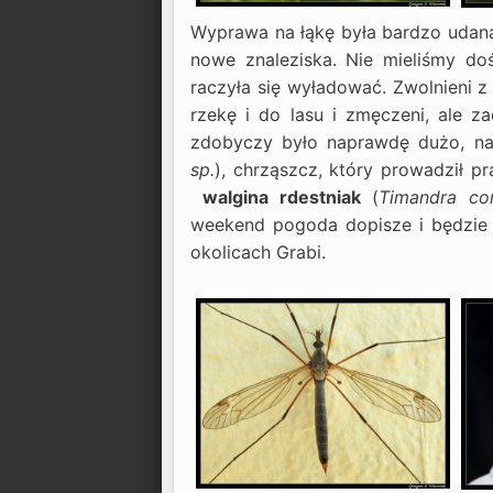
Wyprawa na łąkę była bardzo udana.
nowe znaleziska. Nie mieliśmy doś
raczyła się wyładować. Zwolnieni 
rzekę i do lasu i zmęczeni, ale 
zdobyczy było naprawdę dużo, na 
sp.
), chrząszcz, który prowadził p
walgina rdestniak
(
Timandra c
weekend pogoda dopisze i będzie
okolicach Grabi.