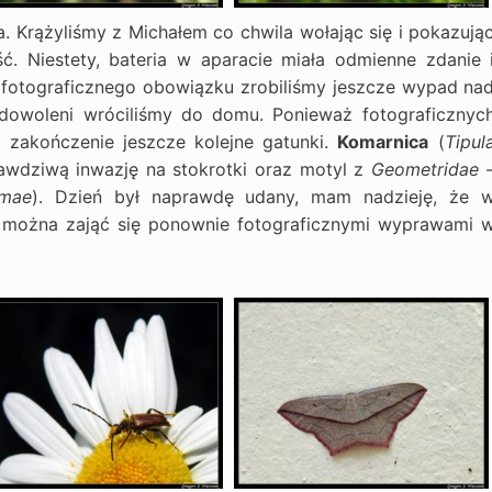
 Krążyliśmy z Michałem co chwila wołając się i pokazują
ć. Niestety, bateria w aparacie miała odmienne zdanie 
z fotograficznego obowiązku zrobiliśmy jeszcze wypad na
zadowoleni wróciliśmy do domu. Ponieważ fotograficznyc
zakończenie jeszcze kolejne gatunki.
Komarnica
(
Tipul
rawdziwą inwazję na stokrotki oraz motyl z
Geometridae 
omae
). Dzień był naprawdę udany, mam nadzieję, że 
 można zająć się ponownie fotograficznymi wyprawami 