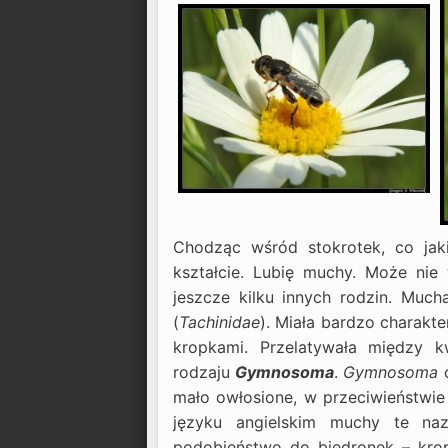
Chodząc wśród stokrotek, co ja
kształcie. Lubię muchy. Może nie 
jeszcze kilku innych rodzin. Muc
(
Tachinidae
). Miała bardzo charakt
kropkami. Przelatywała między k
rodzaju
Gymnosoma
.
Gymnosoma
o
mało owłosione, w przeciwieństwie
języku angielskim muchy te na
podobieństwo do biedronek – kro