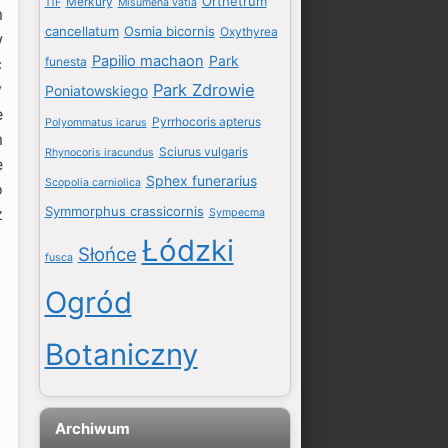
Orthetrum
Merkury
11F
Misumena vatia
m
cancellatum
Osmia bicornis
Oxythyrea
w
Papilio machaon
Park
funesta
ć
y
Park Zdrowie
Poniatowskiego
e
Pyrrhocoris apterus
Polyommatus icarus
m
Sciurus vulgaris
Rhynocoris iracundus
e
Sphex funerarius
Scopolia carniolica
o
Symmorphus crassicornis
z
Sympecma
Łódzki
Słońce
fusca
Ogród
Botaniczny
Archiwum