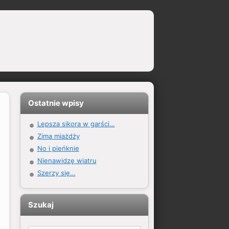
Ostatnie wpisy
Lepsza sikora w garści…
Zima miażdży
No i pieńknie
Nienawidzę wiatru
Szerzy się…
Szukaj