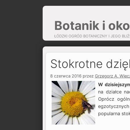
Przejdź
do
Botanik i oko
treści
ŁÓDZKI OGRÓD BOTANICZNY I JEGO BLIŻ
Stokrotne dzięk
8 czerwca 2016
przez
Grzegorz A. Wiec
W dzisiejszy
na działce na
Oprócz ogólne
egzotycznych 
popularna sto