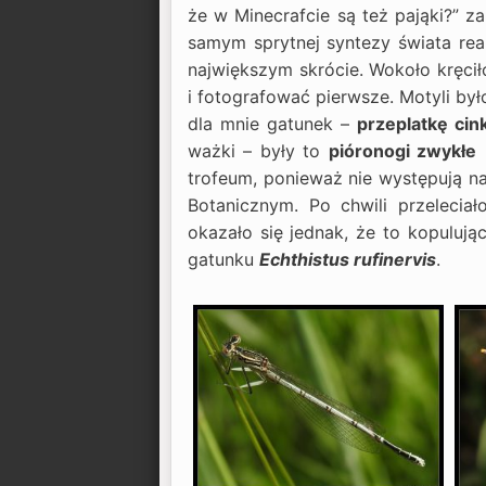
że w Minecrafcie są też pająki?” z
samym sprytnej syntezy świata rea
największym skrócie. Wokoło kręc
i fotografować pierwsze. Motyli by
dla mnie gatunek –
przeplatkę cin
ważki – były to
pióronogi zwykłe
trofeum, ponieważ nie występują n
Botanicznym. Po chwili przelecia
okazało się jednak, że to kopuluj
gatunku
Echthistus rufinervis
.