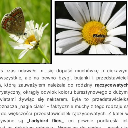
kiś czas udawało mi się dopaść muchówkę o ciekawy
wszystkie, ale na pewno bzygi, bujanki i przedstawiciel
ha, którą zauważyłem należała do rodziny
rączycowatyc
erystyczny, okrągły odwłok koloru bursztynowego z dużym
wiatami żywiąc się nektarem. Była to przedstawicielk
znacza „nagie ciało” – faktycznie muchy z tego rodzaju s
 do większości przedstawicielek rączycowatych. Z kolei 
zywane są „
Ladybird flies
„, co pewnie podkreśla ic
pki na pękatym odwłoku. Wracając do sedna – muchy t