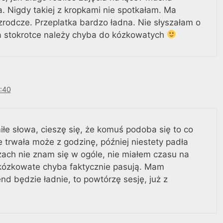
Nigdy takiej z kropkami nie spotkałam. Ma
rodcze. Przeplatka bardzo ładna. Nie słyszałam o
a stokrotce należy chyba do kózkowatych
:40
iłe słowa, cieszę się, że komuś podoba się to co
 trwała może z godzinę, później niestety padła
zach nie znam się w ogóle, nie miałem czasu na
 kózkowate chyba faktycznie pasują. Mam
d będzie ładnie, to powtórzę sesję, już z