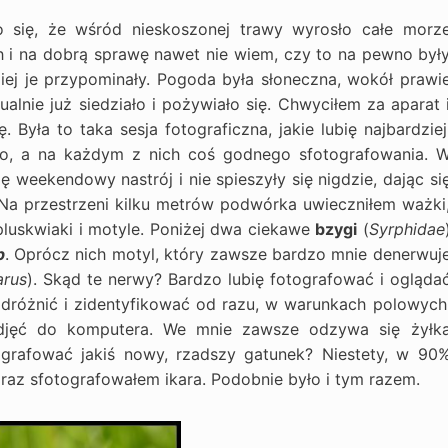
o się, że wśród nieskoszonej trawy wyrosło całe morz
ch i na dobrą sprawę nawet nie wiem, czy to na pewno był
iej je przypominały. Pogoda była słoneczna, wokół prawi
alnie już siedziało i pożywiało się. Chwyciłem za aparat 
 Była to taka sesja fotograficzna, jakie lubię najbardziej
oło, a na każdym z nich coś godnego sfotografowania. 
 weekendowy nastrój i nie spieszyły się nigdzie, dając si
 Na przestrzeni kilku metrów podwórka uwieczniłem ważki
luskwiaki i motyle. Poniżej dwa ciekawe
bzygi
(
Syrphidae
p
. Oprócz nich motyl, który zawsze bardzo mnie denerwuj
arus
). Skąd te nerwy? Bardzo lubię fotografować i ogląda
odróżnić i zidentyfikować od razu, w warunkach polowych
djęć do komputera. We mnie zawsze odzywa się żyłk
grafować jakiś nowy, rzadszy gatunek? Niestety, w 90
 raz sfotografowałem ikara. Podobnie było i tym razem.