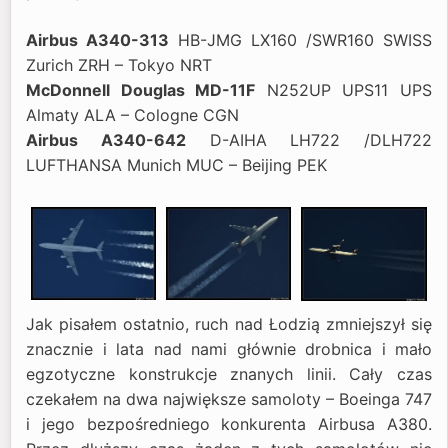
Airbus A340-313
HB-JMG LX160 /SWR160 SWISS
Zurich ZRH – Tokyo NRT
McDonnell Douglas MD-11F
N252UP UPS11 UPS
Almaty ALA – Cologne CGN
Airbus A340-642
D-AIHA LH722 /DLH722
LUFTHANSA Munich MUC – Beijing PEK
Jak pisałem ostatnio, ruch nad Łodzią zmniejszył się
znacznie i lata nad nami głównie drobnica i mało
egzotyczne konstrukcje znanych linii. Cały czas
czekałem na dwa największe samoloty – Boeinga 747
i jego bezpośredniego konkurenta Airbusa A380.