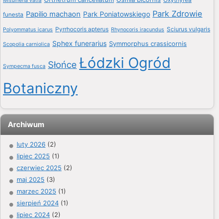
Misumena vatia
Park Zdrowie
Papilio machaon
Park Poniatowskiego
funesta
Pyrrhocoris apterus
Sciurus vulgaris
Polyommatus icarus
Rhynocoris iracundus
Sphex funerarius
Symmorphus crassicornis
Scopolia carniolica
Łódzki Ogród
Słońce
Sympecma fusca
Botaniczny
Archiwum
luty 2026
(2)
lipiec 2025
(1)
czerwiec 2025
(2)
maj 2025
(3)
marzec 2025
(1)
sierpień 2024
(1)
lipiec 2024
(2)