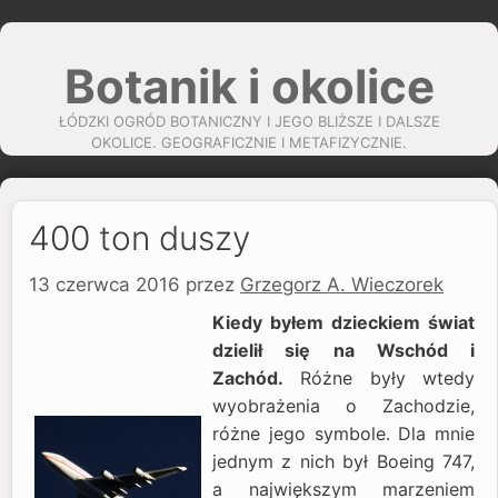
Przejdź
do
Botanik i okolice
treści
ŁÓDZKI OGRÓD BOTANICZNY I JEGO BLIŻSZE I DALSZE
OKOLICE. GEOGRAFICZNIE I METAFIZYCZNIE.
400 ton duszy
13 czerwca 2016
przez
Grzegorz A. Wieczorek
Kiedy byłem dzieckiem świat
dzielił się na Wschód i
Zachód.
Różne były wtedy
wyobrażenia o Zachodzie,
różne jego symbole. Dla mnie
jednym z nich był Boeing 747,
a największym marzeniem