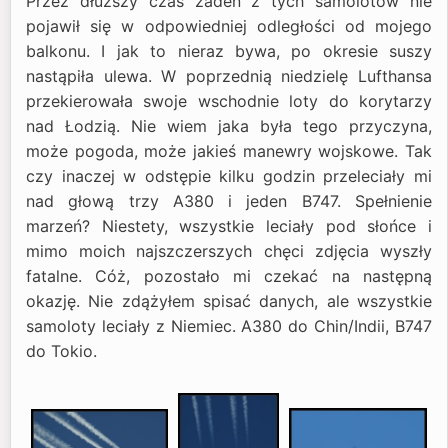
Przez dłuższy czas żaden z tych samolotów nie
pojawił się w odpowiedniej odległości od mojego
balkonu. I jak to nieraz bywa, po okresie suszy
nastąpiła ulewa. W poprzednią niedzielę Lufthansa
przekierowała swoje wschodnie loty do korytarzy
nad Łodzią. Nie wiem jaka była tego przyczyna,
może pogoda, może jakieś manewry wojskowe. Tak
czy inaczej w odstępie kilku godzin przeleciały mi
nad głową trzy A380 i jeden B747. Spełnienie
marzeń? Niestety, wszystkie leciały pod słońce i
mimo moich najszczerszych chęci zdjęcia wyszły
fatalne. Cóż, pozostało mi czekać na następną
okazję. Nie zdążyłem spisać danych, ale wszystkie
samoloty leciały z Niemiec. A380 do Chin/Indii, B747
do Tokio.