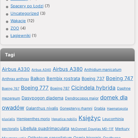
Spacery po Łodzi
(7)
Uncategorized
(3)
Wakacje
(12)
ZOO
(4)
Łagiewniki
(1)
Tagi
Airbus A380
Airbus A330
Anthidium manicatum
Airbus A340
Boeing 747
Balkon
Bembix rostrata
Boeing 737
Anthrax anthrax
Boeing 777
Cicindela hybrida
Boeing 787
Daphne
Boeing 767
domek dla
Dasypogon diadema
mezereum
Dendrocopos major
owadów
Galanthus nivalis
Gonepteryx rhamni
Grabia
Haematopota
Księżyc
Hemipenthes morio
Leucorrhinia
pluvialis
Hepatica nobilis
Libellula quadrimaculata
pectoralis
Merkury
McDonnell Douglas MD-11F
Orthetrum cancellatum
Osmia bicornis
Oxythyrea