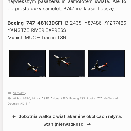
największym pasażerskim samolotem świata. Ale to
po prostu duży samolot. B747 ma klasę. I duszę.
Boeing 747-481(BDSF)
B-2435 Y87486 /YZR7486
YANGTZE RIVER EXPRESS
Munich MUC – Tianjin TSN
Kategorie
Samoloty
Tagi
Airbus A320
,
Airbus A340
,
Airbus A380
,
Boeing 737
,
Boeing 747
,
McDonnell
Douglas MD-11F
Sobotnia walka z wiatrakami w okolicach młyna.
Stan (nie)ważkości