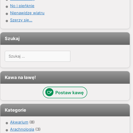
No i pieńknie
Nienawidzę wiatru
Szerzy się…
Szukaj
Szukaj:
Kawa na ławę!
Kategorie
Akwarium
(8)
Arachnologia
(3)