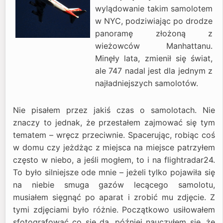
wylądowanie takim samolotem
w NYC, podziwiając po drodze
panoramę złożoną z
wieżowców Manhattanu.
Minęły lata, zmienił się świat,
ale 747 nadal jest dla jednym z
najładniejszych samolotów.
Nie pisałem przez jakiś czas o samolotach. Nie
znaczy to jednak, że przestałem zajmować się tym
tematem – wręcz przeciwnie. Spacerując, robiąc coś
w domu czy jeżdżąc z miejsca na miejsce patrzyłem
często w niebo, a jeśli mogłem, to i na flightradar24.
To było silniejsze ode mnie – jeżeli tylko pojawiła się
na niebie smuga gazów lecącego samolotu,
musiałem sięgnąć po aparat i zrobić mu zdjęcie. Z
tymi zdjęciami było różnie. Początkowo usiłowałem
sfotografować co się da, później nauczyłem się, że