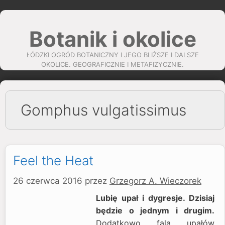
Przejdź
do
Botanik i okolice
treści
ŁÓDZKI OGRÓD BOTANICZNY I JEGO BLIŻSZE I DALSZE
OKOLICE. GEOGRAFICZNIE I METAFIZYCZNIE.
Gomphus vulgatissimus
Feel the Heat
26 czerwca 2016
przez
Grzegorz A. Wieczorek
Lubię upał i dygresje. Dzisiaj
będzie o jednym i drugim.
Dodatkowo fala upałów