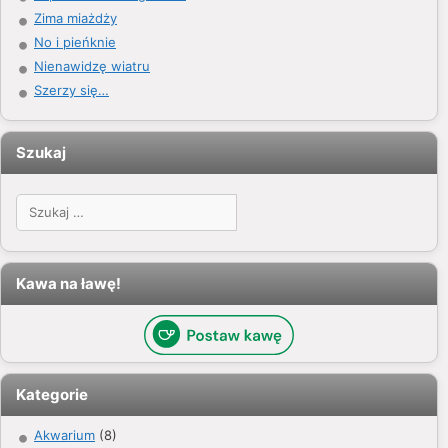
Zima miażdży
No i pieńknie
Nienawidzę wiatru
Szerzy się…
Szukaj
Szukaj:
Kawa na ławę!
Kategorie
Akwarium
(8)