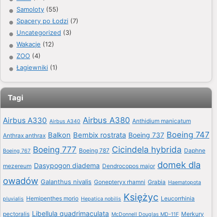
Samoloty
(55)
Spacery po Łodzi
(7)
Uncategorized
(3)
Wakacje
(12)
ZOO
(4)
Łagiewniki
(1)
Tagi
Airbus A380
Airbus A330
Anthidium manicatum
Airbus A340
Boeing 747
Balkon
Bembix rostrata
Boeing 737
Anthrax anthrax
Boeing 777
Cicindela hybrida
Boeing 787
Daphne
Boeing 767
domek dla
Dasypogon diadema
mezereum
Dendrocopos major
owadów
Galanthus nivalis
Gonepteryx rhamni
Grabia
Haematopota
Księżyc
Hemipenthes morio
Leucorrhinia
pluvialis
Hepatica nobilis
Libellula quadrimaculata
pectoralis
Merkury
McDonnell Douglas MD-11F