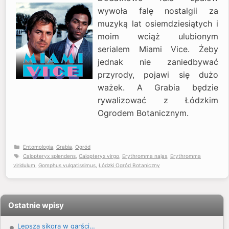
wywoła falę nostalgii za
muzyką lat osiemdziesiątych i
moim wciąż ulubionym
serialem Miami Vice. Żeby
jednak nie zaniedbywać
przyrody, pojawi się dużo
ważek. A Grabia będzie
rywalizować z Łódzkim
Ogrodem Botanicznym.
Kategorie
Entomologia
,
Grabia
,
Ogród
Tagi
Calopteryx splendens
,
Calopteryx virgo
,
Erythromma najas
,
Erythromma
viridulum
,
Gomphus vulgatissimus
,
Łódzki Ogród Botaniczny
Ostatnie wpisy
Lepsza sikora w garści…