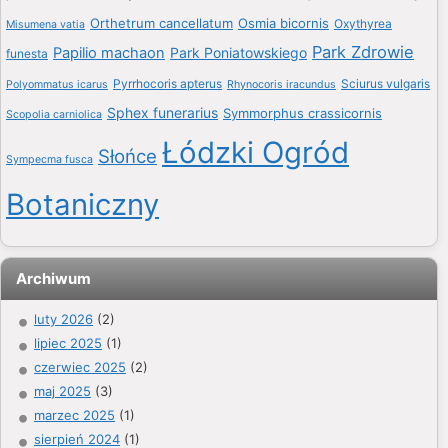
Orthetrum cancellatum
Osmia bicornis
Oxythyrea
Misumena vatia
Park Zdrowie
Papilio machaon
Park Poniatowskiego
funesta
Pyrrhocoris apterus
Sciurus vulgaris
Polyommatus icarus
Rhynocoris iracundus
Sphex funerarius
Symmorphus crassicornis
Scopolia carniolica
Łódzki Ogród
Słońce
Sympecma fusca
Botaniczny
Archiwum
luty 2026
(2)
lipiec 2025
(1)
czerwiec 2025
(2)
maj 2025
(3)
marzec 2025
(1)
sierpień 2024
(1)