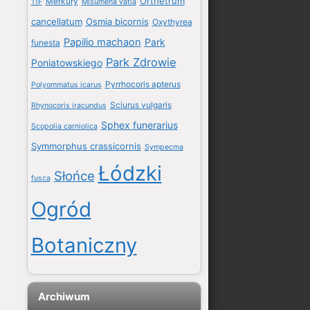
Orthetrum
Merkury
11F
Misumena vatia
cancellatum
Osmia bicornis
Oxythyrea
Papilio machaon
Park
funesta
Park Zdrowie
Poniatowskiego
Pyrrhocoris apterus
Polyommatus icarus
Sciurus vulgaris
Rhynocoris iracundus
Sphex funerarius
Scopolia carniolica
Symmorphus crassicornis
Sympecma
Łódzki
Słońce
fusca
Ogród
Botaniczny
Archiwum