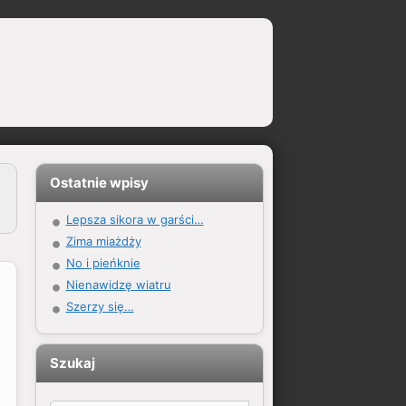
Ostatnie wpisy
Lepsza sikora w garści…
Zima miażdży
No i pieńknie
Nienawidzę wiatru
Szerzy się…
Szukaj