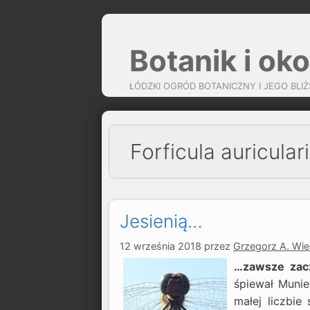
Przejdź
do
Botanik i oko
treści
ŁÓDZKI OGRÓD BOTANICZNY I JEGO BLIŻ
Forficula auricular
Jesienią…
12 września 2018
przez
Grzegorz A. Wi
…zawsze zacz
śpiewał Munie
małej liczbie