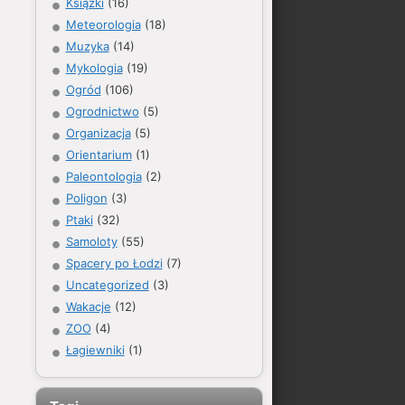
Książki
(16)
Meteorologia
(18)
Muzyka
(14)
Mykologia
(19)
Ogród
(106)
Ogrodnictwo
(5)
Organizacja
(5)
Orientarium
(1)
Paleontologia
(2)
Poligon
(3)
Ptaki
(32)
Samoloty
(55)
Spacery po Łodzi
(7)
Uncategorized
(3)
Wakacje
(12)
ZOO
(4)
Łagiewniki
(1)