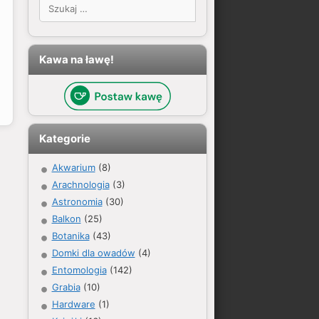
Szukaj:
Kawa na ławę!
Kategorie
Akwarium
(8)
Arachnologia
(3)
Astronomia
(30)
Balkon
(25)
Botanika
(43)
Domki dla owadów
(4)
Entomologia
(142)
Grabia
(10)
Hardware
(1)