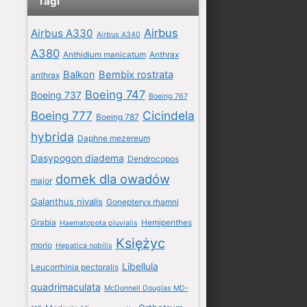
Tagi
Airbus
Airbus A330
Airbus A340
A380
Anthidium manicatum
Anthrax
Balkon
Bembix rostrata
anthrax
Boeing 747
Boeing 737
Boeing 767
Boeing 777
Cicindela
Boeing 787
hybrida
Daphne mezereum
Dasypogon diadema
Dendrocopos
domek dla owadów
major
Galanthus nivalis
Gonepteryx rhamni
Grabia
Hemipenthes
Haematopota pluvialis
Księżyc
morio
Hepatica nobilis
Libellula
Leucorrhinia pectoralis
quadrimaculata
McDonnell Douglas MD-