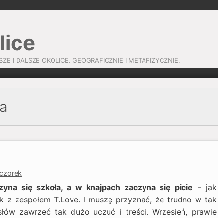
lice
SZE I DALSZE OKOLICE. GEOGRAFICZNIE I METAFIZYCZNIE.
ia
eczorek
yna się szkoła, a w knajpach zaczyna się picie
– jak
k z zespołem T.Love. I muszę przyznać, że trudno w tak
 słów zawrzeć tak dużo uczuć i treści. Wrzesień, prawie