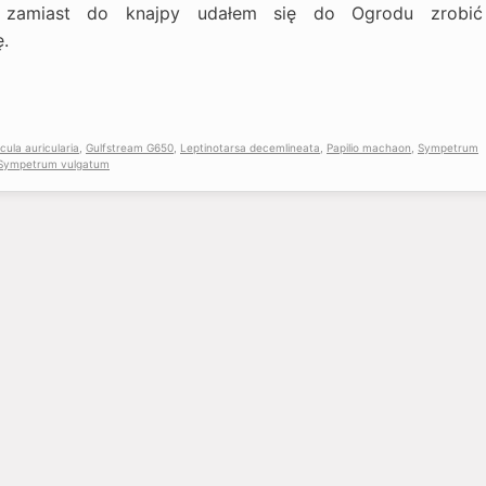
a zamiast do knajpy udałem się do Ogrodu zrobić
ę.
icula auricularia
,
Gulfstream G650
,
Leptinotarsa decemlineata
,
Papilio machaon
,
Sympetrum
Sympetrum vulgatum