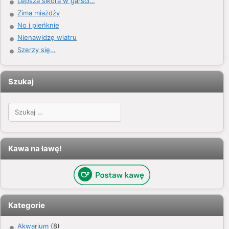
Lepsza sikora w garści…
Zima miażdży
No i pieńknie
Nienawidzę wiatru
Szerzy się…
Szukaj
Szukaj:
Kawa na ławę!
Kategorie
Akwarium
(8)