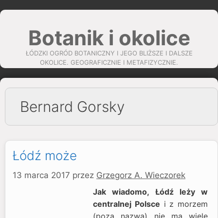
Przejdź
do
Botanik i okolice
treści
ŁÓDZKI OGRÓD BOTANICZNY I JEGO BLIŻSZE I DALSZE
OKOLICE. GEOGRAFICZNIE I METAFIZYCZNIE.
Bernard Gorsky
Łódź może
13 marca 2017
przez
Grzegorz A. Wieczorek
Jak wiadomo, Łódź leży w
centralnej Polsce
i z morzem
(poza nazwą) nie ma wiele