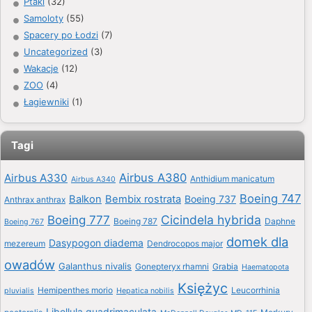
Ptaki
(32)
Samoloty
(55)
Spacery po Łodzi
(7)
Uncategorized
(3)
Wakacje
(12)
ZOO
(4)
Łagiewniki
(1)
Tagi
Airbus A380
Airbus A330
Anthidium manicatum
Airbus A340
Boeing 747
Balkon
Bembix rostrata
Boeing 737
Anthrax anthrax
Boeing 777
Cicindela hybrida
Boeing 787
Daphne
Boeing 767
domek dla
Dasypogon diadema
mezereum
Dendrocopos major
owadów
Galanthus nivalis
Gonepteryx rhamni
Grabia
Haematopota
Księżyc
Hemipenthes morio
Leucorrhinia
pluvialis
Hepatica nobilis
Libellula quadrimaculata