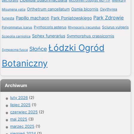
pectoralis
Merkury
McDonnell Douglas MD-11F
Orthetrum cancellatum
Osmia bicornis
Oxythyrea
Misumena vatia
Park Zdrowie
Papilio machaon
Park Poniatowskiego
funesta
Pyrrhocoris apterus
Sciurus vulgaris
Polyommatus icarus
Rhynocoris iracundus
Sphex funerarius
Symmorphus crassicornis
Scopolia carniolica
Łódzki Ogród
Słońce
Sympecma fusca
Botaniczny
Archiwum
luty 2026
(2)
lipiec 2025
(1)
czerwiec 2025
(2)
maj 2025
(3)
marzec 2025
(1)
sierpień 2024
(1)