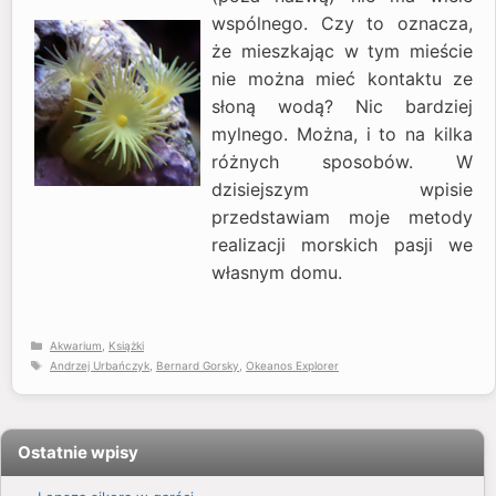
wspólnego. Czy to oznacza,
że mieszkając w tym mieście
nie można mieć kontaktu ze
słoną wodą? Nic bardziej
mylnego. Można, i to na kilka
różnych sposobów. W
dzisiejszym wpisie
przedstawiam moje metody
realizacji morskich pasji we
własnym domu.
Kategorie
Akwarium
,
Książki
Tagi
Andrzej Urbańczyk
,
Bernard Gorsky
,
Okeanos Explorer
Ostatnie wpisy