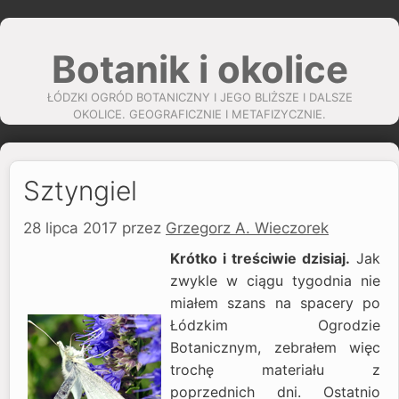
Przejdź
do
Botanik i okolice
treści
ŁÓDZKI OGRÓD BOTANICZNY I JEGO BLIŻSZE I DALSZE
OKOLICE. GEOGRAFICZNIE I METAFIZYCZNIE.
Sztyngiel
28 lipca 2017
przez
Grzegorz A. Wieczorek
Krótko i treściwie dzisiaj.
Jak
zwykle w ciągu tygodnia nie
miałem szans na spacery po
Łódzkim Ogrodzie
Botanicznym, zebrałem więc
trochę materiału z
poprzednich dni. Ostatnio