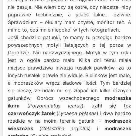
nie pasuje. Nie wiem czy są ostre, czy nieostre, niby
poprawne technicznie, a jakieś takie… dziwne.
Sprawdziłem – okulary mam czyste, monitor też. A
mimo to, coś mnie niepokoi w tych fotografiach.
Jeśli chodzi o gatunki, to mamy tu przegląd bardzo
powszechnych motyli latających o tej porze w
Ogrodzie. Nic nadzwyczajnego. Motyli w tym roku
jest w ogóle bardzo mało. Kilka dni temu miała
miejsce prawdziwa inwazja rusałek pawików, za to
innych rusałek prawie nie widuję. Bielinków jest mało,
a modraszków wręcz śladowe ilości. Tym bardziej
się cieszę, że udało mi się złapać ich kilka różnych
gatunków. Oprócz wszechobecnego
modraszka
ikara
(
Polyommatus icarus
) trafił się też
czerwończyk żarek
(
Lycaena phlaeas
) i dwa bardzo
rzadkie w na moim terenie gatunki –
modraszek
wieszczek
(
Celastrina argiolus
) i
modraszek
argiades
(
Cupido argiades
).