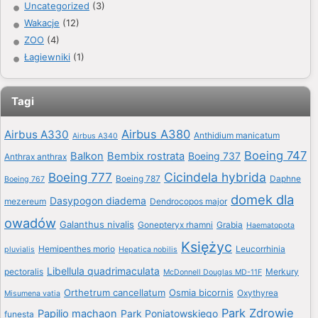
Uncategorized
(3)
Wakacje
(12)
ZOO
(4)
Łagiewniki
(1)
Tagi
Airbus A380
Airbus A330
Anthidium manicatum
Airbus A340
Boeing 747
Balkon
Bembix rostrata
Boeing 737
Anthrax anthrax
Boeing 777
Cicindela hybrida
Boeing 787
Daphne
Boeing 767
domek dla
Dasypogon diadema
mezereum
Dendrocopos major
owadów
Galanthus nivalis
Gonepteryx rhamni
Grabia
Haematopota
Księżyc
Hemipenthes morio
Leucorrhinia
pluvialis
Hepatica nobilis
Libellula quadrimaculata
pectoralis
Merkury
McDonnell Douglas MD-11F
Orthetrum cancellatum
Osmia bicornis
Oxythyrea
Misumena vatia
Park Zdrowie
Papilio machaon
Park Poniatowskiego
funesta