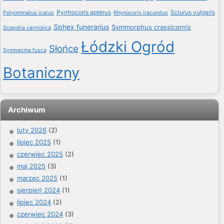
Pyrrhocoris apterus
Sciurus vulgaris
Polyommatus icarus
Rhynocoris iracundus
Sphex funerarius
Symmorphus crassicornis
Scopolia carniolica
Łódzki Ogród
Słońce
Sympecma fusca
Botaniczny
Archiwum
luty 2026
(2)
lipiec 2025
(1)
czerwiec 2025
(2)
maj 2025
(3)
marzec 2025
(1)
sierpień 2024
(1)
lipiec 2024
(2)
czerwiec 2024
(3)