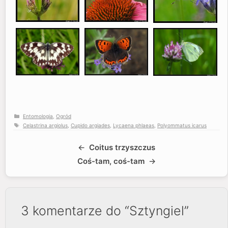
Kategorie
Entomologia
,
Ogród
Tagi
Celastrina argiolus
,
Cupido argiades
,
Lycaena phlaeas
,
Polyommatus icarus
Coitus trzyszczus
Coś-tam, coś-tam
3 komentarze do “Sztyngiel”