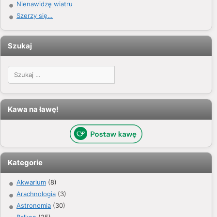
Nienawidzę wiatru
Szerzy się…
Szukaj
Szukaj:
Kawa na ławę!
Kategorie
Akwarium
(8)
Arachnologia
(3)
Astronomia
(30)