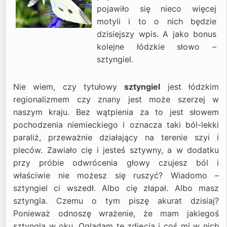
pojawiło się nieco więcej
motyli i to o nich będzie
dzisiejszy wpis. A jako bonus
kolejne łódzkie słowo –
sztyngiel.
Nie wiem, czy tytułowy
sztyngiel
jest łódzkim
regionalizmem czy znany jest może szerzej w
naszym kraju. Bez wątpienia za to jest słowem
pochodzenia niemieckiego i oznacza taki ból-lekki
paraliż, przeważnie działający na terenie szyi i
pleców. Zawiało cię i jesteś sztywny, a w dodatku
przy próbie odwrócenia głowy czujesz ból i
właściwie nie możesz się ruszyć? Wiadomo –
sztyngiel ci wszedł. Albo cię złapał. Albo masz
sztyngla. Czemu o tym piszę akurat dzisiaj?
Ponieważ odnoszę wrażenie, że mam jakiegoś
sztyngla w oku. Oglądam te zdjęcia i coś mi w nich