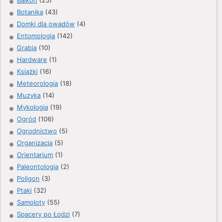
Balkon
(25)
Botanika
(43)
Domki dla owadów
(4)
Entomologia
(142)
Grabia
(10)
Hardware
(1)
Książki
(16)
Meteorologia
(18)
Muzyka
(14)
Mykologia
(19)
Ogród
(106)
Ogrodnictwo
(5)
Organizacja
(5)
Orientarium
(1)
Paleontologia
(2)
Poligon
(3)
Ptaki
(32)
Samoloty
(55)
Spacery po Łodzi
(7)