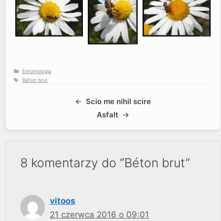
Kategorie
Entomologia
Tagi
Béton brut
Scio me nihil scire
Asfalt
8 komentarzy do “Béton brut”
vitoos
21 czerwca 2016 o 09:01