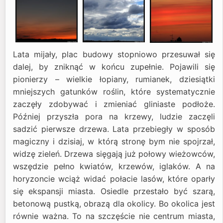
Lata mijały, plac budowy stopniowo przesuwał się
dalej, by zniknąć w końcu zupełnie. Pojawili się
pionierzy – wielkie łopiany, rumianek, dziesiątki
mniejszych gatunków roślin, które systematycznie
zaczęły zdobywać i zmieniać gliniaste podłoże.
Później przyszła pora na krzewy, ludzie zaczęli
sadzić pierwsze drzewa. Lata przebiegły w sposób
magiczny i dzisiaj, w którą stronę bym nie spojrzał,
widzę zieleń. Drzewa sięgają już połowy wieżowców,
wszędzie pełno kwiatów, krzewów, iglaków. A na
horyzoncie wciąż widać połacie lasów, które oparły
się ekspansji miasta. Osiedle przestało być szarą,
betonową pustką, obrazą dla okolicy. Bo okolica jest
równie ważna. To na szczęście nie centrum miasta,