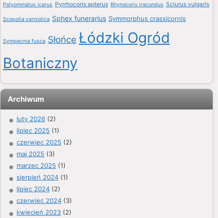
Pyrrhocoris apterus
Sciurus vulgaris
Polyommatus icarus
Rhynocoris iracundus
Sphex funerarius
Symmorphus crassicornis
Scopolia carniolica
Łódzki Ogród
Słońce
Sympecma fusca
Botaniczny
Archiwum
luty 2026
(2)
lipiec 2025
(1)
czerwiec 2025
(2)
maj 2025
(3)
marzec 2025
(1)
sierpień 2024
(1)
lipiec 2024
(2)
czerwiec 2024
(3)
kwiecień 2023
(2)