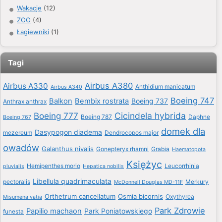
Wakacje
(12)
ZOO
(4)
Łagiewniki
(1)
Tagi
Airbus A380
Airbus A330
Anthidium manicatum
Airbus A340
Boeing 747
Balkon
Bembix rostrata
Boeing 737
Anthrax anthrax
Boeing 777
Cicindela hybrida
Boeing 787
Daphne
Boeing 767
domek dla
Dasypogon diadema
mezereum
Dendrocopos major
owadów
Galanthus nivalis
Gonepteryx rhamni
Grabia
Haematopota
Księżyc
Hemipenthes morio
Leucorrhinia
pluvialis
Hepatica nobilis
Libellula quadrimaculata
pectoralis
Merkury
McDonnell Douglas MD-11F
Orthetrum cancellatum
Osmia bicornis
Oxythyrea
Misumena vatia
Park Zdrowie
Papilio machaon
Park Poniatowskiego
funesta