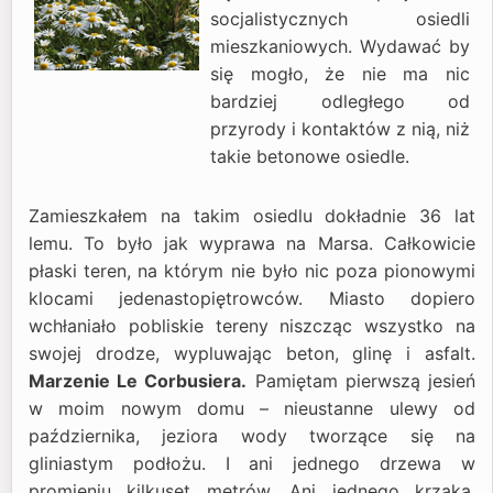
socjalistycznych osiedli
mieszkaniowych. Wydawać by
się mogło, że nie ma nic
bardziej odległego od
przyrody i kontaktów z nią, niż
takie betonowe osiedle.
Zamieszkałem na takim osiedlu dokładnie 36 lat
lemu. To było jak wyprawa na Marsa. Całkowicie
płaski teren, na którym nie było nic poza pionowymi
klocami jedenastopiętrowców. Miasto dopiero
wchłaniało pobliskie tereny niszcząc wszystko na
swojej drodze, wypluwając beton, glinę i asfalt.
Marzenie Le Corbusiera.
Pamiętam pierwszą jesień
w moim nowym domu – nieustanne ulewy od
października, jeziora wody tworzące się na
gliniastym podłożu. I ani jednego drzewa w
promieniu kilkuset metrów. Ani jednego krzaka.