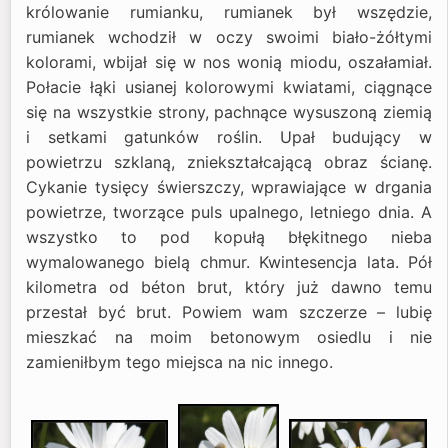
królowanie rumianku, rumianek był wszędzie,
rumianek wchodził w oczy swoimi biało-żółtymi
kolorami, wbijał się w nos wonią miodu, oszałamiał.
Połacie łąki usianej kolorowymi kwiatami, ciągnące
się na wszystkie strony, pachnące wysuszoną ziemią
i setkami gatunków roślin. Upał budujący w
powietrzu szklaną, zniekształcającą obraz ścianę.
Cykanie tysięcy świerszczy, wprawiające w drgania
powietrze, tworzące puls upalnego, letniego dnia. A
wszystko to pod kopułą błękitnego nieba
wymalowanego bielą chmur. Kwintesencja lata. Pół
kilometra od béton brut, który już dawno temu
przestał być brut. Powiem wam szczerze – lubię
mieszkać na moim betonowym osiedlu i nie
zamieniłbym tego miejsca na nic innego.