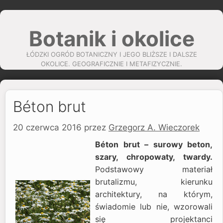
Przejdź
do
Botanik i okolice
treści
ŁÓDZKI OGRÓD BOTANICZNY I JEGO BLIŻSZE I DALSZE
OKOLICE. GEOGRAFICZNIE I METAFIZYCZNIE.
Béton brut
20 czerwca 2016
przez
Grzegorz A. Wieczorek
Béton brut – surowy beton,
szary, chropowaty, twardy.
Podstawowy materiał
brutalizmu, kierunku
architektury, na którym,
świadomie lub nie, wzorowali
się projektanci