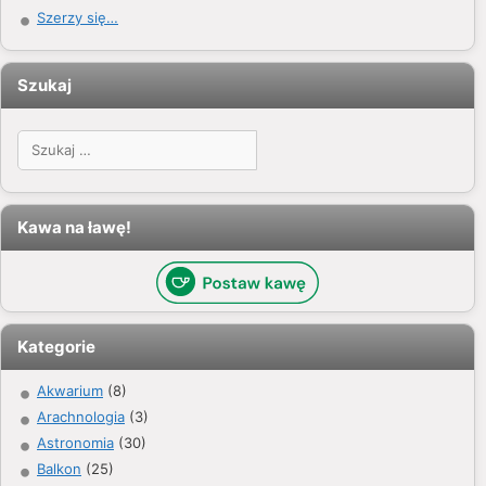
Szerzy się…
Szukaj
Szukaj:
Kawa na ławę!
Kategorie
Akwarium
(8)
Arachnologia
(3)
Astronomia
(30)
Balkon
(25)