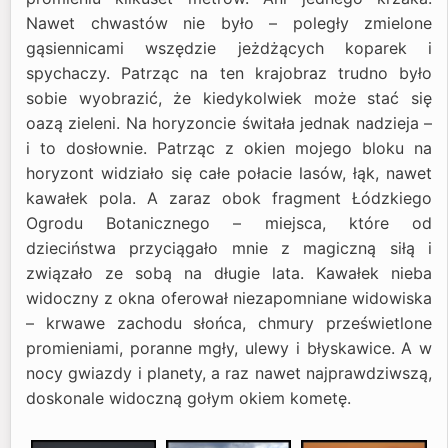
Nawet chwastów nie było – poległy zmielone
gąsiennicami wszędzie jeżdżących koparek i
spychaczy. Patrząc na ten krajobraz trudno było
sobie wyobrazić, że kiedykolwiek może stać się
oazą zieleni. Na horyzoncie świtała jednak nadzieja –
i to dosłownie. Patrząc z okien mojego bloku na
horyzont widziało się całe połacie lasów, łąk, nawet
kawałek pola. A zaraz obok fragment Łódzkiego
Ogrodu Botanicznego – miejsca, które od
dzieciństwa przyciągało mnie z magiczną siłą i
związało ze sobą na długie lata. Kawałek nieba
widoczny z okna oferował niezapomniane widowiska
– krwawe zachodu słońca, chmury prześwietlone
promieniami, poranne mgły, ulewy i błyskawice. A w
nocy gwiazdy i planety, a raz nawet najprawdziwszą,
doskonale widoczną gołym okiem kometę.