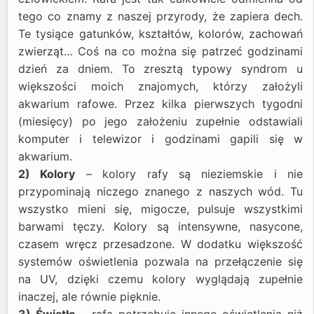
tego co znamy z naszej przyrody, że zapiera dech.
Te tysiące gatunków, kształtów, kolorów, zachowań
zwierząt… Coś na co można się patrzeć godzinami
dzień za dniem. To zresztą typowy syndrom u
większości moich znajomych, którzy założyli
akwarium rafowe. Przez kilka pierwszych tygodni
(miesięcy) po jego założeniu zupełnie odstawiali
komputer i telewizor i godzinami gapili się w
akwarium.
2) Kolory
– kolory rafy są nieziemskie i nie
przypominają niczego znanego z naszych wód. Tu
wszystko mieni się, migocze, pulsuje wszystkimi
barwami tęczy. Kolory są intensywne, nasycone,
czasem wręcz przesadzone. W dodatku większość
systemów oświetlenia pozwala na przełączenie się
na UV, dzięki czemu kolory wyglądają zupełnie
inaczej, ale równie pięknie.
3) Światło
– rafa potrzebuje innego oświetlenia niż