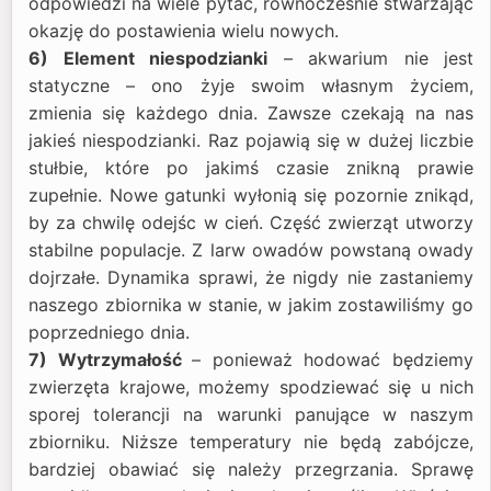
odpowiedzi na wiele pytać, równocześnie stwarzając
okazję do postawienia wielu nowych.
6) Element niespodzianki
– akwarium nie jest
statyczne – ono żyje swoim własnym życiem,
zmienia się każdego dnia. Zawsze czekają na nas
jakieś niespodzianki. Raz pojawią się w dużej liczbie
stułbie, które po jakimś czasie znikną prawie
zupełnie. Nowe gatunki wyłonią się pozornie znikąd,
by za chwilę odejśc w cień. Część zwierząt utworzy
stabilne populacje. Z larw owadów powstaną owady
dojrzałe. Dynamika sprawi, że nigdy nie zastaniemy
naszego zbiornika w stanie, w jakim zostawiliśmy go
poprzedniego dnia.
7) Wytrzymałość
– ponieważ hodować będziemy
zwierzęta krajowe, możemy spodziewać się u nich
sporej tolerancji na warunki panujące w naszym
zbiorniku. Niższe temperatury nie będą zabójcze,
bardziej obawiać się należy przegrzania. Sprawę