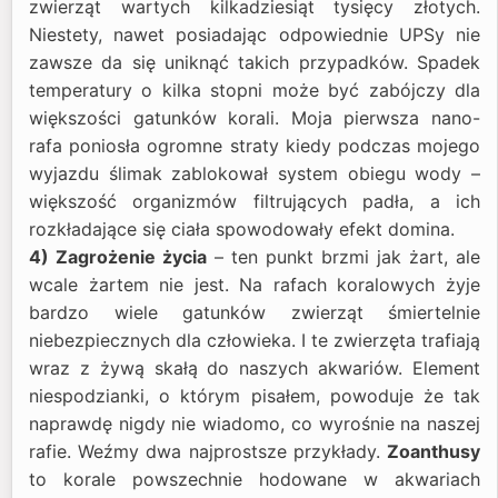
zwierząt wartych kilkadziesiąt tysięcy złotych.
Niestety, nawet posiadając odpowiednie UPSy nie
zawsze da się uniknąć takich przypadków. Spadek
temperatury o kilka stopni może być zabójczy dla
większości gatunków korali. Moja pierwsza nano-
rafa poniosła ogromne straty kiedy podczas mojego
wyjazdu ślimak zablokował system obiegu wody –
większość organizmów filtrujących padła, a ich
rozkładające się ciała spowodowały efekt domina.
4) Zagrożenie życia
– ten punkt brzmi jak żart, ale
wcale żartem nie jest. Na rafach koralowych żyje
bardzo wiele gatunków zwierząt śmiertelnie
niebezpiecznych dla człowieka. I te zwierzęta trafiają
wraz z żywą skałą do naszych akwariów. Element
niespodzianki, o którym pisałem, powoduje że tak
naprawdę nigdy nie wiadomo, co wyrośnie na naszej
rafie. Weźmy dwa najprostsze przykłady.
Zoanthusy
to korale powszechnie hodowane w akwariach