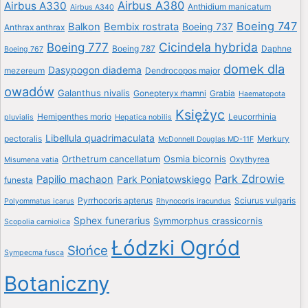
Airbus A380
Airbus A330
Anthidium manicatum
Airbus A340
Boeing 747
Balkon
Bembix rostrata
Boeing 737
Anthrax anthrax
Boeing 777
Cicindela hybrida
Boeing 787
Daphne
Boeing 767
domek dla
Dasypogon diadema
mezereum
Dendrocopos major
owadów
Galanthus nivalis
Gonepteryx rhamni
Grabia
Haematopota
Księżyc
Hemipenthes morio
Leucorrhinia
pluvialis
Hepatica nobilis
Libellula quadrimaculata
pectoralis
Merkury
McDonnell Douglas MD-11F
Orthetrum cancellatum
Osmia bicornis
Oxythyrea
Misumena vatia
Park Zdrowie
Papilio machaon
Park Poniatowskiego
funesta
Pyrrhocoris apterus
Sciurus vulgaris
Polyommatus icarus
Rhynocoris iracundus
Sphex funerarius
Symmorphus crassicornis
Scopolia carniolica
Łódzki Ogród
Słońce
Sympecma fusca
Botaniczny