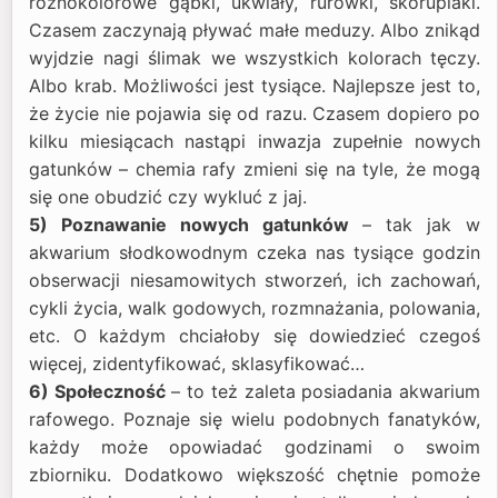
różnokolorowe gąbki, ukwiały, rurówki, skorupiaki.
Czasem zaczynają pływać małe meduzy. Albo znikąd
wyjdzie nagi ślimak we wszystkich kolorach tęczy.
Albo krab. Możliwości jest tysiące. Najlepsze jest to,
że życie nie pojawia się od razu. Czasem dopiero po
kilku miesiącach nastąpi inwazja zupełnie nowych
gatunków – chemia rafy zmieni się na tyle, że mogą
się one obudzić czy wykluć z jaj.
5) Poznawanie nowych gatunków
– tak jak w
akwarium słodkowodnym czeka nas tysiące godzin
obserwacji niesamowitych stworzeń, ich zachowań,
cykli życia, walk godowych, rozmnażania, polowania,
etc. O każdym chciałoby się dowiedzieć czegoś
więcej, zidentyfikować, sklasyfikować…
6) Społeczność
– to też zaleta posiadania akwarium
rafowego. Poznaje się wielu podobnych fanatyków,
każdy może opowiadać godzinami o swoim
zbiorniku. Dodatkowo większość chętnie pomoże