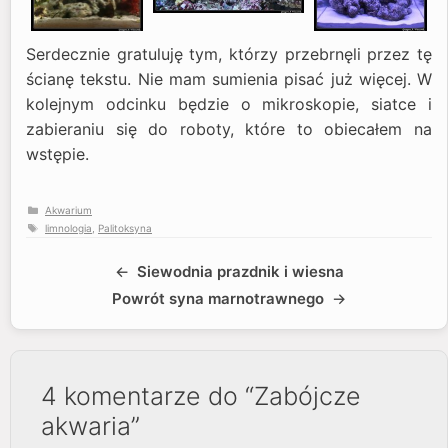
Serdecznie gratuluję tym, którzy przebrnęli przez tę
ścianę tekstu. Nie mam sumienia pisać już więcej. W
kolejnym odcinku będzie o mikroskopie, siatce i
zabieraniu się do roboty, które to obiecałem na
wstępie.
Kategorie
Akwarium
Tagi
limnologia
,
Palitoksyna
Siewodnia prazdnik i wiesna
Powrót syna marnotrawnego
4 komentarze do “Zabójcze
akwaria”