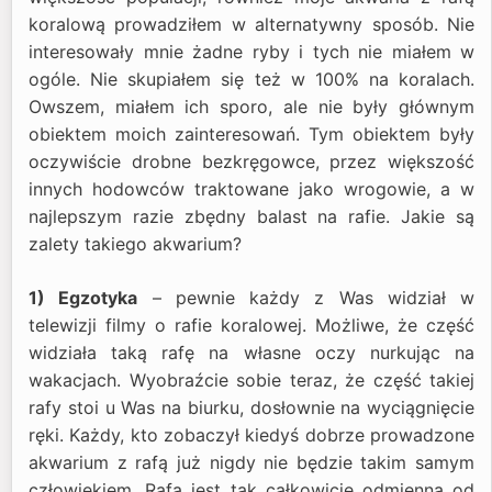
koralową prowadziłem w alternatywny sposób. Nie
interesowały mnie żadne ryby i tych nie miałem w
ogóle. Nie skupiałem się też w 100% na koralach.
Owszem, miałem ich sporo, ale nie były głównym
obiektem moich zainteresowań. Tym obiektem były
oczywiście drobne bezkręgowce, przez większość
innych hodowców traktowane jako wrogowie, a w
najlepszym razie zbędny balast na rafie. Jakie są
zalety takiego akwarium?
1) Egzotyka
– pewnie każdy z Was widział w
telewizji filmy o rafie koralowej. Możliwe, że część
widziała taką rafę na własne oczy nurkując na
wakacjach. Wyobraźcie sobie teraz, że część takiej
rafy stoi u Was na biurku, dosłownie na wyciągnięcie
ręki. Każdy, kto zobaczył kiedyś dobrze prowadzone
akwarium z rafą już nigdy nie będzie takim samym
człowiekiem. Rafa jest tak całkowicie odmienna od