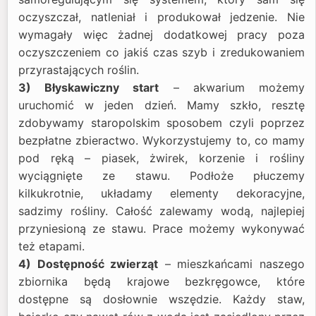
oczyszczał, natleniał i produkował jedzenie. Nie
wymagały więc żadnej dodatkowej pracy poza
oczyszczeniem co jakiś czas szyb i zredukowaniem
przyrastających roślin.
3) Błyskawiczny start
– akwarium możemy
uruchomić w jeden dzień. Mamy szkło, resztę
zdobywamy staropolskim sposobem czyli poprzez
bezpłatne zbieractwo. Wykorzystujemy to, co mamy
pod ręką – piasek, żwirek, korzenie i rośliny
wyciągnięte ze stawu. Podłoże płuczemy
kilkukrotnie, układamy elementy dekoracyjne,
sadzimy rośliny. Całość zalewamy wodą, najlepiej
przyniesioną ze stawu. Prace możemy wykonywać
też etapami.
4) Dostępność zwierząt
– mieszkańcami naszego
zbiornika będą krajowe bezkręgowce, które
dostępne są dosłownie wszędzie. Każdy staw,