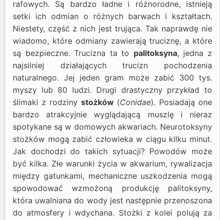
rafowych. Są bardzo ładne i różnorodne, istnieją
setki ich odmian o różnych barwach i kształtach.
Niestety, część z nich jest trująca. Tak naprawdę nie
wiadomo, które odmiany zawierają truciznę, a które
są bezpieczne. Trucizna ta to
palitoksyna
, jedna z
najsilniej działających trucizn pochodzenia
naturalnego. Jej jeden gram może zabić 300 tys.
myszy lub 80 ludzi. Drugi drastyczny przykład to
ślimaki z rodziny
stożków
(
Conidae
). Posiadają one
bardzo atrakcyjnie wyglądającą muszlę i nieraz
spotykane są w domowych akwariach. Neurotoksyny
stożków mogą zabić człowieka w ciągu kilku minut.
Jak dochodzi do takich sytuacji? Powodów może
być kilka. Złe warunki życia w akwarium, rywalizacja
między gatunkami, mechaniczne uszkodzenia mogą
spowodować wzmożoną produkcję palitoksyny,
która uwalniana do wody jest następnie przenoszona
do atmosfery i wdychana. Stożki z kolei polują za