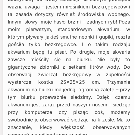
ważna uwaga – jestem miłośnikiem bezkręgowców i
ta zasada dotyczy również środowiska wodnego.
Innymi słowy, moje hasło brzmi – żadnych ryb! Poza
moim pierwszym, standardowym akwarium, w
którym pływały jakieś smutne neonki i gupiki, reszta
gościła tylko bezkręgowce. I o takim rodzaju
akwarium będę tu pisał. Po drugie, moje akwaria
zawsze mieściły się na biurku. Nie były to
gigantyczne zbiorniki z setkami litrów wody. Do
obserwacji zwierząt bezkręgowy w zupełności
wystarcza kostka 25x25x25 cm. Trzymanie
akwarium na biurku ma jedną, ogromną zaletę – przy
tym biurku przeważnie siedzimy. Dzięki czemu
akwarium jest zaraz przed naszym nosem i siedząc
przy komputerze czy pisząc coś, możemy
swobodnie je obserwować siedząc na krześle. Ma to
znaczenie, kiedy większość obserwowanych
stworzeń ma milimetrowe rozmiary.