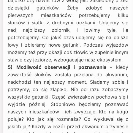
bajorko czy nawet rów z wodą jest zasiedlony przez
dziesiątki gatunków. Żeby zdobyć naszych
pierwszych mieszkańców potrzebujemy kilku
słoików i siatki z drobnymi oczkami. Udajemy się
nad najbliższy zbiornik i łowimy tyle, ile
potrzebujemy. Co jakiś czas udajemy się na dalsze
łowy i zbieramy nowe gatunki. Podczas wyjazdów
możemy też przy okazji coś złowić w zupełnie innym
stawie czy jeziorze, wzbogacając nasz ekosystem.
5) Możliwość obserwacji i poznawania
– kiedy
zawartość słoików została przelana do akwarium,
nadchodzi ten najlepszy moment. Siadamy sobie i
patrzymy, co się złapało. Nie od razu zobaczymy
wszystkie gatunki. Część zwierzaków pochowa się i
wyjdzie później. Stopniowo będziemy poznawać
naszych mieszkańców i ich zwyczaje. Kto na kogo
poluje? Kto jak się rozmnaża? Co wykluwa się z
jakich jaj? Każdy wieczór przed akwarium przyniesie