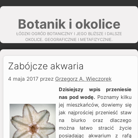
Przejdź
do
Botanik i okolice
treści
ŁÓDZKI OGRÓD BOTANICZNY I JEGO BLIŻSZE I DALSZE
OKOLICE. GEOGRAFICZNIE I METAFIZYCZNIE.
Zabójcze akwaria
4 maja 2017
przez
Grzegorz A. Wieczorek
Dzisiejszy wpis przeniesie
nas pod wodę.
Poznamy kilku
jej mieszkańców, dowiemy się
jak najprościej przenieść staw
na biurko oraz dlaczego
można łatwo stracić życie
posiadając akwarium z rafą