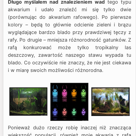
Długo myślałem nad znalezieniem wad
tego typu
akwarium i udało znaleźć mi się tylko dwie
(porównując do akwarium rafowego). Po pierwsze
kolory – będą to głównie odcienie zieleni i brązu
wyglądające bardzo blado przy prawdziwej tęczy z
rafy. Po drugie – mniejsza różnorodność gatunków. Z
rafą konkurować może tylko tropikalny las
deszczowy, zawartość naszego stawu wypada tu
blado. Co oczywiście nie znaczy, że nie jest ciekawa
i w miarę swoich możliwości różnorodna.
Ponieważ dużo rzeczy robię inaczej niż znacząca
większość populacji, również moje akwaria z rafą