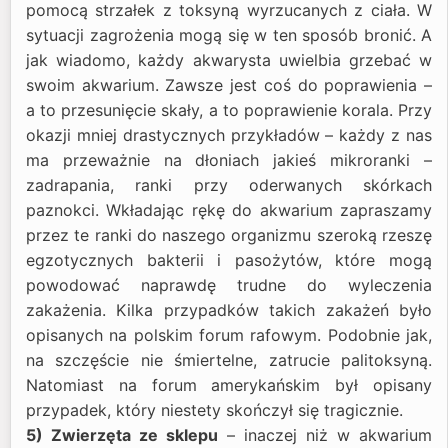
pomocą strzałek z toksyną wyrzucanych z ciała. W
sytuacji zagrożenia mogą się w ten sposób bronić. A
jak wiadomo, każdy akwarysta uwielbia grzebać w
swoim akwarium. Zawsze jest coś do poprawienia –
a to przesunięcie skały, a to poprawienie korala. Przy
okazji mniej drastycznych przykładów – każdy z nas
ma przeważnie na dłoniach jakieś mikroranki –
zadrapania, ranki przy oderwanych skórkach
paznokci. Wkładając rękę do akwarium zapraszamy
przez te ranki do naszego organizmu szeroką rzeszę
egzotycznych bakterii i pasożytów, które mogą
powodować naprawdę trudne do wyleczenia
zakażenia. Kilka przypadków takich zakażeń było
opisanych na polskim forum rafowym. Podobnie jak,
na szczęście nie śmiertelne, zatrucie palitoksyną.
Natomiast na forum amerykańskim był opisany
przypadek, który niestety skończył się tragicznie.
5) Zwierzęta ze sklepu
– inaczej niż w akwarium