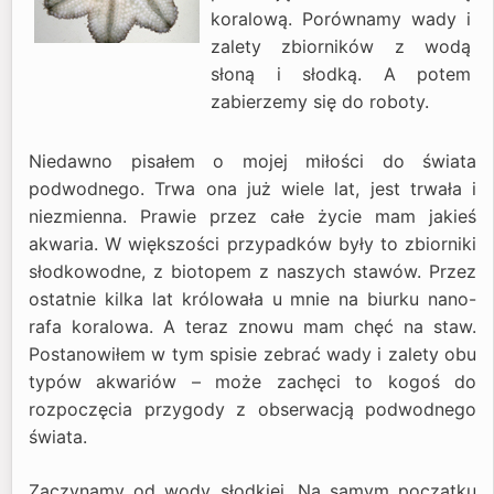
koralową. Porównamy wady i
zalety zbiorników z wodą
słoną i słodką. A potem
zabierzemy się do roboty.
Niedawno pisałem o mojej miłości do świata
podwodnego. Trwa ona już wiele lat, jest trwała i
niezmienna. Prawie przez całe życie mam jakieś
akwaria. W większości przypadków były to zbiorniki
słodkowodne, z biotopem z naszych stawów. Przez
ostatnie kilka lat królowała u mnie na biurku nano-
rafa koralowa. A teraz znowu mam chęć na staw.
Postanowiłem w tym spisie zebrać wady i zalety obu
typów akwariów – może zachęci to kogoś do
rozpoczęcia przygody z obserwacją podwodnego
świata.
Zaczynamy od wody słodkiej. Na samym początku