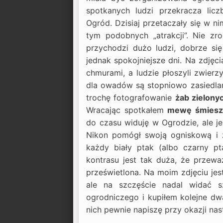
spotkanych ludzi przekracza lic
Ogród. Dzisiaj przetaczały się w ni
tym podobnych „atrakcji”. Nie zr
przychodzi dużo ludzi, dobrze si
jednak spokojniejsze dni. Na zdjęci
chmurami, a ludzie płoszyli zwier
dla owadów są stopniowo zasiedla
trochę fotografowanie
żab zielony
Wracając spotkałem
mewę śmiesz
do czasu widuję w Ogrodzie, ale j
Nikon pomógł swoją ogniskową i z
każdy biały ptak (albo czarny p
kontrasu jest tak duża, że przeważ
prześwietlona. Na moim zdjęciu jest
ale na szczęście nadal widać s
ogrodniczego i kupiłem kolejne dw
nich pewnie napiszę przy okazji nast