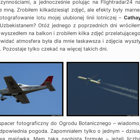
ynnościami, a jednocześnie polując na Flightradar24 n
 mną. Zrobiłem kilkadziesiąt zdjęć, ale efekty były marne
grafowanie lotu mojej ulubionej linii lotniczej –
Catha
 Uzbekistanem? Otóż jednego z poprzednich dni wróciłe
 wyszedłem na balkon i zrobiłem kilka zdjęć przelatująceg
 widać atmosfera była dla mnie łaskawsza i zdjęcia wyszł
e. Pozostaje tylko czekać na więcej takich dni.
spacer fotograficzny do Ogrodu Botanicznego – wiadomo
odpowiednia pogoda. Zapomniałem tylko o jednym – dzisia
a majówka. Mam taką osobistą formułę – jeżeli liczb