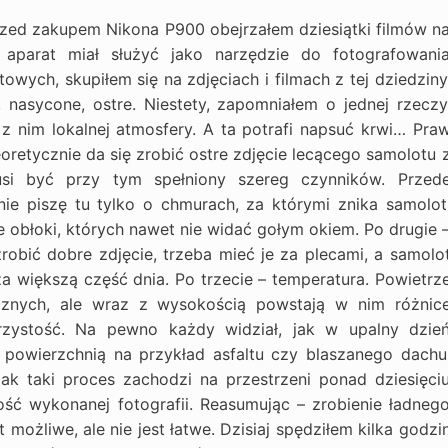
rzed zakupem Nikona P900 obejrzałem dziesiątki filmów n
 aparat miał służyć jako narzędzie do fotografowani
wych, skupiłem się na zdjęciach i filmach z tej dziedziny
 nasycone, ostre. Niestety, zapomniałem o jednej rzeczy
z nim lokalnej atmosfery. A ta potrafi napsuć krwi… Pra
Teoretycznie da się zrobić ostre zdjęcie lecącego samolotu 
usi być przy tym spełniony szereg czynników. Przed
ie piszę tu tylko o chmurach, za którymi znika samolot
 obłoki, których nawet nie widać gołym okiem. Po drugie 
zrobić dobre zdjęcie, trzeba mieć je za plecami, a samolo
 większą część dnia. Po trzecie – temperatura. Powietrz
cznych, ale wraz z wysokością powstają w nim różnic
jrzystość. Na pewno każdy widział, jak w upalny dzie
 powierzchnią na przykład asfaltu czy blaszanego dachu
ak taki proces zachodzi na przestrzeni ponad dziesięci
ość wykonanej fotografii. Reasumując – zrobienie ładneg
 możliwe, ale nie jest łatwe. Dzisiaj spędziłem kilka godzi