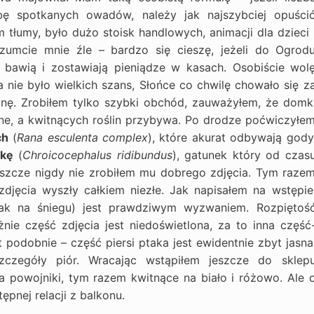
zbę spotkanych owadów, należy jak najszybciej opuści
m tłumy, było dużo stoisk handlowych, animacji dla dzieci 
ozumcie mnie źle – bardzo się cieszę, jeżeli do Ogrod
ę bawią i zostawiają pieniądze w kasach. Osobiście wol
a nie było wielkich szans, Słońce co chwilę chowało się z
zynę. Zrobiłem tylko szybki obchód, zauważyłem, że domk
ne, a kwitnących roślin przybywa. Po drodze poćwiczyłe
ch
(
Rana esculenta complex
), które akurat odbywają gody
kę
(
Chroicocephalus ridibundus
), gatunek który od czas
eszcze nigdy nie zrobiłem mu dobrego zdjęcia. Tym raze
djęcia wyszły całkiem niezłe. Jak napisałem na wstępie
tak na śniegu) jest prawdziwym wyzwaniem. Rozpiętoś
nie część zdjęcia jest niedoświetlona, za to inna część
 podobnie – część piersi ptaka jest ewidentnie zbyt jasna
zczegóły piór. Wracając wstąpiłem jeszcze do sklep
a powojniki, tym razem kwitnące na biało i różowo. Ale 
ępnej relacji z balkonu.