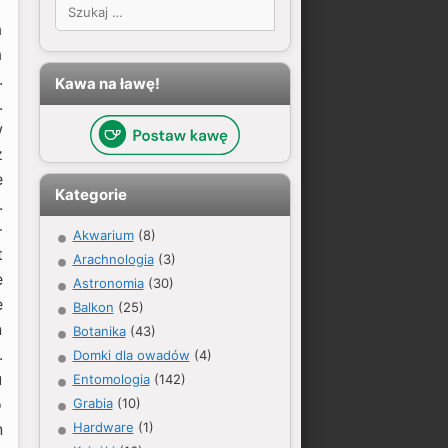
Szukaj:
a
a
.
Kawa na ławę!
.
w
z
e
Kategorie
.
–
Akwarium
(8)
t
Arachnologia
(3)
e
Astronomia
(30)
e
Balkon
(25)
ń
Botanika
(43)
.
Domki dla owadów
(4)
u
Entomologia
(142)
o
Grabia
(10)
Hardware
(1)
n