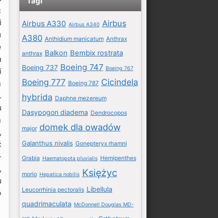
Tagi
ć
i
Airbus
Airbus A330
Airbus A340
u
A380
Anthidium manicatum
Anthrax
ę
Balkon
Bembix rostrata
anthrax
a
Boeing 747
Boeing 737
Boeing 767
i
Boeing 777
Cicindela
m
Boeing 787
.
hybrida
Daphne mezereum
u
Dasypogon diadema
Dendrocopos
m
domek dla owadów
major
,
Galanthus nivalis
ć
Gonepteryx rhamni
-
Grabia
Hemipenthes
Haematopota pluvialis
,
Księżyc
morio
Hepatica nobilis
u
Libellula
Leucorrhinia pectoralis
o
quadrimaculata
McDonnell Douglas MD-