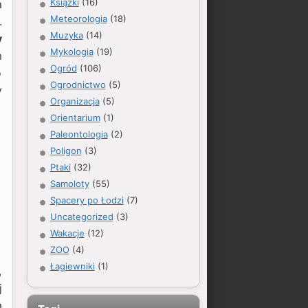
Książki
(16)
a
Meteorologia
(18)
.
Muzyka
(14)
y
Mykologia
(19)
m
Ogród
(106)
o
Ogrodnictwo
(5)
y
Organizacja
(5)
Orientarium
(1)
Paleontologia
(2)
Poligon
(3)
Ptaki
(32)
Samoloty
(55)
Spacery po Łodzi
(7)
Uncategorized
(3)
Wakacje
(12)
ZOO
(4)
Łagiewniki
(1)
,
j
a