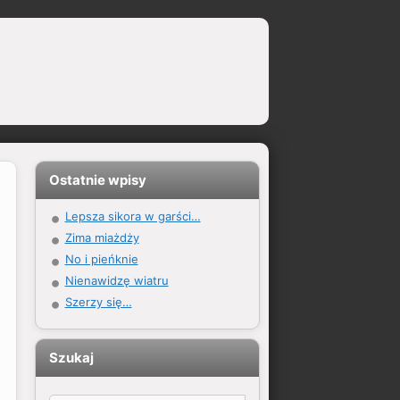
Ostatnie wpisy
Lepsza sikora w garści…
Zima miażdży
No i pieńknie
Nienawidzę wiatru
Szerzy się…
Szukaj