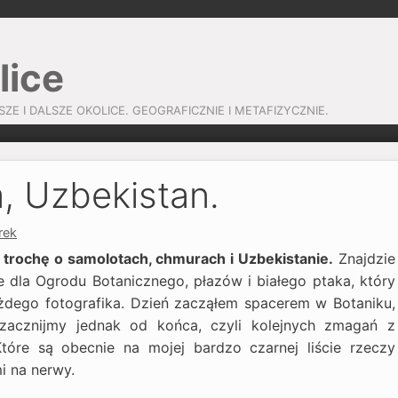
lice
SZE I DALSZE OKOLICE. GEOGRAFICZNIE I METAFIZYCZNIE.
a, Uzbekistan.
rek
e trochę o samolotach, chmurach i Uzbekistanie.
Znajdzie
ce dla Ogrodu Botanicznego, płazów i białego ptaka, który
żdego fotografika. Dzień zacząłem spacerem w Botaniku,
zacznijmy jednak od końca, czyli kolejnych zmagań z
tóre są obecnie na mojej bardzo czarnej liście rzeczy
i na nerwy.