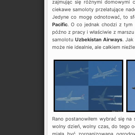
zajmując się różnymi domowymi cz
ciekawe samoloty przelatujące nade
Jedyne co mogę odnotować, to sfoto
Pacific
. O co jednak chodzi z tym
późno z pracy i właściwie z marszu
samolotu
Uzbekistan Airways
. Jak
może nie idealnie, ale całkiem nieźl
Rano postanowiłem wybrać się na 
wolny dzień, wolny czas, do tego 
miała być zorganizowana ogrodow