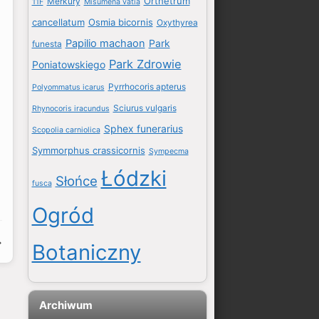
Orthetrum
Merkury
11F
Misumena vatia
cancellatum
Osmia bicornis
Oxythyrea
Papilio machaon
Park
funesta
Park Zdrowie
Poniatowskiego
Pyrrhocoris apterus
Polyommatus icarus
Sciurus vulgaris
Rhynocoris iracundus
Sphex funerarius
Scopolia carniolica
Symmorphus crassicornis
Sympecma
Łódzki
Słońce
fusca
Ogród
Botaniczny
Archiwum