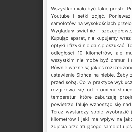
Wszystko miało być takie proste. P
Youtube i setki zdjęć. Ponieważ
samolotów na wysokościach przeloto
Wyglądały świetnie – szczegółowe,
Kupując aparat, nie kupujemy wraz 
optyki i fizyki nie da się oszukać. 
odległości 10 kilometrów, ale m
wszystkim nie może być chmur. I n
Równie ważne są jakieś rozrzedzone
ustawienie Słońca na niebie. Żeby 
przed sobą. Co w praktyce wyklucza
rozgrzewa się od promieni słone
temperatur, które zaburzają prze
powietrze faluje wznosząc się nad
Teraz wystarczy sobie wyobrazić j
kilometrów i jaki ma wpływ na jak
zdjęcia przelatującego samolotu jest